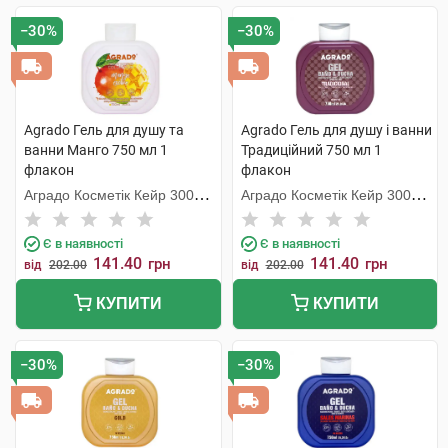
−30%
−30%
Agrado Гель для душу та
Agrado Гель для душу і ванни
ванни Манго 750 мл 1
Традиційний 750 мл 1
флакон
флакон
Аградо Косметік Кейр 3000
Аградо Косметік Кейр 3000
С.Л.У.
С.Л.У.
Є в наявності
Є в наявності
141.40
141.40
грн
грн
від
202.00
від
202.00
КУПИТИ
КУПИТИ
−30%
−30%