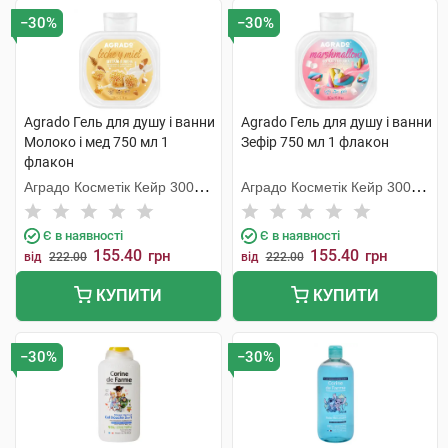
−30%
−30%
Agrado Гель для душу і ванни
Agrado Гель для душу і ванни
Молоко і мед 750 мл 1
Зефір 750 мл 1 флакон
флакон
Аградо Косметік Кейр 3000
Аградо Косметік Кейр 3000
С.Л.У.
С.Л.У.
Є в наявності
Є в наявності
155.40
155.40
грн
грн
від
222.00
від
222.00
КУПИТИ
КУПИТИ
−30%
−30%