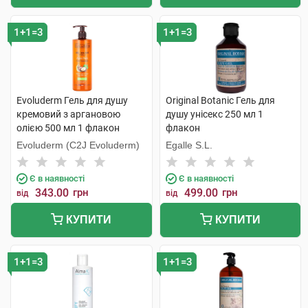
1+1=3
1+1=3
Evoluderm Гель для душу
Original Botanic Гель для
кремовий з аргановою
душу унісекс 250 мл 1
олією 500 мл 1 флакон
флакон
Evoluderm (C2J Evoluderm)
Egalle S.L.
Є в наявності
Є в наявності
343.00
грн
499.00
грн
від
від
КУПИТИ
КУПИТИ
1+1=3
1+1=3