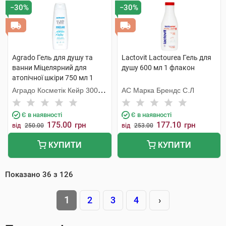
−30%
−30%
Agrado Гель для душу та
Lactovit Lactourea Гель для
ванни Міцелярний для
душу 600 мл 1 флакон
атопічної шкіри 750 мл 1
флакон
Аградо Косметік Кейр 3000
АС Марка Брендс С.Л
С.Л.У.
Є в наявності
Є в наявності
175.00
177.10
грн
грн
від
250.00
від
253.00
КУПИТИ
КУПИТИ
Показано
36
з
126
1
2
3
4
›