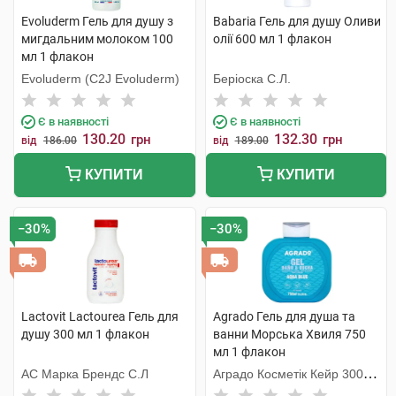
Evoluderm Гель для душу з
Babaria Гель для душу Оливи
мигдальним молоком 100
олії 600 мл 1 флакон
мл 1 флакон
Evoluderm (C2J Evoluderm)
Беріоска С.Л.
Є в наявності
Є в наявності
130.20
132.30
грн
грн
від
186.00
від
189.00
КУПИТИ
КУПИТИ
−30%
−30%
Lactovit Lactourea Гель для
Agrado Гель для душа та
душу 300 мл 1 флакон
ванни Морська Хвиля 750
мл 1 флакон
АС Марка Брендс С.Л
Аградо Косметік Кейр 3000
С.Л.У.