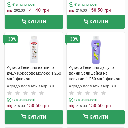
Є в наявності
Є в наявності
141.40
150.50
грн
грн
від
202.00
від
215.00
КУПИТИ
КУПИТИ
−30%
−30%
Agrado Гель для ванни та
Agrado Гель для душу та
душу Кокосове молоко 1 250
ванни Залишайся на
мл 1 флакон
позитиві 1 250 мл 1 флакон
Аградо Косметік Кейр 3000
Аградо Косметік Кейр 3000
С.Л.У.
С.Л.У.
Є в наявності
Є в наявності
150.50
150.50
грн
грн
від
215.00
від
215.00
КУПИТИ
КУПИТИ