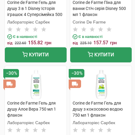
Corine de Farme Гель для
Corine de Farme Піна для
душу 3 в 1 Disney Історія
ванни Стіч серія Disney 500
іграшок 4 Суперсімейка 500
мл 1 флакон
мл 1 флакон
Лабораторіес Сарбек
Corine De Farme
Є в наявності
Є в наявності
155.82
157.57
грн
грн
від
222.60
від
225.10
КУПИТИ
КУПИТИ
−30%
−30%
Corine de Farme Гель для
Corine de Farme Гель для
душу Алое Вера 750 мл 1
душу з кокосовою водою
флакон
750 мл 1 флакон
Лабораторіес Сарбек
Лабораторіес Сарбек