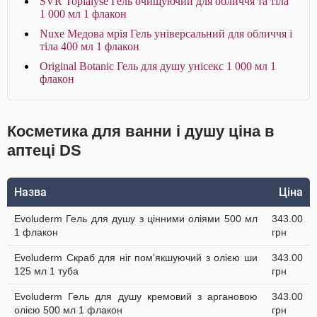
SVR Topialyse Гель очищуючий для обличчя та тіла
1 000 мл 1 флакон
Nuxe Медова мрія Гель універсальний для обличчя і
тіла 400 мл 1 флакон
Original Botanic Гель для душу унісекс 1 000 мл 1
флакон
Косметика для ванни і душу ціна в
аптеці DS
Назва
Ціна
Evoluderm Гель для душу з цінними оліями 500 мл
343.00
1 флакон
грн
Evoluderm Скраб для ніг пом'якшуючий з олією ши
343.00
125 мл 1 туба
грн
Evoluderm Гель для душу кремовий з аргановою
343.00
олією 500 мл 1 флакон
грн