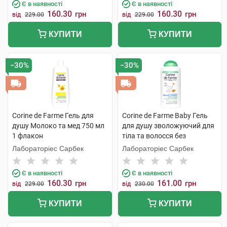
Є в наявності
Є в наявності
160.30
160.30
грн
грн
від
229.00
від
229.00
КУПИТИ
КУПИТИ
−30%
−30%
Corine de Farme Гель для
Corine de Farme Baby Гель
душу Молоко та мед 750 мл
для душу зволожуючий для
1 флакон
тіла та волосся без
сульфатів 250 мл 1 флакон
Лабораторіес Сарбек
Лабораторіес Сарбек
Є в наявності
Є в наявності
160.30
161.00
грн
грн
від
229.00
від
230.00
КУПИТИ
КУПИТИ