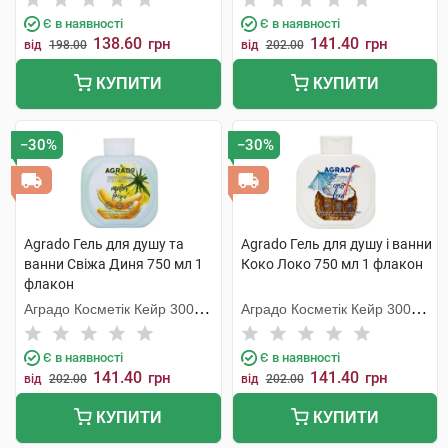
Є в наявності
Є в наявності
138.60
141.40
грн
грн
від
198.00
від
202.00
КУПИТИ
КУПИТИ
−30%
−30%
Agrado Гель для душу та
Agrado Гель для душу і ванни
ванни Свіжа Диня 750 мл 1
Коко Локо 750 мл 1 флакон
флакон
Аградо Косметік Кейр 3000
Аградо Косметік Кейр 3000
С.Л.У.
С.Л.У.
Є в наявності
Є в наявності
141.40
141.40
грн
грн
від
202.00
від
202.00
КУПИТИ
КУПИТИ