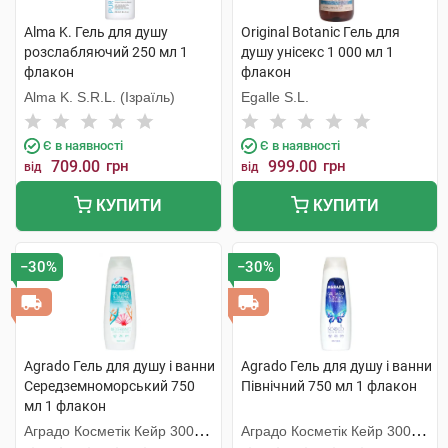
Alma K. Гель для душу
Original Botanic Гель для
розслабляючий 250 мл 1
душу унісекс 1 000 мл 1
флакон
флакон
Alma K. S.R.L. (Ізраїль)
Egalle S.L.
Є в наявності
Є в наявності
709.00
грн
999.00
грн
від
від
КУПИТИ
КУПИТИ
−30%
−30%
Agrado Гель для душу і ванни
Agrado Гель для душу і ванни
Середземноморський 750
Північний 750 мл 1 флакон
мл 1 флакон
Аградо Косметік Кейр 3000
Аградо Косметік Кейр 3000