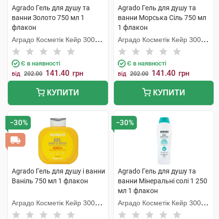
Agrado Гель для душу та
Agrado Гель для душу та
ванни Золото 750 мл 1
ванни Морська Сіль 750 мл
флакон
1 флакон
Аградо Косметік Кейр 3000
Аградо Косметік Кейр 3000
С.Л.У.
С.Л.У.
Є в наявності
Є в наявності
141.40
141.40
грн
грн
від
202.00
від
202.00
КУПИТИ
КУПИТИ
−30%
−30%
Agrado Гель для душу і ванни
Agrado Гель для душу та
Ваніль 750 мл 1 флакон
ванни Мінеральні солі 1 250
мл 1 флакон
Аградо Косметік Кейр 3000
Аградо Косметік Кейр 3000
С.Л.У.
С.Л.У.