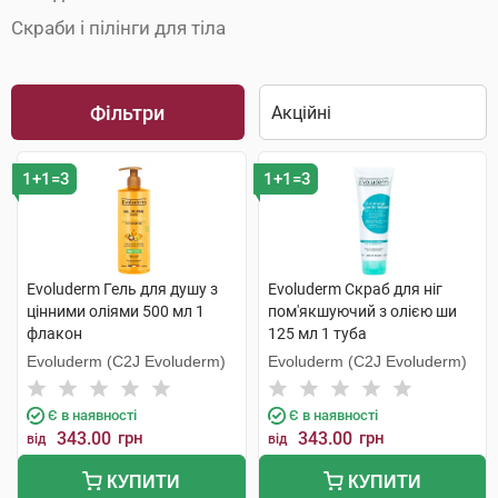
Скраби і пілінги для тіла
Фільтри
1+1=3
1+1=3
Evoluderm Гель для душу з
Evoluderm Скраб для ніг
цінними оліями 500 мл 1
пом'якшуючий з олією ши
флакон
125 мл 1 туба
Evoluderm (C2J Evoluderm)
Evoluderm (C2J Evoluderm)
Є в наявності
Є в наявності
343.00
грн
343.00
грн
від
від
КУПИТИ
КУПИТИ