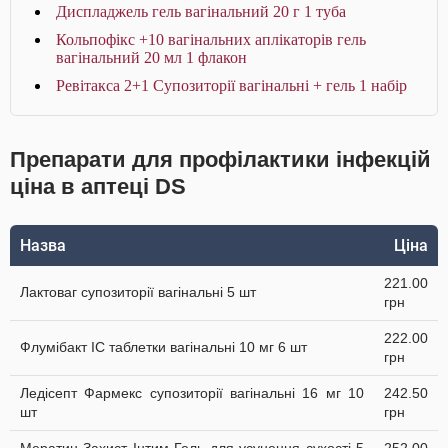
Диспладжель гель вагінальний 20 г 1 туба
Кольпофікс +10 вагінальних аплікаторів гель
вагінальний 20 мл 1 флакон
Ревітакса 2+1 Супозиторiї вагiнальнi + гель 1 набір
Препарати для профілактики інфекцій
ціна в аптеці DS
Назва
Ціна
221.00
Лактоваг супозиторії вагінальні 5 шт
грн
222.00
Флумібакт IC таблетки вагінальні 10 мг 6 шт
грн
Ледісепт Фармекс супозиторії вагінальні 16 мг 10
242.50
шт
грн