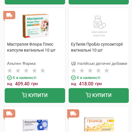
Мастрелле Флора Плюс
ЕуТилія ПроБіо супозиторії
капсули вагінальні 10 шт
вагінальні 10 шт
Альпен Фарма
ІДІ італійські дієтичні добавки
Є в наявності
Є в наявності
409.40
грн
418.00
грн
від
від
КУПИТИ
КУПИТИ