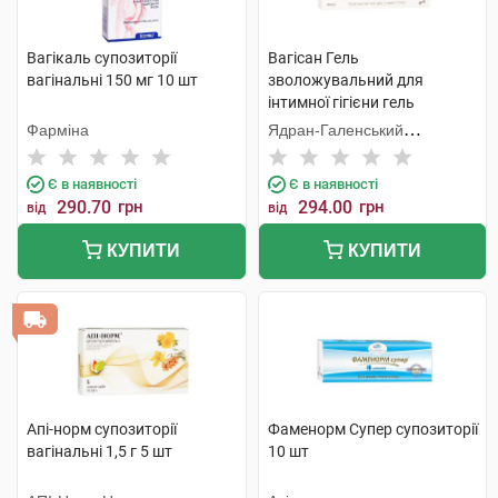
Вагікаль супозиторії
Вагісан Гель
вагінальні 150 мг 10 шт
зволожувальний для
інтимної гігієни гель
вагінальний 50 г 1 туба
Фарміна
Ядран-Галенський
Лабораторій
Є в наявності
Є в наявності
290.70
грн
294.00
грн
від
від
КУПИТИ
КУПИТИ
Апі-норм супозиторії
Фаменорм Супер супозиторії
вагінальні 1,5 г 5 шт
10 шт