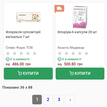
Флорексія супозиторії
Флоріум-А капсули 28 шт
вагінальні 7 шт
Олівін Фарм ТОВ
Ананта Медікеар
Є в наявності
Є в наявності
486.00
грн
500.80
грн
від
від
КУПИТИ
КУПИТИ
Показано
36
з
88
1
2
3
›