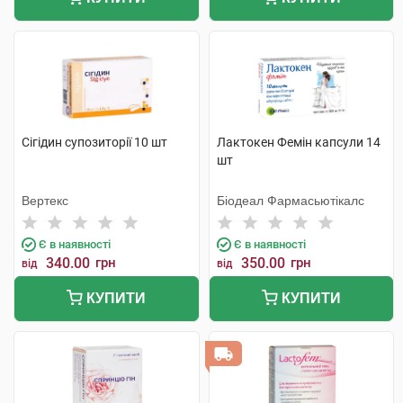
Сігідин супозиторії 10 шт
Лактокен Фемін капсули 14
шт
Вертекс
Біодеал Фармасьютікалс
Є в наявності
Є в наявності
340.00
грн
350.00
грн
від
від
КУПИТИ
КУПИТИ