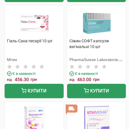
Гіаль-Сана песарії 10 шт
Сіжин СОФТ капсули
вагінальні 10 шт
Мітек
PharmaSuisse Laboratories
SpA
Є в наявності
Є в наявності
456.30
грн
463.00
грн
від
від
КУПИТИ
КУПИТИ