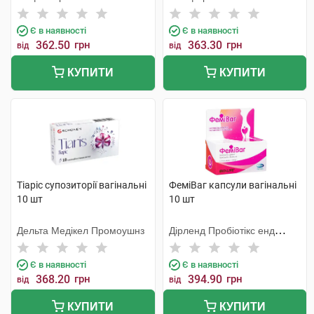
Є в наявності
Є в наявності
362.50
грн
363.30
грн
від
від
КУПИТИ
КУПИТИ
Тіаріс супозиторії вагінальні
ФеміВаг капсули вагінальні
10 шт
10 шт
Дельта Медікел Промоушнз
Дірленд Пробіотікс енд
Ензимс А/С
Є в наявності
Є в наявності
368.20
грн
394.90
грн
від
від
КУПИТИ
КУПИТИ