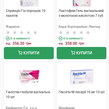
Спринціо Гін порошок 10
Лактофем Гель вагінальний
пакетів
з молочною кислотою 7 туб
Фарміна
Кора Корпорейшн Лімітед
Є в наявності
Є в наявності
356.30
грн
358.00
грн
від
від
КУПИТИ
КУПИТИ
Гіалотім глобули вагінальні
Гексігін-М песарії 16 мг 10 шт
10 шт
Біофактор Сп. з о.о.
Монфарм