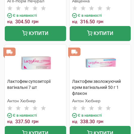
АПІ-Норм Нечурал
Авіценна
Є в наявності
Є в наявності
304.50
грн
316.50
грн
від
від
КУПИТИ
КУПИТИ
Лактофем супозиторії
Лактофем зволожуючий
вагінальні 7 шт
крем вагінальний 50 г 1
флакон
Антон Хюбнер
Антон Хюбнер
Є в наявності
Є в наявності
337.50
грн
338.30
грн
від
від
КУПИТИ
КУПИТИ