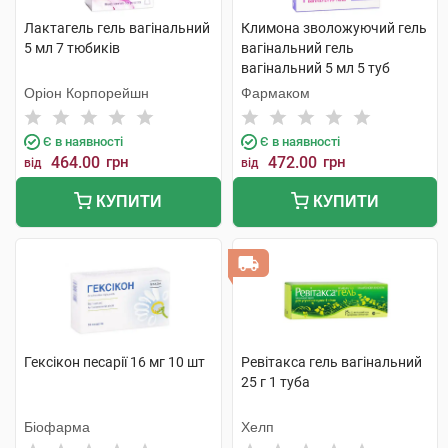
Лактагель гель вагінальний
Климона зволожуючий гель
5 мл 7 тюбиків
вагінальний гель
вагінальний 5 мл 5 туб
Оріон Корпорейшн
Фармаком
Є в наявності
Є в наявності
464.00
грн
472.00
грн
від
від
КУПИТИ
КУПИТИ
Гексікон песарії 16 мг 10 шт
Ревітакса гель вагінальний
25 г 1 туба
Біофарма
Хелп