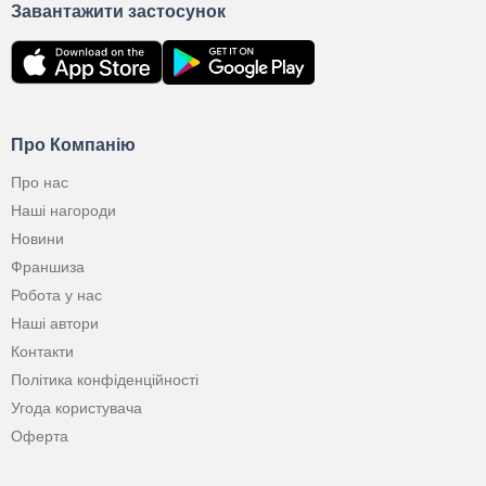
Завантажити застосунок
Про Компанію
Про нас
Наші нагороди
Новини
Франшиза
Робота у нас
Наші автори
Контакти
Політика конфіденційності
Угода користувача
Оферта