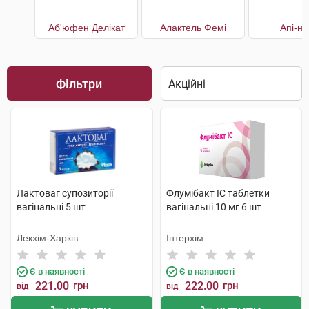
Аб'юфен Делікат
Алактель Фемі
Апі-н
Фільтри
Лактоваг супозиторії
Флумібакт IC таблетки
вагінальні 5 шт
вагінальні 10 мг 6 шт
Лекхім-Харків
Інтерхім
Є в наявності
Є в наявності
221.00
грн
222.00
грн
від
від