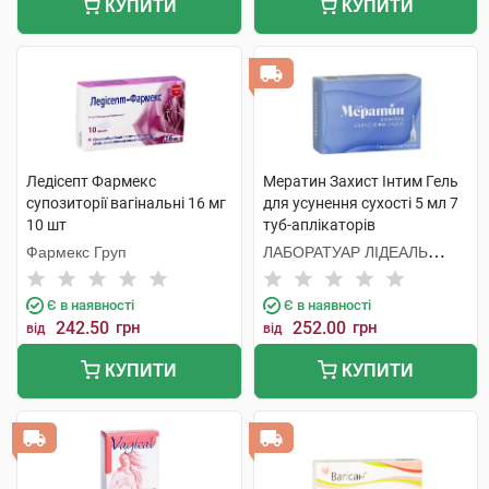
КУПИТИ
КУПИТИ
Ледісепт Фармекс
Мератин Захист Інтим Гель
супозиторії вагінальні 16 мг
для усунення сухості 5 мл 7
10 шт
туб-аплікаторів
Фармекс Груп
ЛАБОРАТУАР ЛІДЕАЛЬ
Парізьєн Сп. з о.о.
Є в наявності
Є в наявності
242.50
грн
252.00
грн
від
від
КУПИТИ
КУПИТИ