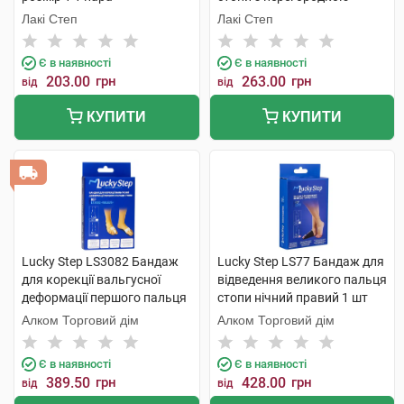
розмір 1 1 пара
Лакі Степ
Лакі Степ
Є в наявності
Є в наявності
203.00
грн
263.00
грн
від
від
КУПИТИ
КУПИТИ
Lucky Step LS3082 Бандаж
Lucky Step LS77 Бандаж для
для корекції вальгусної
відведення великого пальця
деформації першого пальця
стопи нічний правий 1 шт
стопи 1 пара
Алком Торговий дім
Алком Торговий дім
Є в наявності
Є в наявності
389.50
грн
428.00
грн
від
від