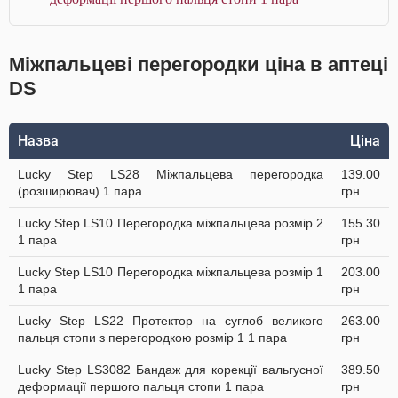
Міжпальцеві перегородки ціна в аптеці
DS
Назва
Ціна
Lucky Step LS28 Міжпальцева перегородка
139.00
(розширювач) 1 пара
грн
Lucky Step LS10 Перегородка міжпальцева розмір 2
155.30
1 пара
грн
Lucky Step LS10 Перегородка міжпальцева розмір 1
203.00
1 пара
грн
Lucky Step LS22 Протектор на суглоб великого
263.00
пальця стопи з перегородкою розмір 1 1 пара
грн
Lucky Step LS3082 Бандаж для корекції вальгусної
389.50
деформації першого пальця стопи 1 пара
грн