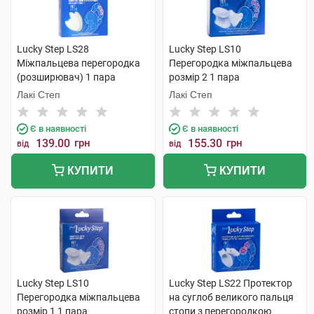
Lucky Step LS28
Lucky Step LS10
Міжпальцева перегородка
Перегородка міжпальцева
(розширювач) 1 пара
розмір 2 1 пара
Лакі Степ
Лакі Степ
Є в наявності
Є в наявності
139.00
грн
155.30
грн
від
від
КУПИТИ
КУПИТИ
Lucky Step LS10
Lucky Step LS22 Протектор
Перегородка міжпальцева
на суглоб великого пальця
розмір 1 1 пара
стопи з перегородкою