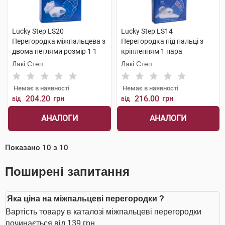
Lucky Step LS20
Lucky Step LS14
Перегородка міжпальцева з
Перегородка під пальці з
двома петлями розмір 1 1
кріпленням 1 пара
пара
Лакі Степ
Лакі Степ
Немає в наявності
Немає в наявності
204.20
грн
216.00
грн
від
від
АНАЛОГИ
АНАЛОГИ
Показано
10
з
10
Поширені запитання
Яка ціна на міжпальцеві перегородки ?
Вартість товару в каталозі міжпальцеві перегородки
починається від 139 грн.