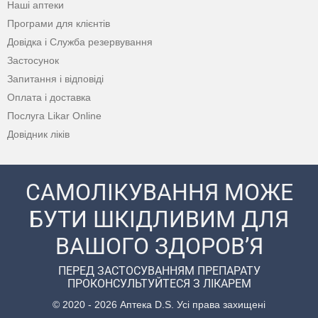
Наші аптеки
Програми для клієнтів
Довідка і Служба резервування
Застосунок
Запитання і відповіді
Оплата і доставка
Послуга Likar Online
Довідник ліків
САМОЛІКУВАННЯ МОЖЕ
БУТИ ШКІДЛИВИМ ДЛЯ
ВАШОГО ЗДОРОВ’Я
ПЕРЕД ЗАСТОСУВАННЯМ ПРЕПАРАТУ
ПРОКОНСУЛЬТУЙТЕСЯ З ЛІКАРЕМ
© 2020 - 2026 Аптека D.S. Усі права захищені