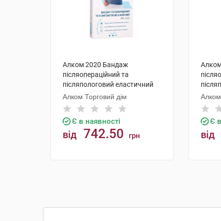
Алком 2020 Бандаж
Алком
післяопераційний та
після
післяпологовий еластичний
після
розмір 1 1 шт
розмір
Алком Торговий дім
Алком
Є в наявності
Є 
742.50
від
від
грн
КУПИТИ