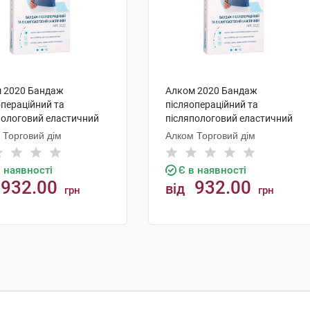
 2020 Бандаж
Алком 2020 Бандаж
операційний та
післяопераційний та
пологовий еластичний
післяпологовий еластичний
 2 1 шт
розмір 4 1 шт
 Торговий дім
Алком Торговий дім
в наявності
Є в наявності
932.00
932.00
від
грн
грн
КУПИТИ
КУПИТИ