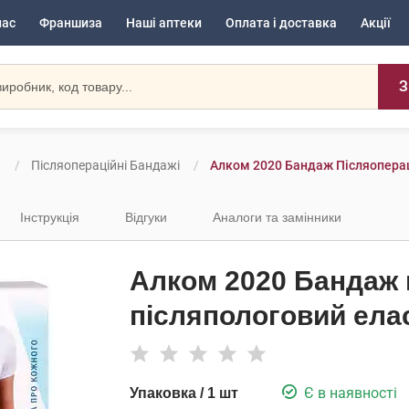
нас
Франшиза
Наші аптеки
Оплата і доставка
Акції
З
и
Післяопераційні Бандажі
Алком 2020 Бандаж Післяоперац
Інструкція
Відгуки
Аналоги та замінники
Алком 2020 Бандаж 
післяпологовий елас
Є в наявності
Упаковка / 1 шт