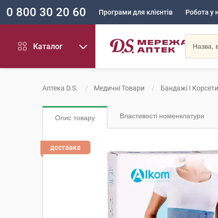
0 800 30 20 60
Програми для клієнтів
Робота у 
Каталог
Аптека D.S.
Медичні Товари
Бандажі І Корсет
Властивості номенклатури
Опис товару
доставка