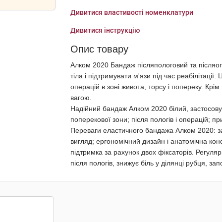
Дивитися властивості номенклатури
Дивитися інструкцію
Опис товару
Алком 2020 Бандаж післяпологовий та післяо
тіла і підтримувати м'язи під час реабілітаці
операцій в зоні живота, торсу і попереку. Кр
вагою.
Надійний бандаж Алком 2020 білий, застосовую
поперекової зони; після пологів і операцій; пр
Переваги еластичного бандажа Алком 2020: заст
вигляд; ергономічний дизайн і анатомічна конс
підтримка за рахунок двох фіксаторів. Регуля
після пологів, знижує біль у ділянці рубця, з