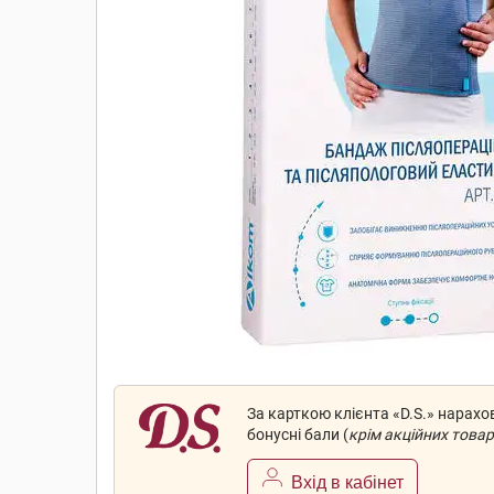
За карткою клієнта «D.S.» нарах
бонусні бали (
крім акційних товар
Вхід в кабінет