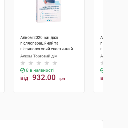
Алком 2020 Бандаж
Алком 2020 Б
післяопераційний та
післяоперацій
післяпологовий еластичний
післяпологови
розмір 5 1 шт
розмір 6 1 шт
Алком Торговий дім
Алком Торгови
Є в наявності
Є в наявно
932.00
932.
від
від
грн
КУПИТИ
К