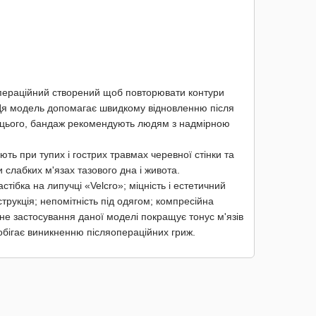
пераційний створений щоб повторювати контури
ї. Ця модель допомагає швидкому відновленню після
ім цього, бандаж рекомендують людям з надмірною
ть при тупих і гострих травмах черевної стінки та
и слабких м'язах тазового дна і живота.
ібка на липучці «Velcro»; міцність і естетичний
трукція; непомітність під одягом; компресійна
рне застосування даної моделі покращує тонус м'язів
апобігає виникненню післяопераційних гриж.