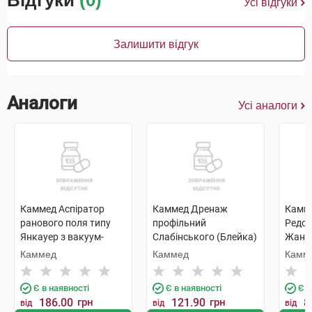
Відгуки
(0)
Усі відгуки
Залишити відгук
Аналоги
Усі аналоги
Каммед Аспіратор
Каммед Дренаж
Камм
ранового поля типу
профільний
Редон
Янкауер з вакуум-
Слабінського (Блейка)
Жане 
контролем діаметр
8,00 мм F 24 довжина
шт
Каммед
Каммед
Камм
накінечника 8,0
500 мм 1 шт
мм/F24 1 шт
Є в наявності
Є в наявності
Є в
186.00
грн
121.90
грн
8
від
від
від