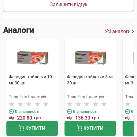
Залишити відгук
Аналоги
Усі аналоги
Фелодип таблетки 10
Фелодип таблетки 5 мг
Фелод
мг 30 шт
30 шт
мг 30
Тева Чех Індастріз
Тева Чех Індастріз
Тева 
Є в наявності
Є в наявності
Є в
220.80
грн
136.30
грн
2
від
від
від
КУПИТИ
КУПИТИ