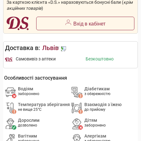
За карткою клієнта «D.S.» нараховуються бонусні бали (
крім
акційних товарів
)
Вхід в кабінет
Доставка в:
Львів
Самовивіз з аптеки
Безкоштовно
Особливості застосування
Водіям
Діабетикам
заборонено
з обережністю
Температура зберігання
Взаємодія з їжею
не вище 25°C
до прийому
Дорослим
Дітям
дозволено
заборонено
Вагітним
Алергікам