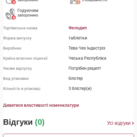
заборонено
з обережністю
Годуючим
заборонено
Фелодип
Торгівельна назва
таблетки
Форма випуску
Тева Чех Індастріз
Виробник
Чеська Республіка
Країна власник ліцензії
Потрібен рецепт
Умови відпуску
блістер
Вид упаковки
3 блістер(и)
Кількість в упаковці
Дивитися властивості номенклатури
Відгуки
(0)
Усі відгуки