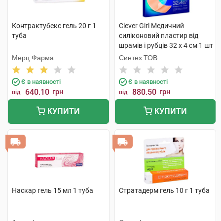
Контрактубекс гель 20 г 1
Clever Girl Медичний
туба
силіконовий пластир від
шрамів і рубців 32 x 4 см 1 шт
Мерц Фарма
Синтез ТОВ
Є в наявності
Є в наявності
640.10
грн
880.50
грн
від
від
КУПИТИ
КУПИТИ
Наскар гель 15 мл 1 туба
Стратадерм гель 10 г 1 туба