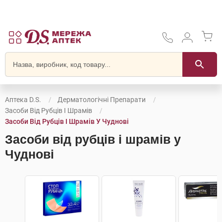
Аптека D.S.
Дерматологічні Препарати
Засоби Від Рубців І Шрамів
Засоби Від Рубців І Шрамів У Чуднові
Засоби від рубців і шрамів у
Чуднові