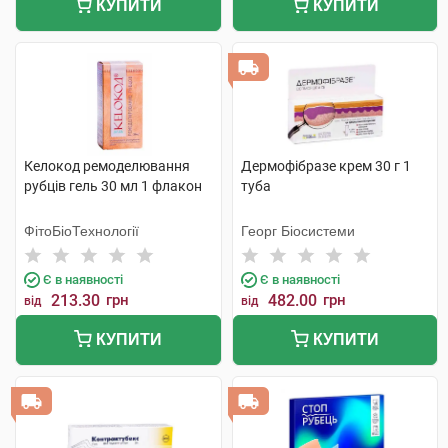
КУПИТИ
КУПИТИ
Келокод ремоделювання
Дермофібразе крем 30 г 1
рубців гель 30 мл 1 флакон
туба
ФітоБіоТехнології
Георг Біосистеми
Є в наявності
Є в наявності
213.30
грн
482.00
грн
від
від
КУПИТИ
КУПИТИ