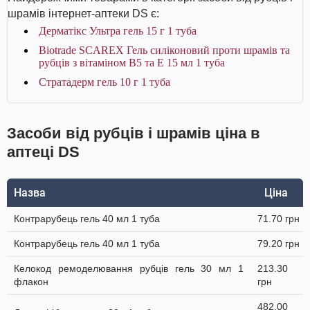
шрамів інтернет-аптеки DS є:
Дерматікс Ультра гель 15 г 1 туба
Biotrade SCAREX Гель силіконовий проти шрамів та
рубців з вітаміном В5 та Е 15 мл 1 туба
Стратадерм гель 10 г 1 туба
Засоби від рубців і шрамів ціна в
аптеці DS
Назва
Ціна
Контрарубець гель 40 мл 1 туба
71.70 грн
Контрарубець гель 40 мл 1 туба
79.20 грн
Келокод ремоделювання рубців гель 30 мл 1
213.30
флакон
грн
482.00