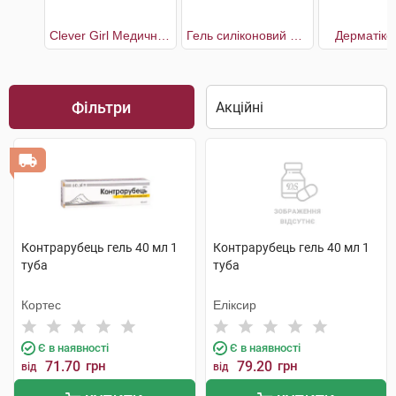
Clever Girl Медичний силіконовий пластир від шрамів і рубців 32 x 4 см
Гель силіконовий проти шрамів та рубців з вітаміном В5 та Е
Дерматікс
Фільтри
Контрарубець гель 40 мл 1
Контрарубець гель 40 мл 1
туба
туба
Кортес
Еліксир
Є в наявності
Є в наявності
71.70
грн
79.20
грн
від
від