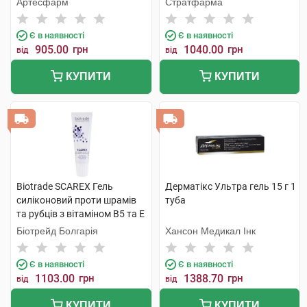
Артесфарм
Стратфарма
Є в наявності
Є в наявності
905.00
грн
1040.00
грн
від
від
КУПИТИ
КУПИТИ
Biotrade SCAREX Гель
Дерматікс Ультра гель 15 г 1
силіконовий проти шрамів
туба
та рубців з вітаміном В5 та Е
15 мл 1 туба
Біотрейд Болгарія
Хансон Медикал Інк
Є в наявності
Є в наявності
1103.00
грн
1388.70
грн
від
від
КУПИТИ
КУПИТИ