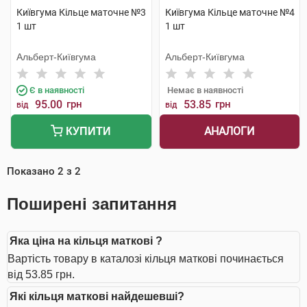
Київгума Кільце маточне №3
Київгума Кільце маточне №4
1 шт
1 шт
Альберт-Київгума
Альберт-Київгума
Є в наявності
Немає в наявності
95.00
грн
53.85
грн
від
від
АНАЛОГИ
КУПИТИ
Показано
2
з
2
Поширені запитання
Яка ціна на кільця маткові ?
Вартість товару в каталозі кільця маткові починається
від 53.85 грн.
Які кільця маткові найдешевші?