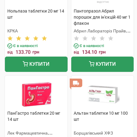
Нольпаза таблетки 20 мг 14
Пантопразол Абрил
шт
порошок для ін'єкцій 40 мг 1
флакон
КРКА
Абрил Лабораторіз Прайвет
Лімітед
Є в наявності
Є в наявності
133.70
грн
134.10
грн
від
від
КУПИТИ
КУПИТИ
ПанГастро таблетки 20 мг
Альтан таблетки 10 мг 100
14 шт
шт
Лек Фармацевтична
Борщагівський ХФЗ