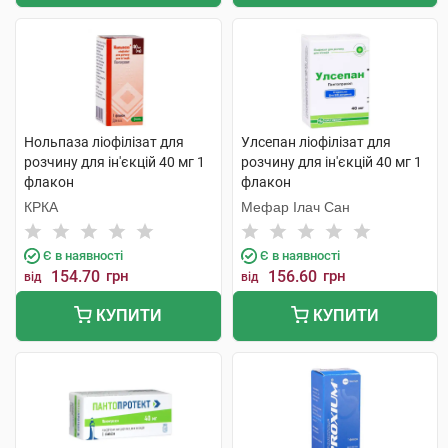
Нольпаза ліофілізат для
Улсепан ліофілізат для
розчину для ін'єкцій 40 мг 1
розчину для ін'єкцій 40 мг 1
флакон
флакон
КРКА
Мефар Ілач Сан
Є в наявності
Є в наявності
154.70
грн
156.60
грн
від
від
КУПИТИ
КУПИТИ