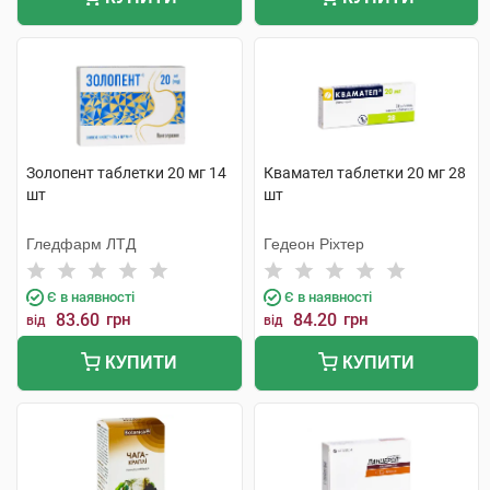
Золопент таблетки 20 мг 14
Квамател таблетки 20 мг 28
шт
шт
Гледфарм ЛТД
Гедеон Ріхтер
Є в наявності
Є в наявності
83.60
грн
84.20
грн
від
від
КУПИТИ
КУПИТИ