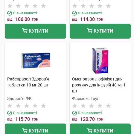
Є в наявності
Є в наявності
106.00
грн
114.00
грн
від
від
КУПИТИ
КУПИТИ
Рабепразол Здоров'я
Омепразол ліофілізат для
таблетки 10 мг 20 шт
розчину для інфузій 40 мг 1
шт
Здоров'я ФК
Фармекс Груп
Є в наявності
Є в наявності
115.70
грн
120.70
грн
від
від
КУПИТИ
КУПИТИ