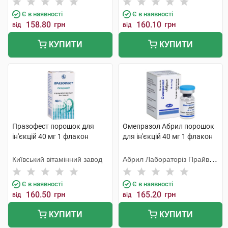
Є в наявності
Є в наявності
158.80
грн
160.10
грн
від
від
КУПИТИ
КУПИТИ
Празофест порошок для
Омепразол Абрил порошок
ін'єкцій 40 мг 1 флакон
для ін'єкцій 40 мг 1 флакон
Київський вітамінний завод
Абрил Лабораторіз Прайвет
Лімітед
Є в наявності
Є в наявності
160.50
грн
165.20
грн
від
від
КУПИТИ
КУПИТИ