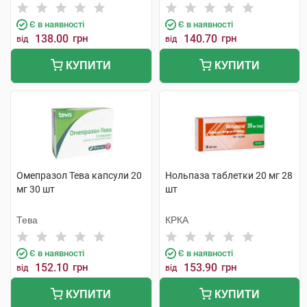
компанія
Є в наявності
Є в наявності
138.00
грн
140.70
грн
від
від
КУПИТИ
КУПИТИ
Омепразол Тева капсули 20
Нольпаза таблетки 20 мг 28
мг 30 шт
шт
Тева
КРКА
Є в наявності
Є в наявності
152.10
грн
153.90
грн
від
від
КУПИТИ
КУПИТИ