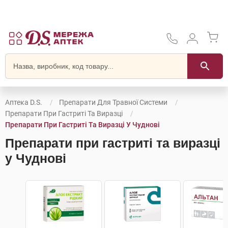
Аптека D.S.
Препарати Для Травної Системи
Препарати При Гастриті Та Виразці
Препарати При Гастриті Та Виразці У Чуднові
Препарати при гастриті та виразці
у Чуднові