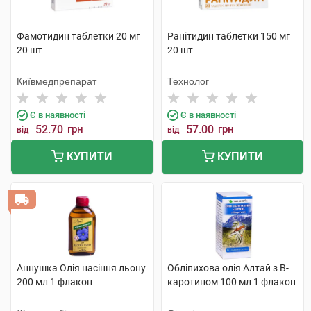
Фамотидин таблетки 20 мг
Ранітидин таблетки 150 мг
20 шт
20 шт
Київмедпрепарат
Технолог
Є в наявності
Є в наявності
52.70
грн
57.00
грн
від
від
КУПИТИ
КУПИТИ
Аннушка Олія насіння льону
Обліпихова олія Алтай з B-
200 мл 1 флакон
каротином 100 мл 1 флакон