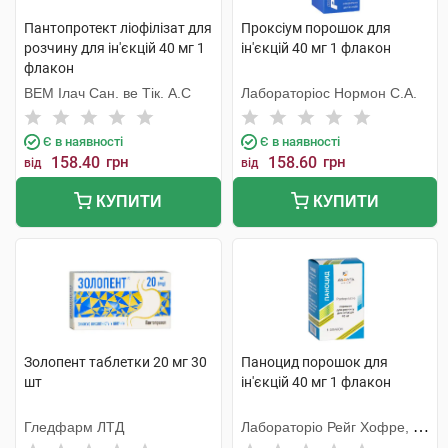
Пантопротект ліофілізат для
Проксіум порошок для
розчину для ін'єкцій 40 мг 1
ін'єкцій 40 мг 1 флакон
флакон
ВЕМ Ілач Сан. ве Тік. А.С
Лабораторіос Нормон С.А.
Є в наявності
Є в наявності
158.40
грн
158.60
грн
від
від
КУПИТИ
КУПИТИ
Золопент таблетки 20 мг 30
Паноцид порошок для
шт
ін'єкцій 40 мг 1 флакон
Гледфарм ЛТД
Лабораторіо Рейг Хофре, С.
А.