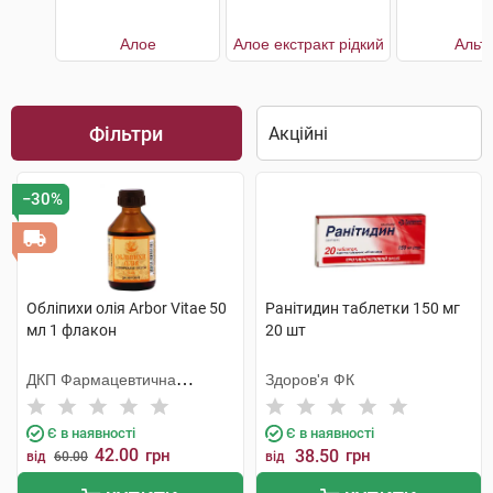
Алое
Алое екстракт рідкий
Альт
Фільтри
−30%
Обліпихи олія Arbor Vitae 50
Ранітидин таблетки 150 мг
мл 1 флакон
20 шт
ДКП Фармацевтична
Здоров'я ФК
фабрика
Є в наявності
Є в наявності
42.00
грн
38.50
грн
від
60.00
від