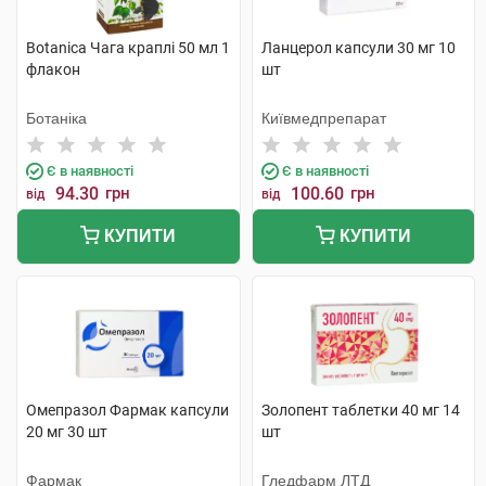
Botanica Чага краплі 50 мл 1
Ланцерол капсули 30 мг 10
флакон
шт
Ботаніка
Київмедпрепарат
Є в наявності
Є в наявності
94.30
грн
100.60
грн
від
від
КУПИТИ
КУПИТИ
Омепразол Фармак капсули
Золопент таблетки 40 мг 14
20 мг 30 шт
шт
Фармак
Гледфарм ЛТД