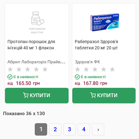
Протопан порошок для
Рабепразол Здоров'я
ін'єкцій 40 мг 1 флакон
таблетки 20 мг 20 шт
Абрил Лабораторіз Прайвет
Здоров'я ФК
Лімітед
Є в наявності
Є в наявності
165.50
грн
167.80
грн
від
від
КУПИТИ
КУПИТИ
Показано
36
з
130
1
2
3
4
›