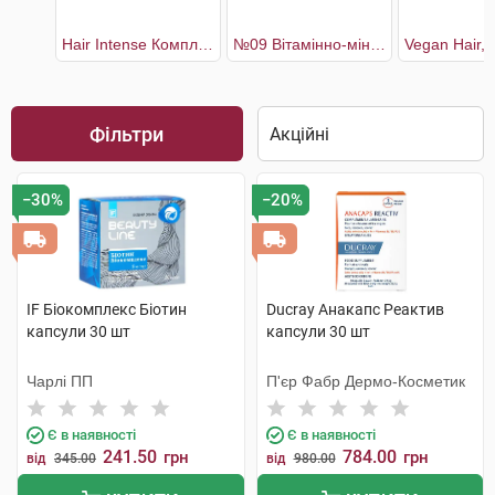
Hair Intense Комплекс для покращення стану та відновлення волосся 30 днів
№09 Вітамінно-мінеральний комплекс Біотин Макс
Фільтри
−30%
−20%
IF Біокомплекс Біотин
Ducray Анакапс Реактив
капсули 30 шт
капсули 30 шт
Чарлі ПП
П'єр Фабр Дермо-Косметик
Є в наявності
Є в наявності
241.50
784.00
грн
грн
від
345.00
від
980.00