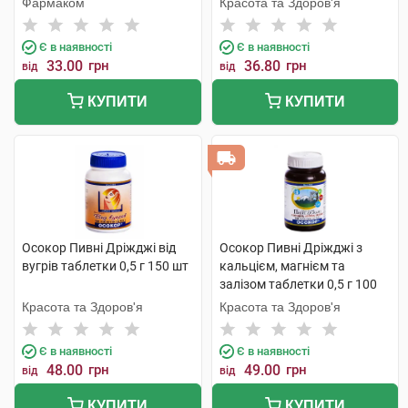
Фармаком
Красота та Здоров'я
Є в наявності
Є в наявності
33.00
грн
36.80
грн
від
від
КУПИТИ
КУПИТИ
Осокор Пивні Дріжджі від
Осокор Пивні Дріжджі з
вугрів таблетки 0,5 г 150 шт
кальцієм, магнієм та
залізом таблетки 0,5 г 100
шт
Красота та Здоров'я
Красота та Здоров'я
Є в наявності
Є в наявності
48.00
грн
49.00
грн
від
від
КУПИТИ
КУПИТИ