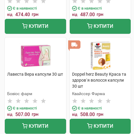
Є в наявності
Є в наявності
474.40
грн
487.00
грн
від
від
КУПИТИ
КУПИТИ
Лавеста Вера капсули 30 шт
Doppel herz Beauty Краса та
здоров`я волосся капсули
30 шт
Бовіос фарм
Квайссер Фарма
Є в наявності
Є в наявності
507.00
грн
508.00
грн
від
від
КУПИТИ
КУПИТИ