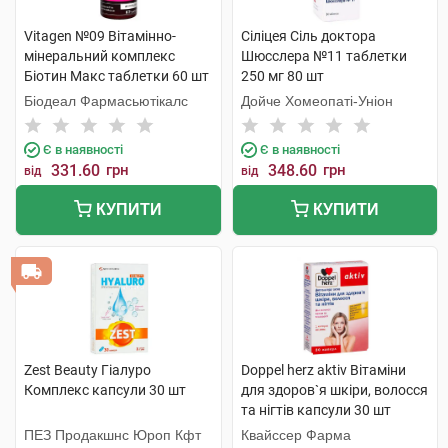
Vitagen №09 Вітамінно-
Сiлiцея Сіль доктора
мінеральний комплекс
Шюсслера №11 таблетки
Біотин Макс таблетки 60 шт
250 мг 80 шт
Біодеал Фармасьютікалс
Дойче Хомеопаті-Уніон
Є в наявності
Є в наявності
331.60
грн
348.60
грн
від
від
КУПИТИ
КУПИТИ
Zest Beauty Гіалуро
Doppel herz aktiv Вітаміни
Комплекс капсули 30 шт
для здоров`я шкіри, волосся
та нігтів капсули 30 шт
ПЕЗ Продакшнс Юроп Кфт
Квайссер Фарма