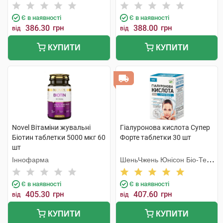
Є в наявності
Є в наявності
386.30
грн
388.00
грн
від
від
КУПИТИ
КУПИТИ
Novel Вітаміни жувальні
Гіалуронова кислота Супер
Біотин таблетки 5000 мкг 60
Форте таблетки 30 шт
шт
Іннофарма
ШеньЧжень Юнісон Біо-Тек
Ко. Лтд
Є в наявності
Є в наявності
405.30
грн
407.60
грн
від
від
КУПИТИ
КУПИТИ