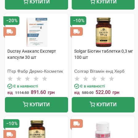
КУПИТИ
КУПИТИ
−20%
−10%
Ducray Анакапс Експерт
Solgar Біотин таблетки 0,3 мг
капсули 30 шт
100 шт
П'єр Фабр Дермо-Косметик
Солгар Вітамін енд Херб
Є в наявності
Є в наявності
891.60
522.00
грн
грн
від
1114.50
від
580.00
КУПИТИ
КУПИТИ
−10%