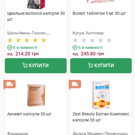
Ідеальне волосся капсули 30
Волвіт таблетки 5 мг 30 шт
шт
ШеньЧжень Гонсен
Кусум Хелтхкер
Байоледжі Індастрі Ко. Лтд
Є в наявності
Є в наявності
214.20
грн
245.80
грн
від
від
КУПИТИ
КУПИТИ
Акневіт капсули 30 шт
Zest Beauty Біотин Комплекс
капсули 30 шт
Фармаком
Дельта Медікел Промоушнз