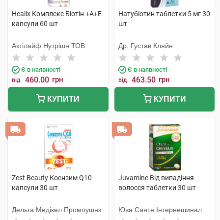
Healix Комплекс Біотін +А+Е
Натубіотин таблетки 5 мг 30
капсули 60 шт
шт
Актілайф Нутрішн ТОВ
Др. Густав Кляйн
Є в наявності
Є в наявності
460.00
грн
463.50
грн
від
від
КУПИТИ
КУПИТИ
Zest Beauty Коензим Q10
Juvamine Від випадіння
капсули 30 шт
волосся таблетки 30 шт
Дельта Медікел Промоушнз
Юва Санте Інтернешинал