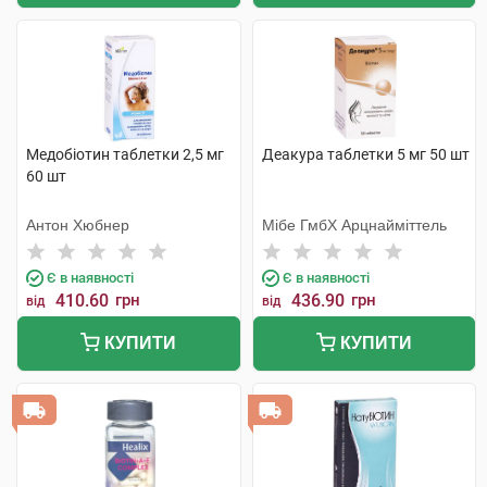
Медобіотин таблетки 2,5 мг
Деакура таблетки 5 мг 50 шт
60 шт
Антон Хюбнер
Мібе ГмбХ Арцнайміттель
Є в наявності
Є в наявності
410.60
грн
436.90
грн
від
від
КУПИТИ
КУПИТИ