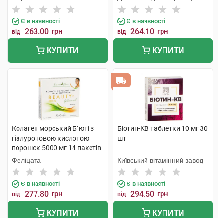
Є в наявності
Є в наявності
263.00
грн
264.10
грн
від
від
КУПИТИ
КУПИТИ
Колаген морський Б`юті з
Біотин-КВ таблетки 10 мг 30
гіалуроновою кислотою
шт
порошок 5000 мг 14 пакетів
Феліцата
Київський вітамінний завод
Є в наявності
Є в наявності
277.80
грн
294.50
грн
від
від
КУПИТИ
КУПИТИ