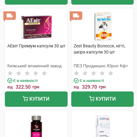
АЕвіт Преміум капсули 30 шт
Zest Beauty Волосся, нігті,
шкіра капсули 30 шт
Київський вітамінний завод
ПЕЗ Продакшнс Юроп Кфт
Є в наявності
Є в наявності
322.50
грн
329.70
грн
від
від
КУПИТИ
КУПИТИ