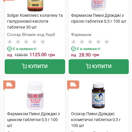
Solgar Комплекс колагену та
Фармаком Пивні Дріжджі з
гіалуронової кислоти
сіркою таблетки 0,5 г 100 шт
таблетки 30 шт
Солгар Вітамін енд Херб
Фармаком
Є в наявності
Є в наявності
1125.00
грн
28.90
грн
від
1250.00
від
КУПИТИ
КУПИТИ
Фармаком Пивні Дріжджі з
Осокор Пивні Дріжджі
цинком таблетки 0,5 г 100
косметичні таблетки 0,5 г
шт
100 шт