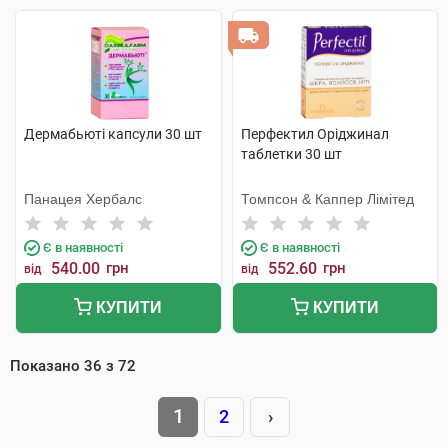
Дермабьюті капсули 30 шт
Перфектил Оріджинал
таблетки 30 шт
Панацея Хербалс
Томпсон & Каппер Лімітед
Є в наявності
Є в наявності
540.00
грн
552.60
грн
від
від
КУПИТИ
КУПИТИ
Показано
36
з
72
1
2
›