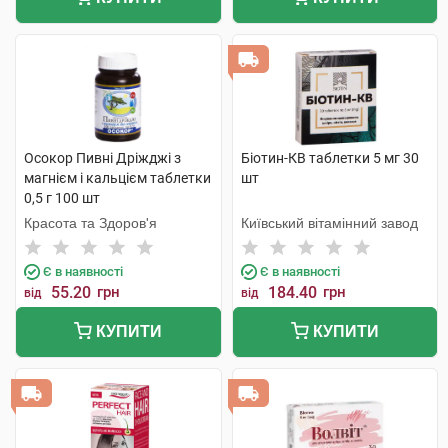
Осокор Пивні Дріжджі з
Біотин-КВ таблетки 5 мг 30
магнієм і кальцієм таблетки
шт
0,5 г 100 шт
Красота та Здоров'я
Київський вітамінний завод
Є в наявності
Є в наявності
55.20
грн
184.40
грн
від
від
КУПИТИ
КУПИТИ