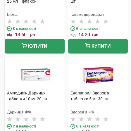
25 мл 1 флакон
шт
Віола
Київмедпрепарат
Є в наявності
Є в наявності
13.60
грн
14.20
грн
від
від
КУПИТИ
КУПИТИ
Амлодипін Дарниця
Еналаприл Здоров'я
таблетки 10 мг 20 шт
таблетки 5 мг 30 шт
Дарниця ФФ
Здоров'я ФК
Є в наявності
Є в наявності