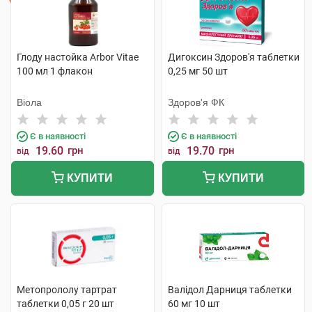
Глоду настойка Arbor Vitae
Дигоксин Здоров'я таблетки
100 мл 1 флакон
0,25 мг 50 шт
Віола
Здоров'я ФК
Є в наявності
Є в наявності
19.60
грн
19.70
грн
від
від
КУПИТИ
КУПИТИ
Метопрололу тартрат
Валідол Дарниця таблетки
таблетки 0,05 г 20 шт
60 мг 10 шт