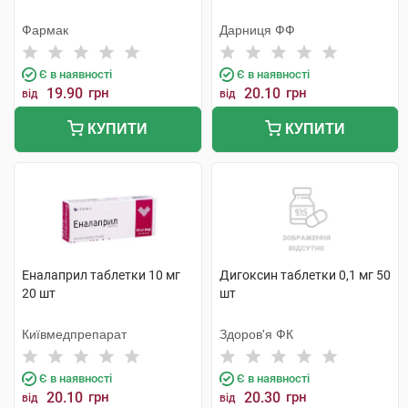
Фармак
Дарниця ФФ
Є в наявності
Є в наявності
19.90
грн
20.10
грн
від
від
КУПИТИ
КУПИТИ
Еналаприл таблетки 10 мг
Дигоксин таблетки 0,1 мг 50
20 шт
шт
Київмедпрепарат
Здоров'я ФК
Є в наявності
Є в наявності
20.10
грн
20.30
грн
від
від