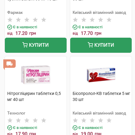
Фармак
Київський вітамінний завод
Є в наявності
Є в наявності
17.20
грн
17.70
грн
від
від
КУПИТИ
КУПИТИ
Нітрогліцерин таблетки 0,5
Бісопролол-КВ таблетки 5 мг
мг 40 шт
30 шт
Технолог
Київський вітамінний завод
Є в наявності
Є в наявності
17.90
грн
19.00
грн
від
від