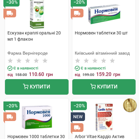
−30%
−20%
Препарати при серцевій недостатності
Препарати при стенокардії
Судинорозширювальні препарати
Ескузан краплі оральні 20
Нормовен таблетки 30 шт
мл 1 флакон
Фарма Вернігероде
Київський вітамінний завод
Є в наявності
Є в наявності
110.60
159.20
грн
грн
від
158.00
від
199.00
КУПИТИ
КУПИТИ
−20%
−20%
NEW
Нормовен 1000 таблетки 30
Arbor Vitae Кардіо Актив