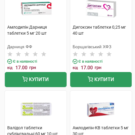
Амлодипін Дарниця
Дигоксин таблетки 0,25 мг
таблетки 5 мг 20 шт
40 шт
Дарниця ФФ
Борщагівський ХФЗ
Є в наявності
Є в наявності
17.00
грн
17.00
грн
від
від
КУПИТИ
КУПИТИ
Валідол таблетки
Амлодипін-КВ таблетки 5 мг
сублінгвальні 60 мг 10 шт
30 шт