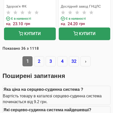
Здоров'я ФК
Дослідний завод ГНЦЛС
Є в наявності
Є в наявності
23.10
грн
24.20
грн
від
від
КУПИТИ
КУПИТИ
Показано
36
з
1118
1
2
3
4
32
›
Поширені запитання
Яка ціна на серцево-судинна система ?
Вартість товару в каталозі серцево-судинна система
починається від 9.2 грн.
Які серцево-судинна система найдешевші?