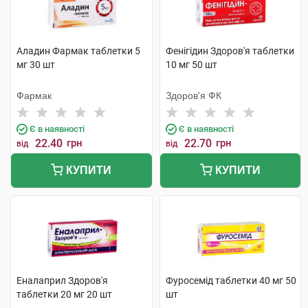
Аладин Фармак таблетки 5
Фенігідин Здоров'я таблетки
мг 30 шт
10 мг 50 шт
Фармак
Здоров'я ФК
Є в наявності
Є в наявності
22.40
грн
22.70
грн
від
від
КУПИТИ
КУПИТИ
Еналаприл Здоров'я
Фуросемід таблетки 40 мг 50
таблетки 20 мг 20 шт
шт