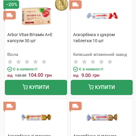
−20%
Arbor Vitae Вітамін A+Е
Аскорбінка з цукром
капсули 30 шт
таблетки 10 шт
Віола
Київський вітамінний завод
Є в наявності
Є в наявності
104.00
грн
9.00
грн
від
130.00
від
КУПИТИ
КУПИТИ