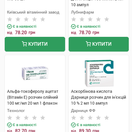
10 ампул
Київський вітамінний завод
Лубнифарм
Є в наявності
Є в наявності
78.20
грн
78.70
грн
від
від
КУПИТИ
КУПИТИ
Альфа-токоферолу ацетат
Аскорбінова кислота
(Вітамін E) розчин олійний
Дарниця розчин для ін'єкцій
100 мг/мл 20 мл 1 флакон
10 % 2 мл 10 ампул
Технолог
Дарниця ФФ
Є в наявності
Є в наявності
82.70
грн
89.30
грн
від
від