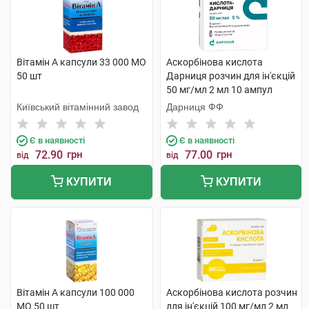
Вітамін A капсули 33 000 МО
Аскорбінова кислота
50 шт
Дарниця розчин для ін'єкцій
50 мг/мл 2 мл 10 ампул
Київський вітамінний завод
Дарниця ФФ
Є в наявності
Є в наявності
72.90
грн
77.00
грн
від
від
КУПИТИ
КУПИТИ
Вітамін A капсули 100 000
Аскорбінова кислота розчин
МО 50 шт
для ін'єкцій 100 мг/мл 2 мл