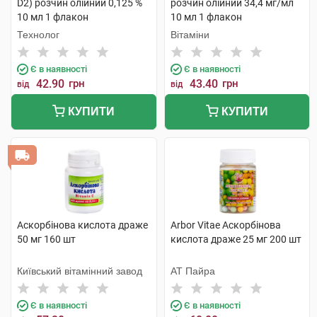
D2) розчин олійний 0,125 %
розчин олійний 34,4 мг/мл
10 мл 1 флакон
10 мл 1 флакон
Технолог
Вітаміни
Є в наявності
Є в наявності
42.90
грн
43.40
грн
від
від
КУПИТИ
КУПИТИ
Аскорбінова кислота драже
Arbor Vitae Аскорбінова
50 мг 160 шт
кислота драже 25 мг 200 шт
Київський вітамінний завод
АТ Пайра
Є в наявності
Є в наявності