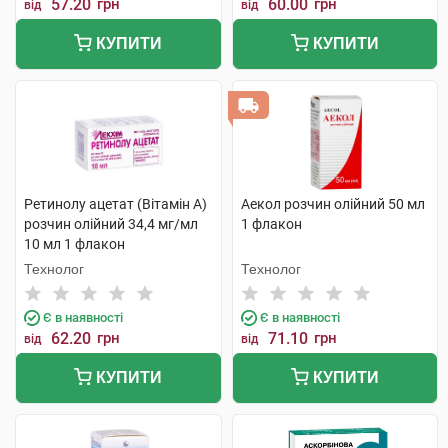
57.20
грн
60.00
грн
від
від
КУПИТИ
КУПИТИ
Ретинолу ацетат (Вітамін A)
Аекол розчин олійний 50 мл
розчин олійний 34,4 мг/мл
1 флакон
10 мл 1 флакон
Технолог
Технолог
Є в наявності
Є в наявності
62.20
грн
71.10
грн
від
від
КУПИТИ
КУПИТИ