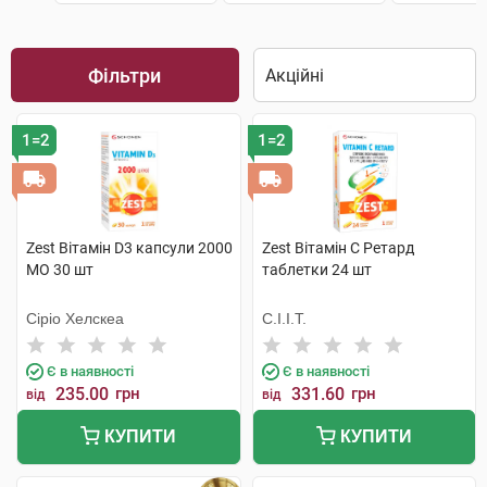
Фільтри
1=2
1=2
Zest Вітамін D3 капсули 2000
Zest Вітамін C Ретард
МО 30 шт
таблетки 24 шт
Сіріо Хелскеа
С.І.І.Т.
Є в наявності
Є в наявності
235.00
грн
331.60
грн
від
від
КУПИТИ
КУПИТИ