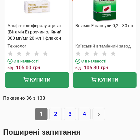
Альфа-токоферолу ацетат
Вітамін E капсули 0,2 г 30 шт
(Вітамін E) розчин олійний
300 мг/мл 20 мл 1 флакон
Технолог
Київський вітамінний завод
Є в наявності
Є в наявності
105.00
грн
106.30
грн
від
від
КУПИТИ
КУПИТИ
Показано
36
з
133
1
2
3
4
›
Поширені запитання