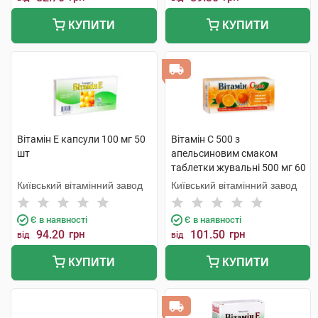
КУПИТИ
КУПИТИ
Вітамін E капсули 100 мг 50
Вітамін C 500 з
шт
апельсиновим смаком
таблетки жувальні 500 мг 60
шт
Київський вітамінний завод
Київський вітамінний завод
Є в наявності
Є в наявності
94.20
грн
101.50
грн
від
від
КУПИТИ
КУПИТИ