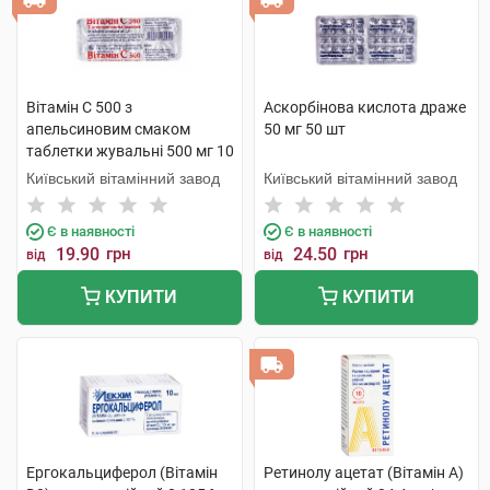
Вітамін C 500 з
Аскорбінова кислота драже
апельсиновим смаком
50 мг 50 шт
таблетки жувальні 500 мг 10
шт
Київський вітамінний завод
Київський вітамінний завод
Є в наявності
Є в наявності
19.90
грн
24.50
грн
від
від
КУПИТИ
КУПИТИ
Ергокальциферол (Вітамін
Ретинолу ацетат (Вітамін A)