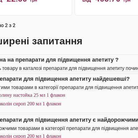
грн
грн
КУПИТИ
КУПИТИ
но
2
з
2
ирені запитання
іна на препарати для підвищення апетиту ?
ь товару в каталозі препарати для підвищення апетиту почина
репарати для підвищення апетиту найдешевші?
ими товарами в категорії препарати для підвищення апетит
олину настойка 25 мл 1 флакон
колін сироп 200 мл 1 флакон
репарати для підвищення апетиту є найдорожчим
жчими товарами в категорії препарати для підвищення апет
колін сироп 200 мл 1 флакон