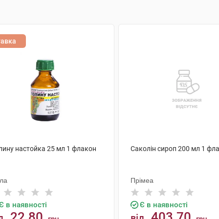
тавка
лину настойка 25 мл 1 флакон
Саколін сироп 200 мл 1 фл
ола
Прімеа
Є в наявності
Є в наявності
22.80
403.70
д
від