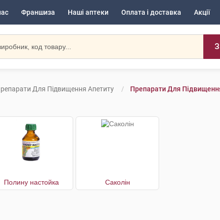
нас
Франшиза
Наші аптеки
Оплата і доставка
Акції
З
репарати Для Підвищення Апетиту
Препарати Для Підвищення
Полину настойка
Саколін