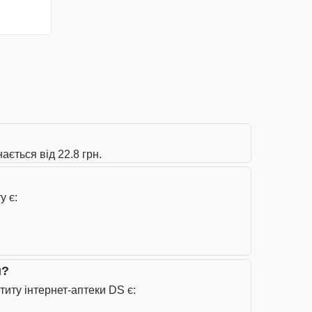
ється від 22.8 грн.
у є:
и?
иту інтернет-аптеки DS є: