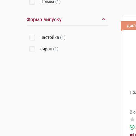
Прімеа
(1)
Форма випуску
дос
настойка
(1)
сироп
(1)
По
Ві
ві