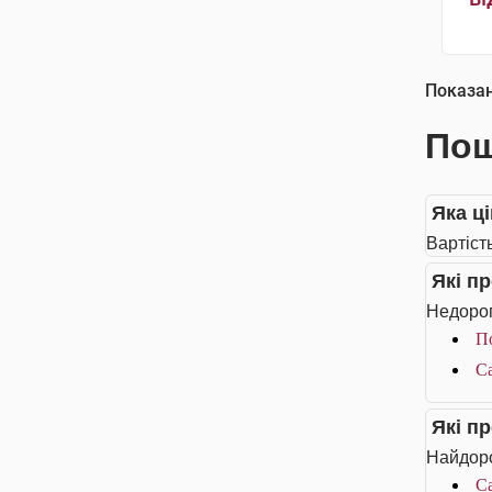
Показа
Пош
Яка ц
Вартіст
Які п
Недорог
П
Са
Які п
Найдоро
Са