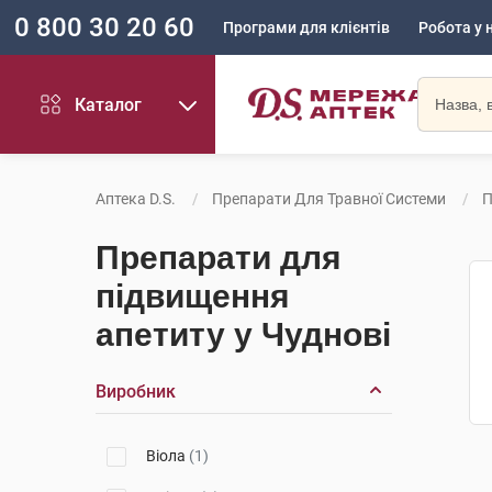
0 800 30 20 60
Програми для клієнтів
Робота у 
Каталог
Аптека D.S.
Препарати Для Травної Системи
П
Препарати для
підвищення
апетиту у Чуднові
Виробник
Віола
(1)