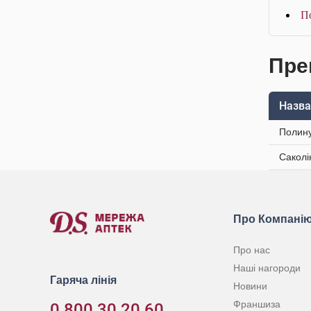
П
Пре
Назва
Полину
Саколі
Про Компані
Про нас
Наші нагороди
Гаряча лінія
Новини
Франшиза
0 800 30 20 60