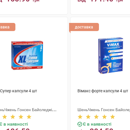
грн
грн
КУПИТИ
КУПИТИ
тавка
доставка
-Супер капсули 4 шт
Вімакс форте капсули 4 шт
ньЧжень Гонсен Байоледжі
ШеньЧжень Гонсен Байоле
астрі Ко. Лтд
Індастрі Ко. Лтд
Є в наявності
Є в наявності