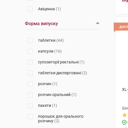
Авіценна
(1)
Юнік Фармасьютикал
Форма випуску
Лабораторіз
(1)
дос
Біхелс
(2)
таблетки
(44)
Іконг Фармацевтікал Індастрі
Ко
(1)
капсули
(16)
Хербіон Пакистан Прайвет
(1)
супозиторії ректальні
(1)
Софарма
(2)
таблетки дисперговані
(2)
Чжин Юань Тхан
(1)
розчин
(1)
XL
Ліллі дель Карібе
(5)
розчин оральний
(1)
Мега Лайфсайенсіз
(1)
пакети
(1)
Ше
Інд
КРКА
(1)
порошок для орального
розчину
(2)
Технобіо
(1)