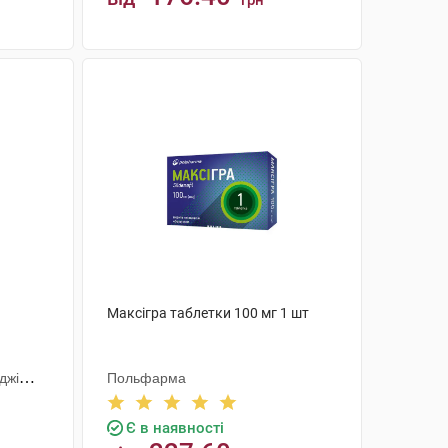
грн
КУПИТИ
Максігра таблетки 100 мг 1 шт
джі
Польфарма
Є в наявності