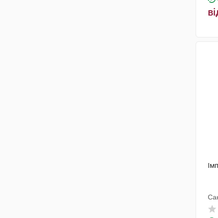
ві
Ім
Са