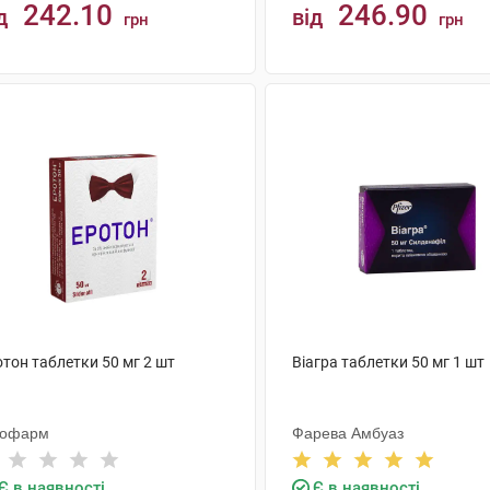
242.10
246.90
д
від
грн
грн
КУПИТИ
КУПИТИ
тон таблетки 50 мг 2 шт
Віагра таблетки 50 мг 1 шт
тофарм
Фарева Амбуаз
Є в наявності
Є в наявності