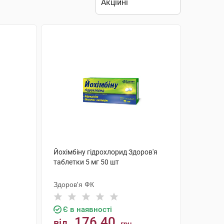
Йохімбіну гідрохлорид Здоров'я
таблетки 5 мг 50 шт
Здоров'я ФК
Є в наявності
176.40
від