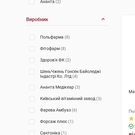
Ананта
(2)
Виробник
Польфарма
(8)
Фітофарм
(8)
Здоров'я ФК
(2)
ШеньЧжень Гонсен Байоледжі
Індастрі Ко. Лтд
(4)
Ананта Медікеар
(3)
Мак
Київський вітамінний завод
(3)
Фарева Амбуаз
(6)
По
Форсаж плюс
(1)
Сантоніка
(1)
ві