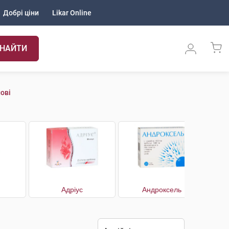
Добрі ціни
Likar Online
НАЙТИ
ові
Адріус
Андроксель