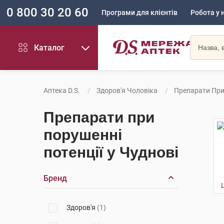
0 800 30 20 60
Програми для клієнтів
Робота у 
Каталог
Аптека D.S.
Здоров'я Чоловіка
Препарати При
Препарати при
порушенні
потенції у Чуднові
Бренд
Здоров'я
(1)