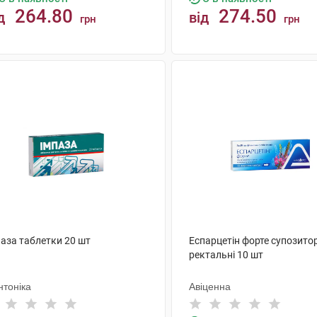
264.80
274.50
д
від
грн
грн
КУПИТИ
КУПИТИ
паза таблетки 20 шт
Еспарцетін форте супозитор
ректальні 10 шт
нтоніка
Авіценна