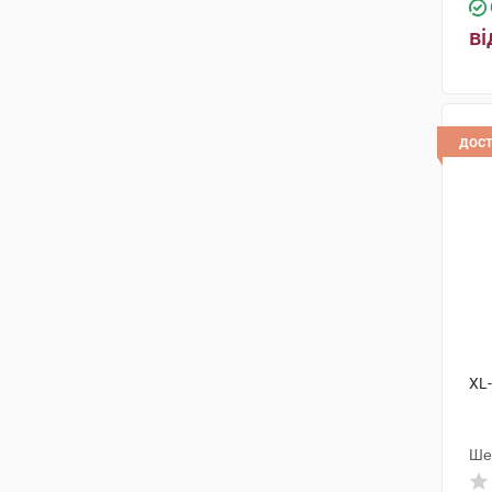
ві
дос
XL
Ше
Інд