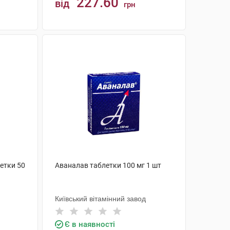
227.60
від
грн
КУПИТИ
етки 50
Аваналав таблетки 100 мг 1 шт
Київський вітамінний завод
Є в наявності