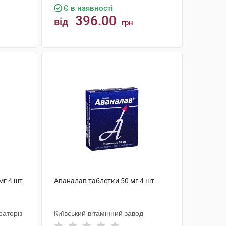
Є в наявності
396.00
від
грн
КУПИТИ
мг 4 шт
Аваналав таблетки 50 мг 4 шт
аторіз
Київський вітамінний завод