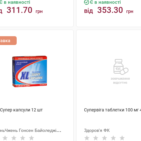
Є в наявності
Є в наявності
311.70
353.30
д
від
грн
грн
КУПИТИ
КУПИТИ
тавка
-Супер капсули 12 шт
Супервіга таблетки 100 мг 
ньЧжень Гонсен Байоледжі
Здоров'я ФК
астрі Ко. Лтд