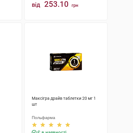
253.10
від
грн
КУПИТИ
Максігра драйв таблетки 20 мг 1
шт
Польфарма
Є в наявності