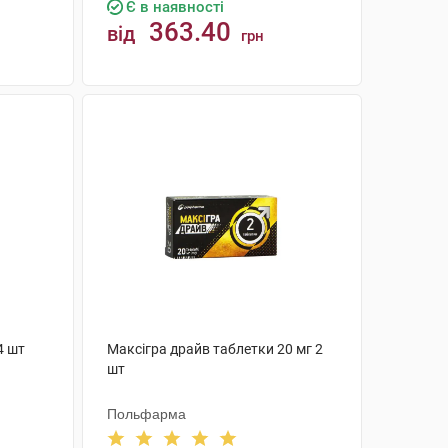
Є в наявності
363.40
від
грн
КУПИТИ
4 шт
Максігра драйв таблетки 20 мг 2
шт
Польфарма