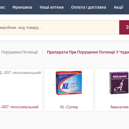
нас
Франшиза
Наші аптеки
Оплата і доставка
Акції
З
 Порушенні Потенції
Препарати При Порушенні Потенції У Чудн
L-007 ліпосомальний
XL-Супер
Аваналав