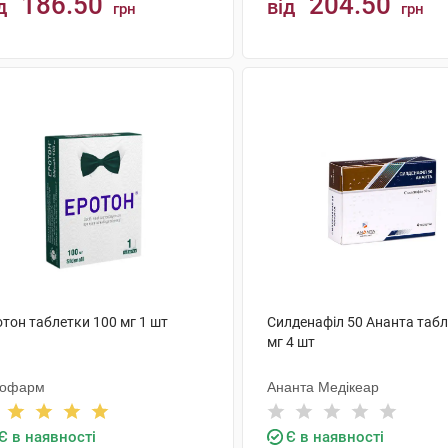
186.50
204.50
д
від
грн
грн
КУПИТИ
КУПИТИ
тон таблетки 100 мг 1 шт
Силденафіл 50 Ананта табл
мг 4 шт
тофарм
Ананта Медікеар
Є в наявності
Є в наявності