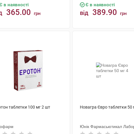
Є в наявності
Є в наявності
365.00
389.90
д
від
грн
грн
КУПИТИ
КУПИТИ
тон таблетки 100 мг 2 шт
Новагра Євро таблетки 50 
тофарм
Юнік Фармасьютикал Лабор