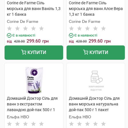
Corine de Farme Сіль
Corine de Farme Сіль
морська для ванн Ваніль 1,3
морська для ванн Алое Вера
кг 1 банка
1,3 кг 1 банка
Corine De Farme
Corine De Farme
Є в наявності
Є в наявності
299.60
299.60
грн
грн
від
428.00
від
428.00
КУПИТИ
КУПИТИ
Домашній Доктор Сіль для
Домашній Доктор Сіль для
ванн з екстрактом
ванн морська натуральна
лавандою дой-пак 500 г 1
дой-пак 500 г 1 пакет
пакет
Ельфа НВО
Ельфа НВО