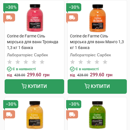
−30%
−30%
Corine de Farme Сіль
Corine de Farme Сіль
морська для ванн Троянда
морська для ванн Манго 1,3
1,3 кг 1 банка
кг 1 банка
Лабораторіес Сарбек
Лабораторіес Сарбек
Є в наявності
Є в наявності
299.60
299.60
грн
грн
від
428.00
від
428.00
КУПИТИ
КУПИТИ
−30%
−30%