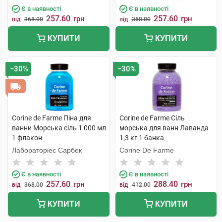
Є в наявності
Є в наявності
257.60
257.60
грн
грн
від
368.00
від
368.00
КУПИТИ
КУПИТИ
−30%
−30%
Corine de Farme Піна для
Corine de Farme Сіль
ванни Морська сіль 1 000 мл
морська для ванн Лаванда
1 флакон
1,3 кг 1 банка
Лабораторіес Сарбек
Corine De Farme
Є в наявності
Є в наявності
257.60
288.40
грн
грн
від
368.00
від
412.00
КУПИТИ
КУПИТИ