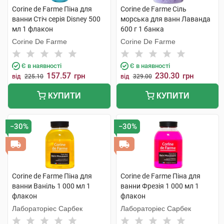
Corine de Farme Піна для
Corine de Farme Сіль
ванни Стіч серія Disney 500
морська для ванн Лаванда
мл 1 флакон
600 г 1 банка
Corine De Farme
Corine De Farme
Є в наявності
Є в наявності
157.57
230.30
грн
грн
від
225.10
від
329.00
КУПИТИ
КУПИТИ
−30%
−30%
Corine de Farme Піна для
Corine de Farme Піна для
ванни Ваніль 1 000 мл 1
ванни Фрезія 1 000 мл 1
флакон
флакон
Лабораторіес Сарбек
Лабораторіес Сарбек