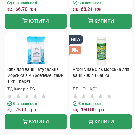
Є в наявності
Є в наявності
66.70
грн
68.21
грн
від
від
КУПИТИ
КУПИТИ
NEW
Сіль для ванн натуральна
Arbor Vitae Сіль морська для
морська з мікроелементами
ванн 700 г 1 банка
1 кг 1 пакет
ТД Імперія РА
ПП "ЮНІКС"
Є в наявності
Є в наявності
75.00
грн
150.00
грн
від
від
КУПИТИ
КУПИТИ