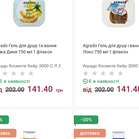
ado Гель для душу та ванни
Agrado Гель для душу і ван
іжа Диня 750 мл 1 флакон
Локо 750 мл 1 флакон
адо Косметік Кейр 3000 С.Л.У.
Аградо Косметік Кейр 3000 
Є в наявності
Є в наявності
141.40
141.4
д
202.00
від
202.00
грн
КУПИТИ
КУПИТИ
%
−30%
тавка
доставка