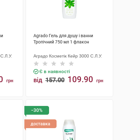
ни
Agrado Гель для душу і ванни
Тропічний 750 мл 1 флакон
С.Л.У.
Аградо Косметік Кейр 3000 С.Л.У.
Є в наявності
0
109.90
від
157.00
грн
грн
КУПИТИ
−30%
доставка