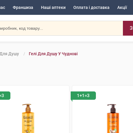
нас
Франшиза
Наші аптеки
Оплата і доставка
Акції
З
 Для Душу
Гелі Для Душу У Чуднові
=3
1+1=3