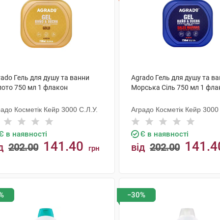
ado Гель для душу та ванни
Agrado Гель для душу та в
лото 750 мл 1 флакон
Морська Сіль 750 мл 1 фла
адо Косметік Кейр 3000 С.Л.У.
Аградо Косметік Кейр 3000 
Є в наявності
Є в наявності
141.40
141.4
д
202.00
від
202.00
грн
КУПИТИ
КУПИТИ
%
−30%