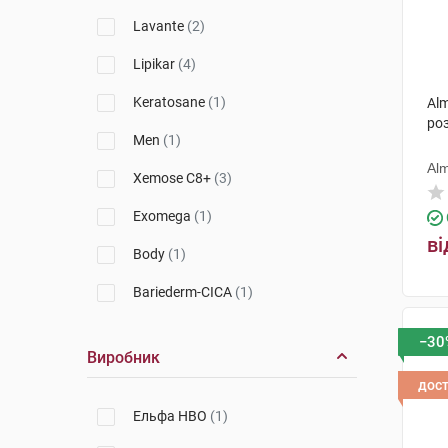
La Roche-Posay
(4)
Lavante
(2)
Nuxe
(3)
Lipikar
(4)
A-Derma
(1)
Keratosane
(1)
Alm
ро
Emolium
(3)
Men
(1)
Babe Laboratorios
(1)
Alm
Xemose C8+
(3)
Eucerin
(1)
Exomega
(1)
ві
Vichy
(1)
Body
(1)
Alma K.
(1)
Bariederm-CICA
(1)
Biotrade
(1)
Homme
(1)
−30
Виробник
Avene
(2)
DS
(1)
дос
SVR
(1)
Keratolin
(1)
Ельфа НВО
(1)
Pruriced
(1)