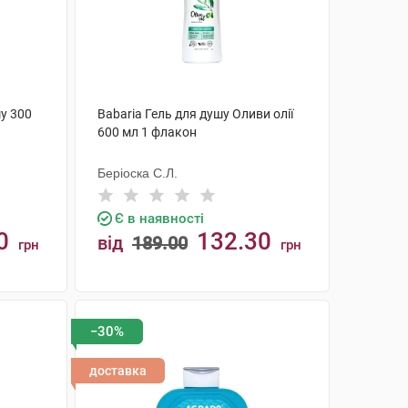
шу 300
Babaria Гель для душу Оливи олії
600 мл 1 флакон
Беріоска С.Л.
Є в наявності
0
132.30
від
189.00
грн
грн
КУПИТИ
−30%
доставка