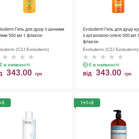
luderm Гель для душу з цінними
Evoluderm Гель для душу к
іями 500 мл 1 флакон
з аргановою олією 500 мл 
флакон
oluderm (C2J Evoluderm)
Evoluderm (C2J Evoluderm)
Є в наявності
Є в наявності
343.00
343.00
д
від
грн
грн
КУПИТИ
КУПИТИ
=3
1+1=3