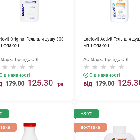
tovit Original Гель для душу 300
Lactovit Activit Гель для ду
 1 флакон
мл 1 флакон
 Марка Брендс С.Л
АС Марка Брендс С.Л
Є в наявності
Є в наявності
125.30
125.3
д
179.00
від
179.00
грн
КУПИТИ
КУПИТИ
%
−30%
тавка
доставка