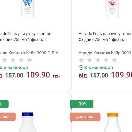
ado Гель для душу і ванни
Agrado Гель для душу і ван
внічний 750 мл 1 флакон
Східний 750 мл 1 флакон
адо Косметік Кейр 3000 С.Л.У.
Аградо Косметік Кейр 3000 
Є в наявності
Є в наявності
109.90
109.9
д
157.00
від
157.00
грн
КУПИТИ
КУПИТИ
%
−30%
тавка
доставка