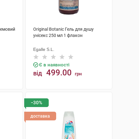
ремовий
Original Botanic Гель для душу
1
унісекс 250 мл 1 флакон
Egalle S.L.
Є в наявності
499.00
від
грн
КУПИТИ
−30%
доставка