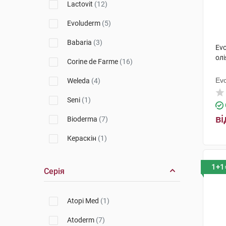
Lactovit
(12)
Evoluderm
(5)
Babaria
(3)
Evo
ол
Corine de Farme
(16)
Ev
Weleda
(4)
Seni
(1)
ві
Bioderma
(7)
Кераскін
(1)
Apivita
(3)
1+1
Серія
Physiogel
(1)
Original Botanic
(2)
Atopi Med
(1)
Uriage
(10)
Atoderm
(7)