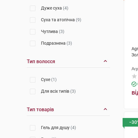
Дуже суха
(4)
Суха та атопічна
(9)
Чутлива
(3)
Подразнена
(3)
Agr
Зо
Тип волосся
Агр
Сухе
(1)
Для всіх типів
(3)
ві
Тип товарів
−30
Гель для душу
(4)