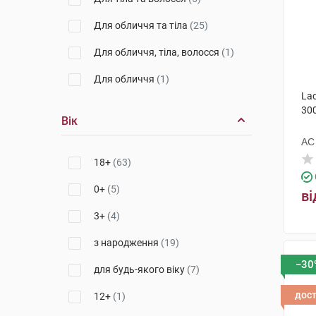
Alma K. S.R.L. (Ізраїль)
(1)
Для обличчя та тіла
(25)
Біотрейд Болгарія
(1)
Для обличчя, тіла, волосся
(1)
Ляборатуар SVR
(1)
Для обличчя
(1)
Lac
30
Вік
АС
18+
(63)
0+
(5)
ві
3+
(4)
з народження
(19)
−30
для будь-якого віку
(7)
дос
12+
(1)