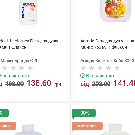
tovit Lactourea Гель для душу
Agrado Гель для душу та в
0 мл 1 флакон
Манго 750 мл 1 флакон
 Марка Брендс С.Л
Аградо Косметік Кейр 3000 
Є в наявності
Є в наявності
138.60
141.4
д
198.00
від
202.00
грн
КУПИТИ
КУПИТИ
%
−30%
тавка
доставка