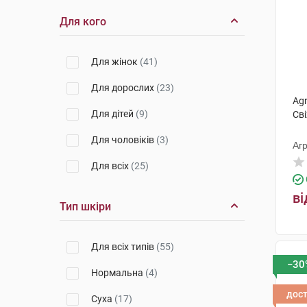
Для кого
Для жінок
(41)
Для дорослих
(23)
Agr
Для дітей
(9)
Св
Для чоловіків
(3)
Агр
Для всіх
(25)
ві
Тип шкіри
Для всіх типів
(55)
−30
Нормальна
(4)
дос
Суха
(17)