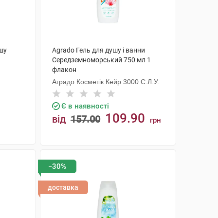
ушу
Agrado Гель для душу і ванни
Середземноморський 750 мл 1
флакон
Аградо Косметік Кейр 3000 С.Л.У.
Є в наявності
109.90
від
157.00
грн
КУПИТИ
−30%
доставка