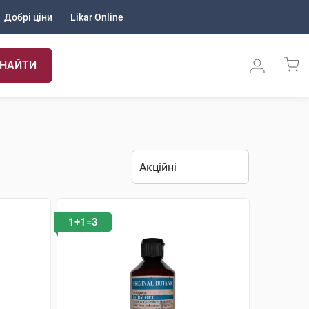
Добрі ціни
Likar Online
НАЙТИ
1+1=3