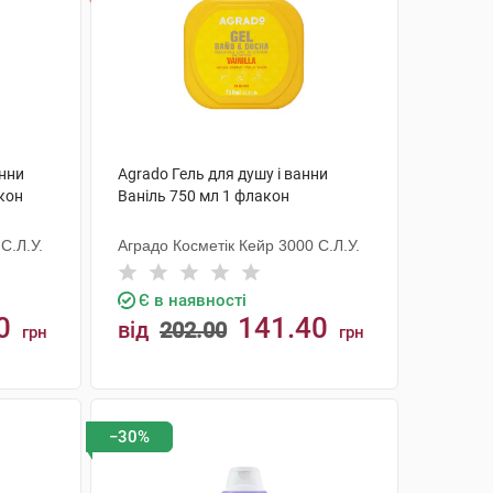
анни
Agrado Гель для душу і ванни
кон
Ваніль 750 мл 1 флакон
С.Л.У.
Аградо Косметік Кейр 3000 С.Л.У.
Є в наявності
0
141.40
від
202.00
грн
грн
КУПИТИ
−30%