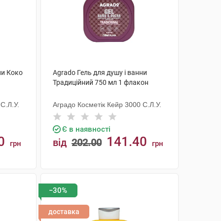
ни Коко
Agrado Гель для душу і ванни
Традиційний 750 мл 1 флакон
С.Л.У.
Аградо Косметік Кейр 3000 С.Л.У.
Є в наявності
0
141.40
від
202.00
грн
грн
КУПИТИ
−30%
доставка