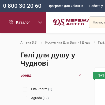
0 800 30 20 60
Програми для клієнтів
Робота у 
Каталог
Аптека D.S.
Косметика Для Ванни І Душу
Гелі
Гелі для душу у
Чуднові
Бренд
1+1
Elfa Pharm
(1)
Agrado
(19)