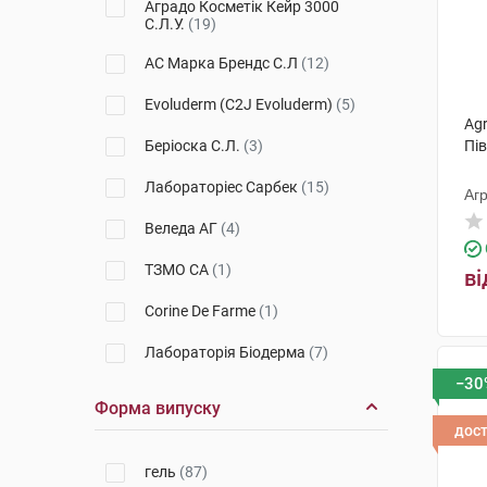
Аградо Косметік Кейр 3000
С.Л.У.
(19)
XeraCalm
(1)
АС Марка Брендс С.Л
(12)
XeraCalm A.D
(1)
Evoluderm (C2J Evoluderm)
(5)
Медова мрія
(1)
Agr
Беріоска С.Л.
(3)
Пі
Topialyse
(1)
Лабораторіес Сарбек
(15)
Агр
Веледа АГ
(4)
ТЗМО СА
(1)
ві
Corine De Farme
(1)
Лабораторія Біодерма
(7)
−30
Артеріум Корпорація (
Форма випуску
КМП+Галичфарм)
(1)
дос
Апівіта С.А.
(3)
гель
(87)