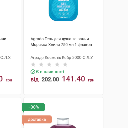
анни
Agrado Гель для душа та ванни
Морська Хвиля 750 мл 1 флакон
С.Л.У.
Аградо Косметік Кейр 3000 С.Л.У.
Є в наявності
0
141.40
від
202.00
грн
грн
КУПИТИ
−30%
доставка