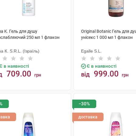
a K. Гель для душу
Original Botanic Гель для д
зслабляючий 250 мл 1 флакон
унісекс 1 000 мл 1 флакон
a K. S.R.L. (Ізраїль)
Egalle S.L.
Є в наявності
Є в наявності
709.00
999.00
д
від
грн
грн
КУПИТИ
КУПИТИ
%
−30%
тавка
доставка