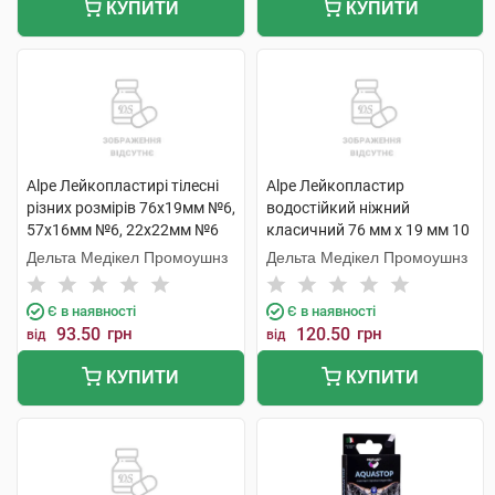
КУПИТИ
КУПИТИ
Alpe Лейкопластирі тілесні
Alpe Лейкопластир
різних розмірів 76х19мм №6,
водостійкий ніжний
57х16мм №6, 22х22мм №6
класичний 76 мм x 19 мм 10
18 шт
шт
Дельта Медікел Промоушнз
Дельта Медікел Промоушнз
Є в наявності
Є в наявності
93.50
грн
120.50
грн
від
від
КУПИТИ
КУПИТИ