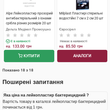
Alpe Лейкопластир прозорий
Milplast Пластирі стерильні
антибактеріальний з іонами
водостійкі 7 см х 2 см 20 шт
срібла різних розмірів 20 шт
Дельта Медікел Промоушнз
Євросірел
Є в наявності
Немає в наявності
133.00
грн
85.50
грн
від
від
АНАЛОГИ
КУПИТИ
Показано
18
з
18
Поширені запитання
Яка ціна на лейкопластир бактерицидний ?
Вартість товару в каталозі лейкопластир бактерицидний
починається від 1 грн.