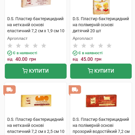
D.S. Пластир бактерицидний
D.S. Пластир бактерицидний
на нетканій основі
на полімерній основі
еластичний 7,2 см х 1,9 см 10
дитячий 20 шт
шт
Аргопласт
Аргопласт
Є в наявності
Є в наявності
40.00
грн
45.00
грн
від
від
КУПИТИ
КУПИТИ
D.S. Пластир бактерицидний
D.S. Пластир бактерицидний
на нетканій основі
на полімерній основі
еластичний 7,2 см х 2,5 см 10
прозорий водостійкий 7,2 см