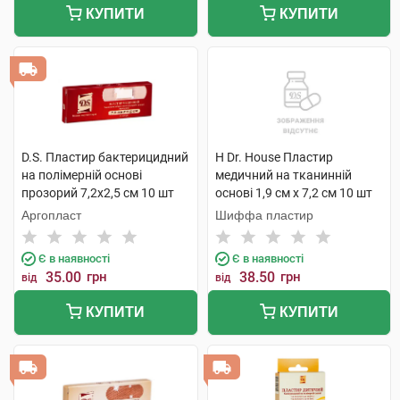
КУПИТИ
КУПИТИ
D.S. Пластир бактерицидний
H Dr. House Пластир
на полімерній основі
медичний на тканинній
прозорий 7,2х2,5 см 10 шт
основі 1,9 см х 7,2 см 10 шт
Аргопласт
Шиффа пластир
Є в наявності
Є в наявності
35.00
грн
38.50
грн
від
від
КУПИТИ
КУПИТИ