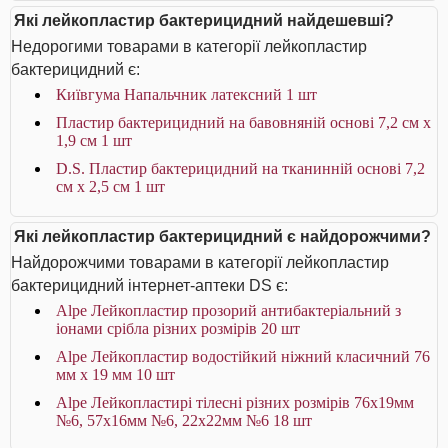
Які лейкопластир бактерицидний найдешевші?
Недорогими товарами в категорії лейкопластир
бактерицидний є:
Київгума Напальчник латексний 1 шт
Пластир бактерицидний на бавовняній основі 7,2 см х
1,9 см 1 шт
D.S. Пластир бактерицидний на тканинній основі 7,2
см х 2,5 см 1 шт
Які лейкопластир бактерицидний є найдорожчими?
Найдорожчими товарами в категорії лейкопластир
бактерицидний інтернет-аптеки DS є:
Alpe Лейкопластир прозорий антибактеріальний з
іонами срібла різних розмірів 20 шт
Alpe Лейкопластир водостійкий ніжний класичний 76
мм x 19 мм 10 шт
Alpe Лейкопластирі тілесні різних розмірів 76х19мм
№6, 57х16мм №6, 22х22мм №6 18 шт