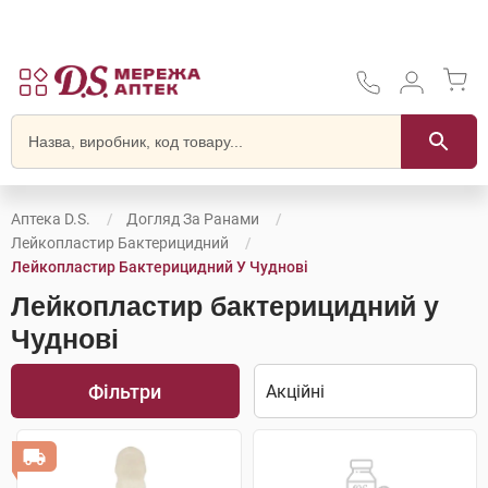
Аптека D.S.
Догляд За Ранами
Лейкопластир Бактерицидний
Лейкопластир Бактерицидний У Чуднові
Лейкопластир бактерицидний у
Чуднові
Фільтри