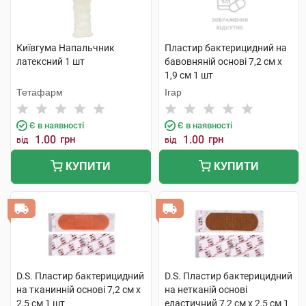
Київгума Напальчник
Пластир бактерицидний на
латексний 1 шт
бавовняній основі 7,2 см х
1,9 см 1 шт
Тетафарм
Ігар
Є в наявності
Є в наявності
1.00
грн
1.00
грн
від
від
КУПИТИ
КУПИТИ
D.S. Пластир бактерицидний
D.S. Пластир бактерицидний
на тканинній основі 7,2 см х
на нетканій основі
2,5 см 1 шт
еластичний 7,2 см х 2,5 см 1