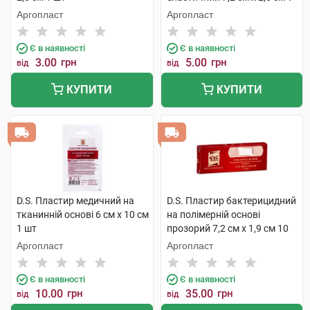
шт
Аргопласт
Аргопласт
Є в наявності
Є в наявності
3.00
грн
5.00
грн
від
від
КУПИТИ
КУПИТИ
D.S. Пластир медичний на
D.S. Пластир бактерицидний
тканинній основі 6 см х 10 см
на полімерній основі
1 шт
прозорий 7,2 см х 1,9 см 10
шт
Аргопласт
Аргопласт
Є в наявності
Є в наявності
10.00
грн
35.00
грн
від
від