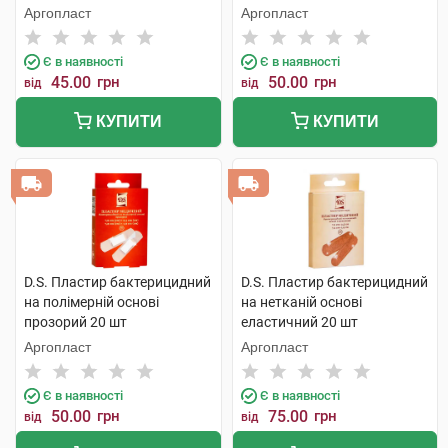
шт
х 2,5 см 10 шт
Аргопласт
Аргопласт
Є в наявності
Є в наявності
45.00
грн
50.00
грн
від
від
КУПИТИ
КУПИТИ
D.S. Пластир бактерицидний
D.S. Пластир бактерицидний
на полімерній основі
на нетканій основі
прозорий 20 шт
еластичний 20 шт
Аргопласт
Аргопласт
Є в наявності
Є в наявності
50.00
грн
75.00
грн
від
від