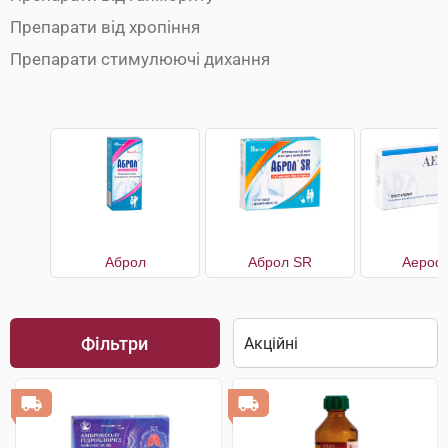
Препарати від хропіння
Препарати стимулюючі дихання
Аброл
Аброл SR
Аерофі
Фільтри