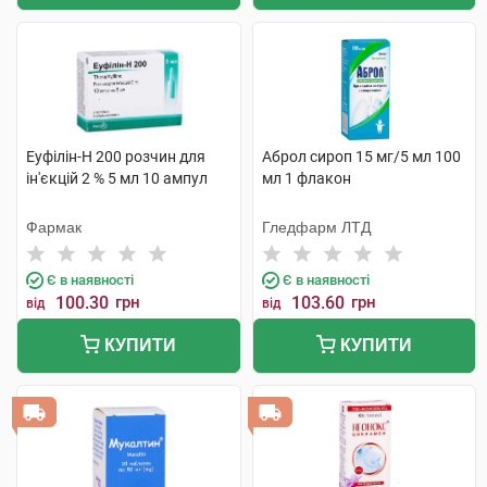
Еуфілін-Н 200 розчин для
Аброл сироп 15 мг/5 мл 100
ін'єкцій 2 % 5 мл 10 ампул
мл 1 флакон
Фармак
Гледфарм ЛТД
Є в наявності
Є в наявності
100.30
грн
103.60
грн
від
від
КУПИТИ
КУПИТИ