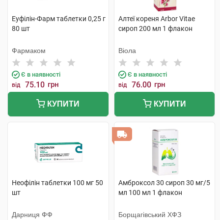
Еуфілін-Фарм таблетки 0,25 г
Алтеї кореня Arbor Vitae
80 шт
сироп 200 мл 1 флакон
Фармаком
Віола
Є в наявності
Є в наявності
75.10
грн
76.00
грн
від
від
КУПИТИ
КУПИТИ
Неофілін таблетки 100 мг 50
Амброксол 30 сироп 30 мг/5
шт
мл 100 мл 1 флакон
Дарниця ФФ
Борщагівський ХФЗ