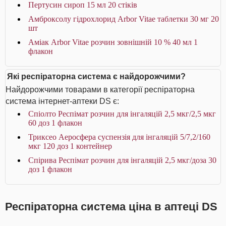
Пертусин сироп 15 мл 20 стіків
Амброксолу гідрохлорид Arbor Vitae таблетки 30 мг 20
шт
Аміак Arbor Vitae розчин зовнішній 10 % 40 мл 1
флакон
Які респіраторна система є найдорожчими?
Найдорожчими товарами в категорії респіраторна
система інтернет-аптеки DS є:
Спіолто Респімат розчин для інгаляцій 2,5 мкг/2,5 мкг
60 доз 1 флакон
Триксео Аеросфера суспензія для інгаляцій 5/7,2/160
мкг 120 доз 1 контейнер
Спірива Респімат розчин для інгаляцій 2,5 мкг/доза 30
доз 1 флакон
Респіраторна система ціна в аптеці DS