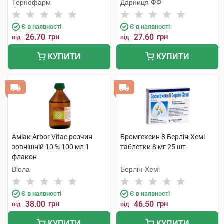
Тернофарм
Дарниця ФФ
Є в наявності
Є в наявності
26.70
грн
27.60
грн
від
від
КУПИТИ
КУПИТИ
Аміак Arbor Vitae розчин
Бромгексин 8 Берлін-Хемі
зовнішній 10 % 100 мл 1
таблетки 8 мг 25 шт
флакон
Віола
Берлін-Хемі
Є в наявності
Є в наявності
38.00
грн
46.50
грн
від
від
КУПИТИ
КУПИТИ