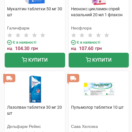
Мукалтин таблетки 50 мг 30
Неонокс цикламен спрей
шт
назальний 20 мл 1 флакон
Галичфарм
Неофлора
Є в наявності
Є в наявності
104.30
грн
107.60
грн
від
від
КУПИТИ
КУПИТИ
Лазолван таблетки 30 мг 20
Пульмолор таблетки 10 шт
шт
Дельфарм Реймс
Сава Хелскеа