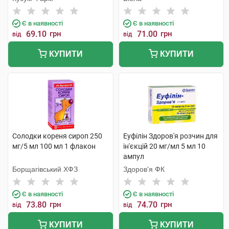
Є в наявності
Є в наявності
69.10
грн
71.00
грн
від
від
КУПИТИ
КУПИТИ
Солодки кореня сироп 250
Еуфілін Здоров'я розчин для
мг/5 мл 100 мл 1 флакон
ін'єкцій 20 мг/мл 5 мл 10
ампул
Борщагівський ХФЗ
Здоров'я ФК
Є в наявності
Є в наявності
73.80
грн
74.70
грн
від
від
КУПИТИ
КУПИТИ