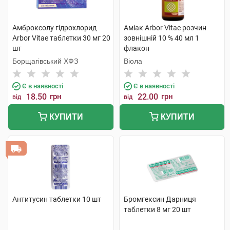
Амброксолу гідрохлорид
Аміак Arbor Vitae розчин
Arbor Vitae таблетки 30 мг 20
зовнішній 10 % 40 мл 1
шт
флакон
Борщагівський ХФЗ
Віола
Є в наявності
Є в наявності
18.50
грн
22.00
грн
від
від
КУПИТИ
КУПИТИ
Антитусин таблетки 10 шт
Бромгексин Дарниця
таблетки 8 мг 20 шт