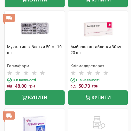
Мукалтин таблетки 50 мг 10
Амброксол таблетки 30 мг
шт
20 шт
Галичфарм
Київмедпрепарат
Є в наявності
Є в наявності
48.00
грн
50.70
грн
від
від
КУПИТИ
КУПИТИ