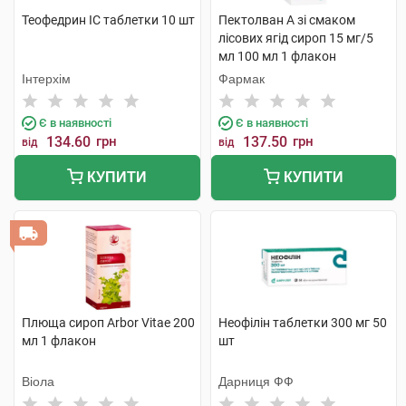
Теофедрин IC таблетки 10 шт
Пектолван А зі смаком
лісових ягід сироп 15 мг/5
мл 100 мл 1 флакон
Інтерхім
Фармак
Є в наявності
Є в наявності
134.60
грн
137.50
грн
від
від
КУПИТИ
КУПИТИ
Плюща сироп Arbor Vitae 200
Неофілін таблетки 300 мг 50
мл 1 флакон
шт
Віола
Дарниця ФФ