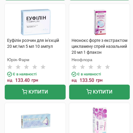
Еуфілін розчин для ін'єкцій
Неонокс форте з екстрактом
20 мг/мл 5 мл 10 ампул
цикламену спрей назальний
20 мл 1 флакон
Юрія-Фарм
Неофлора
Є в наявності
Є в наявності
133.40
грн
133.50
грн
від
від
КУПИТИ
КУПИТИ