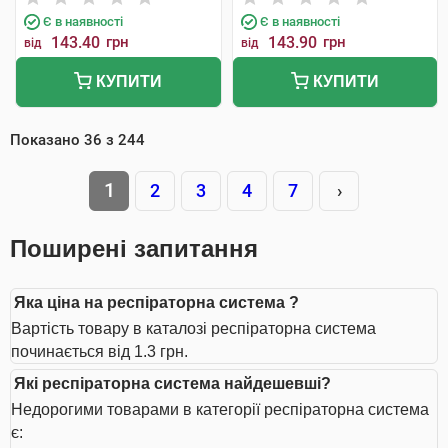
Є в наявності
Є в наявності
143.40
грн
143.90
грн
від
від
КУПИТИ
КУПИТИ
Показано
36
з
244
1
2
3
4
7
›
Поширені запитання
Яка ціна на респіраторна система ?
Вартість товару в каталозі респіраторна система
починається від 1.3 грн.
Які респіраторна система найдешевші?
Недорогими товарами в категорії респіраторна система
є: