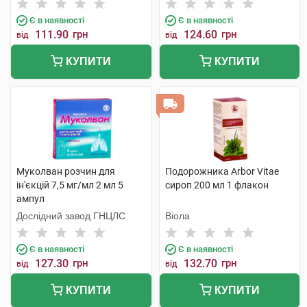
Є в наявності
Є в наявності
111.90
грн
124.60
грн
від
від
КУПИТИ
КУПИТИ
Муколван розчин для
Подорожника Arbor Vitae
ін'єкцій 7,5 мг/мл 2 мл 5
сироп 200 мл 1 флакон
ампул
Дослідний завод ГНЦЛС
Віола
Є в наявності
Є в наявності
127.30
грн
132.70
грн
від
від
КУПИТИ
КУПИТИ