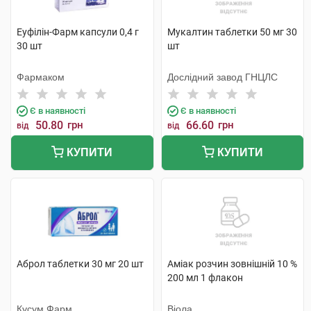
Еуфілін-Фарм капсули 0,4 г
Мукалтин таблетки 50 мг 30
30 шт
шт
Фармаком
Дослідний завод ГНЦЛС
Є в наявності
Є в наявності
50.80
грн
66.60
грн
від
від
КУПИТИ
КУПИТИ
Аброл таблетки 30 мг 20 шт
Аміак розчин зовнішній 10 %
200 мл 1 флакон
Кусум Фарм
Віола