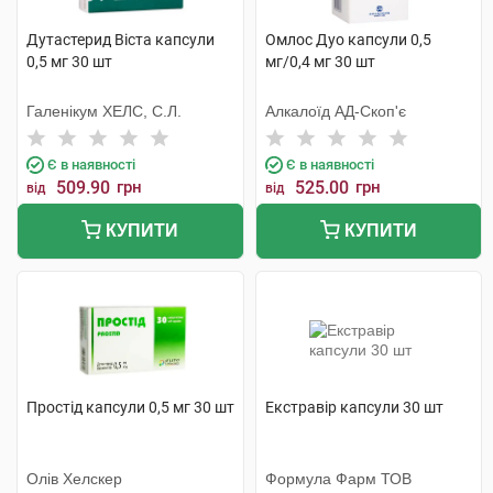
Дутастерид Віста капсули
Омлос Дуо капсули 0,5
0,5 мг 30 шт
мг/0,4 мг 30 шт
Галенікум ХЕЛС, С.Л.
Алкалоїд АД-Скоп'є
Є в наявності
Є в наявності
509.90
грн
525.00
грн
від
від
КУПИТИ
КУПИТИ
Простід капсули 0,5 мг 30 шт
Екстравір капсули 30 шт
Олів Хелскер
Формула Фарм ТОВ