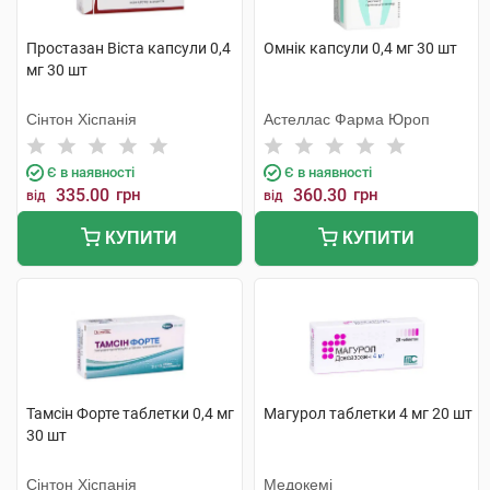
Простазан Віста капсули 0,4
Омнік капсули 0,4 мг 30 шт
мг 30 шт
Сінтон Хіспанія
Астеллас Фарма Юроп
Є в наявності
Є в наявності
335.00
грн
360.30
грн
від
від
КУПИТИ
КУПИТИ
Тамсін Форте таблетки 0,4 мг
Магурол таблетки 4 мг 20 шт
30 шт
Сінтон Хіспанія
Медокемі