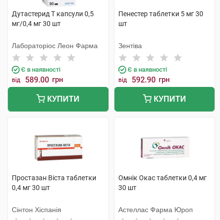
Дутастерид Т капсули 0,5
Пенестер таблетки 5 мг 30
мг/0,4 мг 30 шт
шт
Лабораторіос Леон Фарма
Зентіва
Є в наявності
Є в наявності
589.00
грн
592.90
грн
від
від
КУПИТИ
КУПИТИ
Простазан Віста таблетки
Омнік Окас таблетки 0,4 мг
0,4 мг 30 шт
30 шт
Сінтон Хіспанія
Астеллас Фарма Юроп