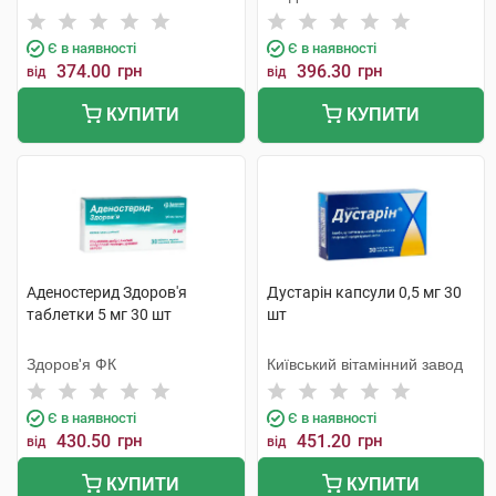
Є в наявності
Є в наявності
374.00
грн
396.30
грн
від
від
КУПИТИ
КУПИТИ
Аденостерид Здоров'я
Дустарін капсули 0,5 мг 30
таблетки 5 мг 30 шт
шт
Здоров'я ФК
Київський вітамінний завод
Є в наявності
Є в наявності
430.50
грн
451.20
грн
від
від
КУПИТИ
КУПИТИ