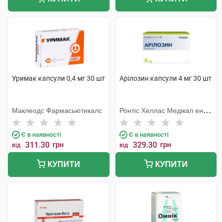
Уримак капсули 0,4 мг 30 шт
Арілозин капсули 4 мг 30 шт
Маклеодс Фармасьютикалс
Ронтіс Хеллас Медікал енд
Фармасьютікал Продактс
С.А.
Є в наявності
Є в наявності
311.30
грн
329.30
грн
від
від
КУПИТИ
КУПИТИ