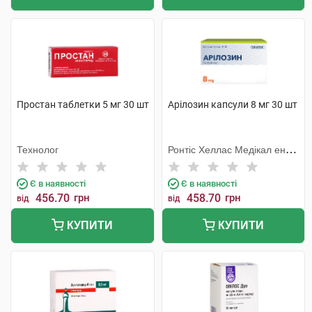
Простан таблетки 5 мг 30 шт
Арілозин капсули 8 мг 30 шт
Технолог
Ронтіс Хеллас Медікал енд
Фармасьютікал Продактс
С.А.
Є в наявності
Є в наявності
456.70
грн
458.70
грн
від
від
КУПИТИ
КУПИТИ