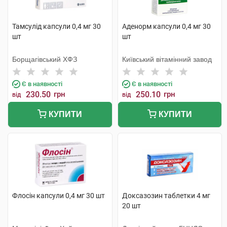
Тамсулід капсули 0,4 мг 30
Аденорм капсули 0,4 мг 30
шт
шт
Борщагівський ХФЗ
Київський вітамінний завод
Є в наявності
Є в наявності
230.50
грн
250.10
грн
від
від
КУПИТИ
КУПИТИ
Флосін капсули 0,4 мг 30 шт
Доксазозин таблетки 4 мг
20 шт