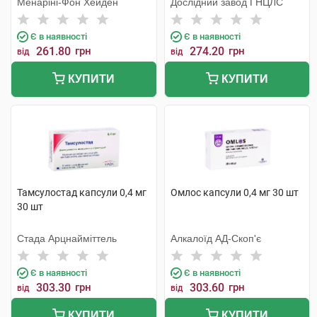
Менаріні-Фон Хейден
Дослідний завод ГНЦЛС
Є в наявності
Є в наявності
261.80
грн
274.20
грн
від
від
КУПИТИ
КУПИТИ
Тамсулостад капсули 0,4 мг
Омлос капсули 0,4 мг 30 шт
30 шт
Стада Арцнайміттель
Алкалоїд АД-Скоп'є
Є в наявності
Є в наявності
303.30
грн
303.60
грн
від
від
КУПИТИ
КУПИТИ