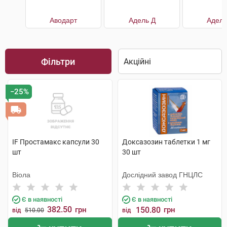
Аводарт
Адель Д
Адель
Фільтри
−25%
IF Простамакс капсули 30
Доксазозин таблетки 1 мг
шт
30 шт
Віола
Дослідний завод ГНЦЛС
Є в наявності
Є в наявності
382.50
грн
150.80
грн
від
510.00
від