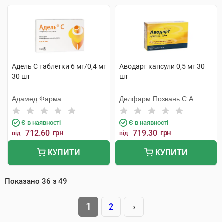
Адель С таблетки 6 мг/0,4 мг
Аводарт капсули 0,5 мг 30
30 шт
шт
Адамед Фарма
Делфарм Познань С.А.
Є в наявності
Є в наявності
712.60
грн
719.30
грн
від
від
КУПИТИ
КУПИТИ
Показано
36
з
49
1
2
›