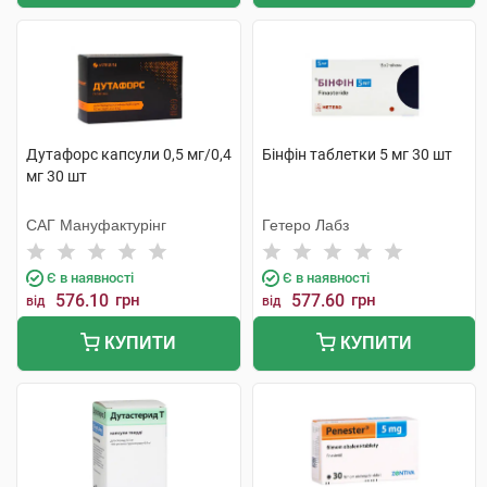
Дутафорс капсули 0,5 мг/0,4
Бінфін таблетки 5 мг 30 шт
мг 30 шт
САГ Мануфактурінг
Гетеро Лабз
Є в наявності
Є в наявності
576.10
грн
577.60
грн
від
від
КУПИТИ
КУПИТИ