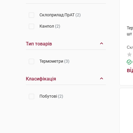
Склоприлад ПрАТ
(2)
Канпол
(2)
Те
шт
Тип товарів
Ск
Термометри
(3)
ві
Класифікація
Побутові
(2)