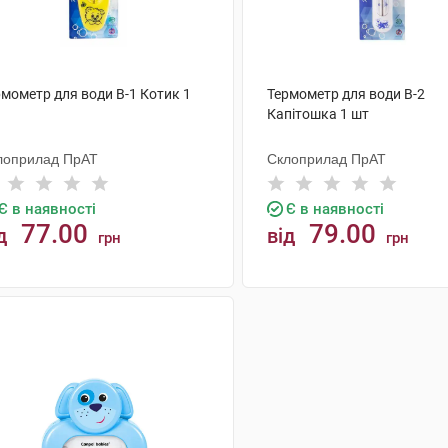
рмометр для води В-1 Котик 1
Термометр для води В-2
Капітошка 1 шт
лоприлад ПрАТ
Склоприлад ПрАТ
Є в наявності
Є в наявності
77.00
79.00
д
від
грн
грн
КУПИТИ
КУПИТИ