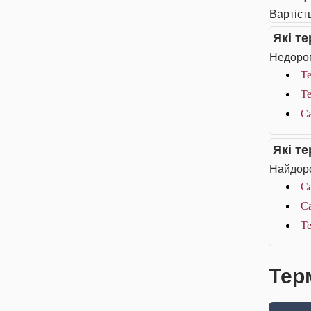
Вартіст
Які т
Недорог
Те
Т
Ca
Які т
Найдоро
Ca
Ca
Т
Тер