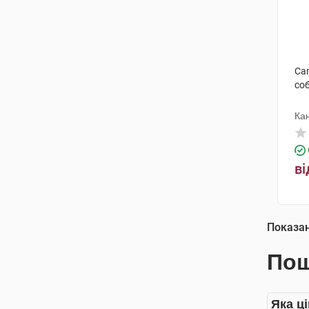
Ca
со
Ка
ві
Показа
Пош
Яка ц