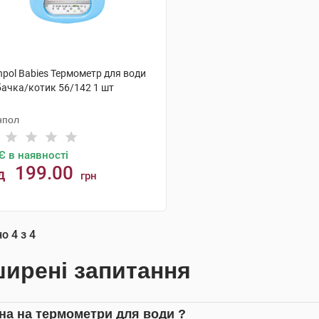
npol Babies Термометр для води
бачка/котик 56/142 1 шт
нпол
Є в наявності
199.00
д
грн
КУПИТИ
но
4
з
4
ирені запитання
іна на термометри для води ?