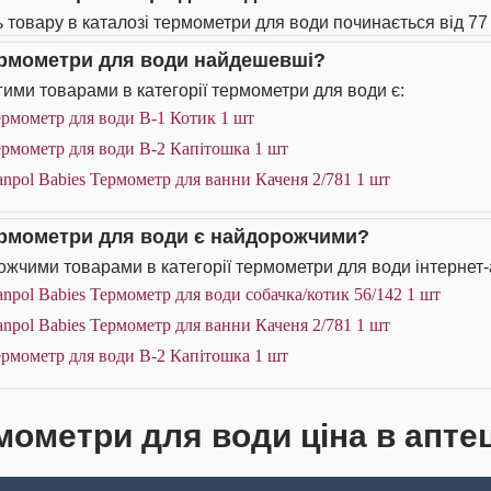
ь товару в каталозі термометри для води починається від 77 
ермометри для води найдешевші?
ими товарами в категорії термометри для води є:
рмометр для води В-1 Котик 1 шт
ермометр для води В-2 Капітошка 1 шт
npol Babies Термометр для ванни Каченя 2/781 1 шт
ермометри для води є найдорожчими?
жчими товарами в категорії термометри для води інтернет-
npol Babies Термометр для води собачка/котик 56/142 1 шт
npol Babies Термометр для ванни Каченя 2/781 1 шт
ермометр для води В-2 Капітошка 1 шт
мометри для води ціна в апте