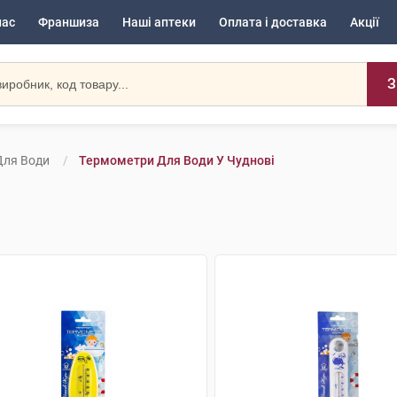
нас
Франшиза
Наші аптеки
Оплата і доставка
Акції
З
Для Води
Термометри Для Води У Чуднові