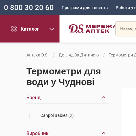
0 800 30 20 60
Програми для клієнтів
Робота у 
Каталог
Аптека D.S.
Догляд За Дитиною
Термометри 
Термометри для
води у Чуднові
Бренд
Canpol Babies
(2)
Виробник