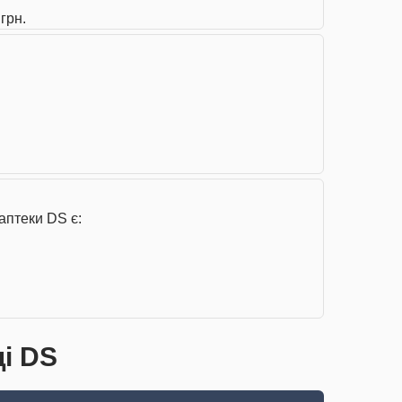
грн.
аптеки DS є:
ці DS