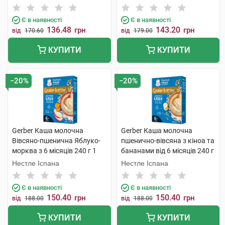
Є в наявності
Є в наявності
136.48
143.20
грн
грн
від
170.60
від
179.00
КУПИТИ
КУПИТИ
−20%
−20%
Gerber Каша молочна
Gerber Каша молочна
Вівсяно-пшенична Яблуко-
пшенично-вівсяна з кіноа та
морква з 6 місяців 240 г 1
бананами від 6 місяців 240 г
коробка
1 коробка
Нестле Іспана
Нестле Іспана
Є в наявності
Є в наявності
150.40
150.40
грн
грн
від
188.00
від
188.00
КУПИТИ
КУПИТИ