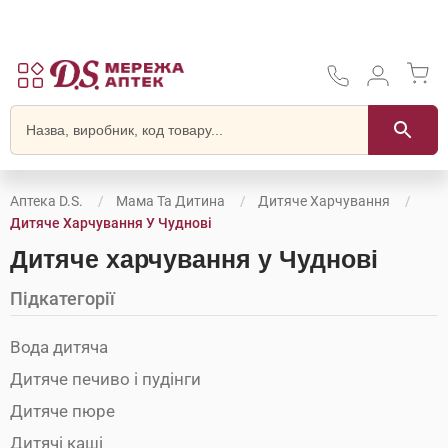
Аптека D.S.
Мама Та Дитина
Дитяче Харчування
Дитяче Харчування У Чуднові
Дитяче харчування у Чуднові
Підкатегорії
Вода дитяча
Дитяче печиво і пудінги
Дитяче пюре
Дитячі каші