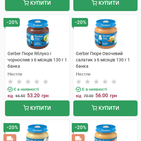
КУПИТИ
КУПИТИ
−20%
−20%
Gerber Пюре Яблуко і
Gerber Пюре Овочевий
чорнослив з 6 місяців 130 г 1
салатик з 6 місяців 130 г 1
банка
банка
Нестле
Нестле
Є в наявності
Є в наявності
53.20
56.00
грн
грн
від
66.50
від
70.00
КУПИТИ
КУПИТИ
−20%
−20%