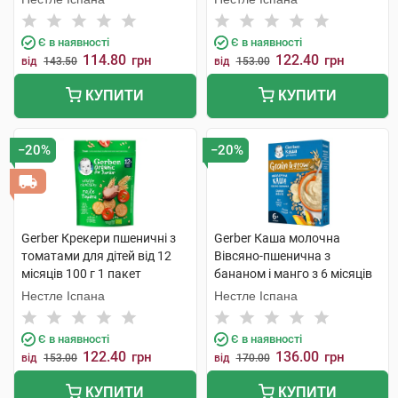
Є в наявності
Є в наявності
114.80
122.40
грн
грн
від
143.50
від
153.00
КУПИТИ
КУПИТИ
−20%
−20%
Gerber Крекери пшеничні з
Gerber Каша молочна
томатами для дітей від 12
Вівсяно-пшенична з
місяців 100 г 1 пакет
бананом і манго з 6 місяців
240 г 1 коробка
Нестле Іспана
Нестле Іспана
Є в наявності
Є в наявності
122.40
136.00
грн
грн
від
153.00
від
170.00
КУПИТИ
КУПИТИ