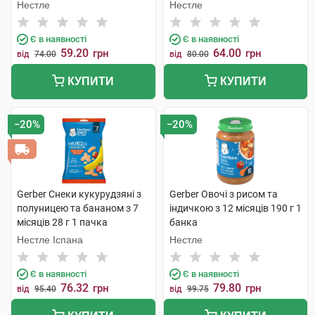
Нестле
Нестле
Є в наявності
Є в наявності
59.20
64.00
грн
грн
від
74.00
від
80.00
КУПИТИ
КУПИТИ
−20%
−20%
Gerber Снеки кукурудзяні з
Gerber Овочі з рисом та
полуницею та бананом з 7
індичкою з 12 місяців 190 г 1
місяців 28 г 1 пачка
банка
Нестле Іспана
Нестле
Є в наявності
Є в наявності
76.32
79.80
грн
грн
від
95.40
від
99.75