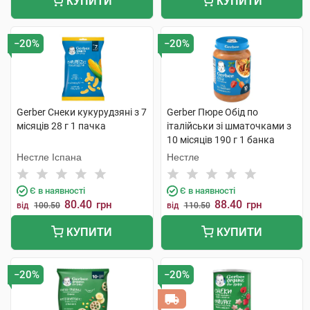
КУПИТИ
КУПИТИ
−20%
−20%
Gerber Снеки кукурудзяні з 7
Gerber Пюре Обід по
місяців 28 г 1 пачка
італійськи зі шматочками з
10 місяців 190 г 1 банка
Нестле Іспана
Нестле
Є в наявності
Є в наявності
80.40
88.40
грн
грн
від
100.50
від
110.50
КУПИТИ
КУПИТИ
−20%
−20%