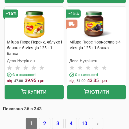
−15%
−15%
Milupa Пюре Персик, яблуко і
Milupa Пюре Чорнослив з 4
банан з 6 місяців 125 г 1
місяців 125 г 1 банка
банка
Дева Нутрішен
Дева Нутрішен
Є в наявності
Є в наявності
39.95
43.35
грн
грн
від
47.00
від
51.00
КУПИТИ
КУПИТИ
Показано
36
з
343
1
2
3
4
10
›