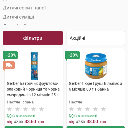
Дитячі соки і напої
Дитячі суміші
Дитячі чаї та відвари
Фільтри
−20%
−20%
Gerber Батончик фруктово-
Gerber Пюре Груші Вільямс з
злаковий Чорниця та чорна
6 місяців 80 г 1 банка
смородина з 12 місяців 25 г
Нестле Іспана
Нестле
Є в наявності
Є в наявності
33.60
38.00
грн
грн
від
42.00
від
47.50