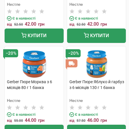
Нестле
Нестле
Є в наявності
Є в наявності
42.00
42.00
грн
грн
від
52.50
від
52.50
КУПИТИ
КУПИТИ
−20%
−20%
Gerber Пюре Морква з 6
Gerber Пюре Яблуко й гарбуз
місяців 80 г 1 банка
з 6 місяців 130 г 1 банка
Нестле
Нестле
Є в наявності
Є в наявності
44.00
46.00
грн
грн
від
55.00
від
57.50