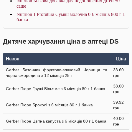
Nutrilon Білкова добавка для недоношених дітей 50
саше
Nutrilon 1 Profutura Суміш молочна 0-6 місяців 800 г 1
банка
Дитяче харчування ціна в аптеці DS
Назва
Ціна
Gerber Батончик фруктово-злаковий Чорниця та
33.60
чорна смородина з 12 місяців 25 г
грн
38.00
Gerber Пюре Груші Вільямс з 6 місяців 80 г 1 банка
грн
39.92
Gerber Пюре Броколі з 6 місяців 80 г 1 банка
грн
40.00
Gerber Пюре Цвітна капуста з 6 місяців 80 г 1 банка
грн