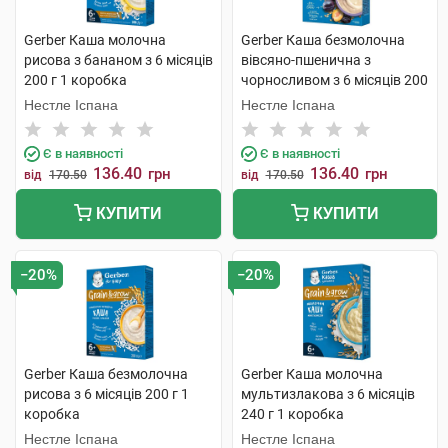
Gerber Каша молочна
Gerber Каша безмолочна
рисова з бананом з 6 місяців
вівсяно-пшенична з
200 г 1 коробка
чорносливом з 6 місяців 200
г 1 коробка
Нестле Іспана
Нестле Іспана
Є в наявності
Є в наявності
136.40
136.40
грн
грн
від
170.50
від
170.50
КУПИТИ
КУПИТИ
−20%
−20%
Gerber Каша безмолочна
Gerber Каша молочна
рисова з 6 місяців 200 г 1
мультизлакова з 6 місяців
коробка
240 г 1 коробка
Нестле Іспана
Нестле Іспана