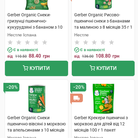
Gerber Organic Снеки-
Gerber Organic Рисово-
гризунці пшенично-
пшеничні снеки з бананами
кукурудзяні з бананом з 10
та малиною з 8 місяців 35 г 1
місяців 28 г 1 пачка
банка
Нестле Іспана
Нестле
Є в наявності
Є в наявності
88.40
108.80
грн
грн
від
110.50
від
136.00
КУПИТИ
КУПИТИ
−20%
−20%
Gerber Organic Снеки
Gerber Крекери пшеничні з
пшенично-вівсяні з морквою
морквою для дітей від 12
та апельсинами з 10 місяців
місяців 100 г 1 пакет
35 г 1 банка
Нестле Іспана
Нестле Іспана