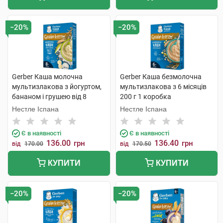
−20%
−20%
Gerber Каша молочна
Gerber Каша безмолочна
мультизлакова з йогуртом,
мультизлакова з 6 місяців
бананом і грушею від 8
200 г 1 коробка
місяців 240 г 1 коробка
Нестле Іспана
Нестле Іспана
Є в наявності
Є в наявності
136.00
136.40
грн
грн
від
170.00
від
170.50
КУПИТИ
КУПИТИ
−20%
−20%