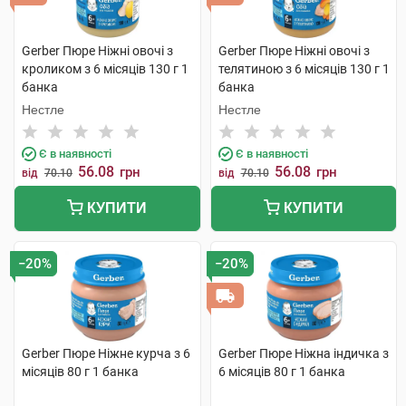
Gerber Пюре Ніжні овочі з
Gerber Пюре Ніжні овочі з
кроликом з 6 місяців 130 г 1
телятиною з 6 місяців 130 г 1
банка
банка
Нестле
Нестле
Є в наявності
Є в наявності
56.08
56.08
грн
грн
від
70.10
від
70.10
КУПИТИ
КУПИТИ
−20%
−20%
Gerber Пюре Ніжне курча з 6
Gerber Пюре Ніжна індичка з
місяців 80 г 1 банка
6 місяців 80 г 1 банка