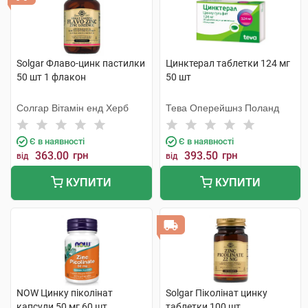
Solgar Флаво-цинк пастилки
Цинктерал таблетки 124 мг
50 шт 1 флакон
50 шт
Солгар Вітамін енд Херб
Тева Оперейшнз Поланд
Є в наявності
Є в наявності
363.00
грн
393.50
грн
від
від
КУПИТИ
КУПИТИ
NOW Цинку піколінат
Solgar Піколінат цинку
капсули 50 мг 60 шт
таблетки 100 шт