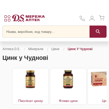
Аптека D.S.
Мінерали
Цинк
Цинк У Чуднові
Цинк у Чуднові
Піколінат цинку
Флаво-цинк
Цин