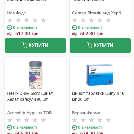
Нов Фудс
Солгар Вітамін енд Херб
Є в наявності
Є в наявності
517.00
грн
602.30
грн
від
від
КУПИТИ
КУПИТИ
Healix Цинк Бісгліцинат
Цинкіт таблетки шипучі 10
Хелат капсули 90 шт
мг 20 шт
Актілайф Нутрішн ТОВ
Верваг Фарма
Є в наявності
Є в наявності
605.00
грн
678.00
грн
від
від