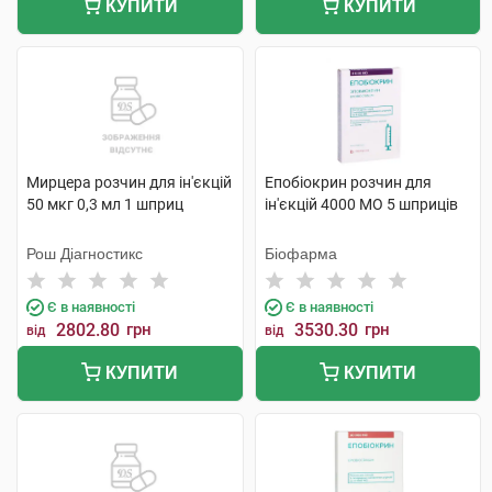
КУПИТИ
КУПИТИ
Мирцера розчин для ін'єкцій
Епобіокрин розчин для
50 мкг 0,3 мл 1 шприц
ін'єкцій 4000 МО 5 шприців
Рош Діагностикс
Біофарма
Є в наявності
Є в наявності
2802.80
грн
3530.30
грн
від
від
КУПИТИ
КУПИТИ