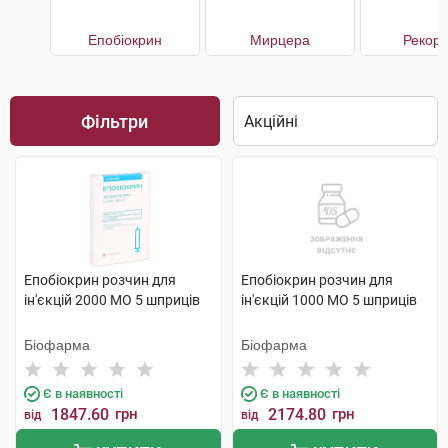
Епобіокрин
Мирцера
Рекор
Фільтри
Епобіокрин розчин для
Епобіокрин розчин для
ін'єкцій 2000 МО 5 шприців
ін'єкцій 1000 МО 5 шприців
Біофарма
Біофарма
Є в наявності
Є в наявності
1847.60
грн
2174.80
грн
від
від