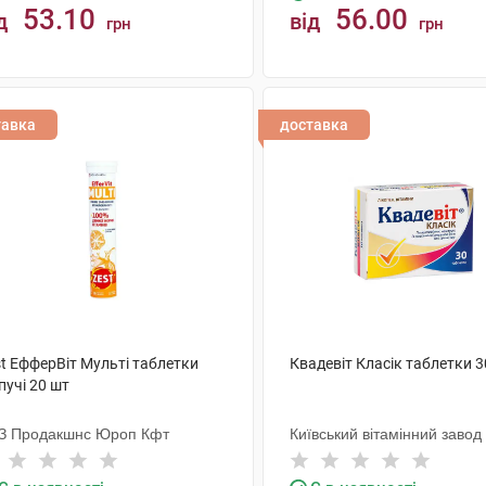
53.10
56.00
д
від
грн
грн
КУПИТИ
КУПИТИ
тавка
доставка
st ЕфферВіт Мульті таблетки
Квадевіт Класік таблетки 3
пучі 20 шт
З Продакшнс Юроп Кфт
Київський вітамінний завод