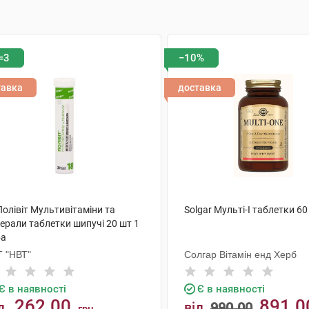
=3
−10%
тавка
доставка
Полівіт Мультивітаміни та
Solgar Мульті-I таблетки 60
ерали таблетки шипучі 20 шт 1
ба
Т "НВТ"
Солгар Вітамін енд Херб
Є в наявності
Є в наявності
262.00
891.0
д
від
990.00