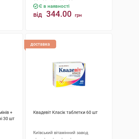
Є в наявності
344.00
від
грн
КУПИТИ
доставка
інів +
Квадевіт Класік таблетки 60 шт
і 30 шт
Київський вітамінний завод