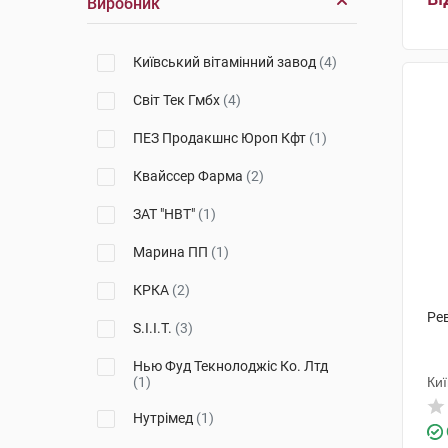
Виробник
Київський вітамінний завод
(4)
Світ Тек Гмбх
(4)
ПЕЗ Продакшнс Юроп Кфт
(1)
Квайссер Фарма
(2)
ЗАТ "НВТ"
(1)
Марина ПП
(1)
КРКА
(2)
Ре
S.I.I.T.
(3)
Нью Фуд Текнолоджіс Ко. Лтд
(1)
Киї
Нутрімед
(1)