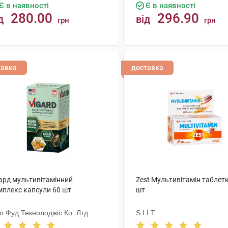
Є в наявності
Є в наявності
280.00
296.90
д
від
грн
грн
КУПИТИ
КУПИТИ
тавка
доставка
гард мультивітамінний
Zest Мультивітамін таблет
мплекс капсули 60 шт
шт
ю Фуд Текнолоджіс Ко. Лтд
S.I.I.T.