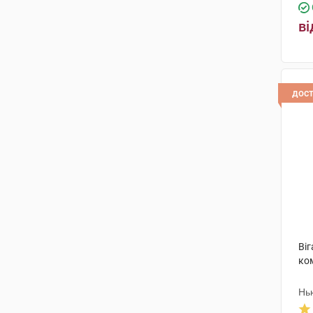
ві
дос
Ві
ко
Нь