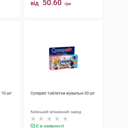
50.60
від
грн
КУПИТИ
 10 шт
Супервіт таблетки жувальні 30 шт
Київський вітамінний завод
Є в наявності