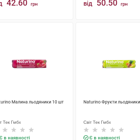
42.60
50.50
д
від
грн
грн
КУПИТИ
КУПИТИ
turino Малина льодяники 10 шт
Naturino Фрукти льодяники
т Тек Гмбх
Світ Тек Гмбх
Є в наявності
Є в наявності