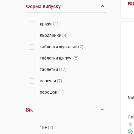
ві
Е.І.П.І.
(1)
Форма випуску
Юва Санте Інтернешинал
(1)
драже
(1)
Ігл Нутрішиналс
(2)
льодяники
(4)
Мега Лайфсайенсіз
(1)
таблетки жувальні
(2)
Вітаміни
(2)
таблетки шипучі
(5)
Нов Фудс
(1)
таблетки
(17)
Актілайф Нутрішн ТОВ
(1)
капсули
(7)
Свісс Капс
(1)
порошок
(1)
Новатор Фарма
(1)
Na
Солгар Вітамін енд Херб
(4)
Вік
Іннофарма
(1)
Сві
Дельфарм Гайард
18+
(2)
(1)