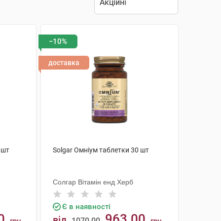
−10%
доставка
 шт
Solgar Омніум таблетки 30 шт
Солгар Вітамін енд Херб
Є в наявності
0
963.00
від
1070.00