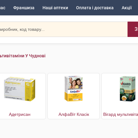
нас
Франшиза
Наші аптеки
Оплата і доставка
Акції
З
ьтивітаміни У Чуднові
Адетрисан
АлфаВіт Класік