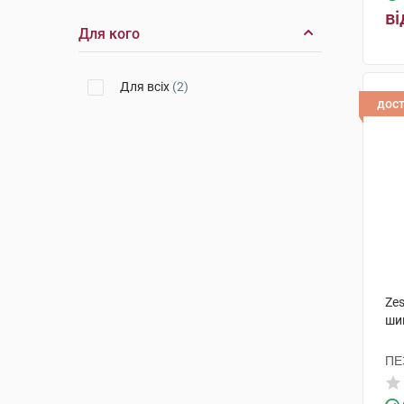
ві
Для кого
Для всіх
(2)
дос
Ze
ши
ПЕ