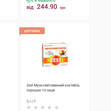
Є в наявності
244.90
від
грн
КУПИТИ
доставка
Zest Мультивітамінний коктейль
порошок 14 саше
S.I.I.T.