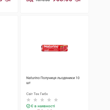
грн
грн
КУПИТИ
Naturino Полуниця льодяники 10
шт
Світ Тек Гмбх
Є в наявності