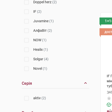
Doppel herz
(2)
IF
(2)
1+1
Juvamine
(1)
АлфаВіт
(2)
дос
NOW
(1)
Healix
(1)
Solgar
(4)
Novel
(1)
IF 
мін
Серія
ту
ЗА
aktiv
(2)
ві