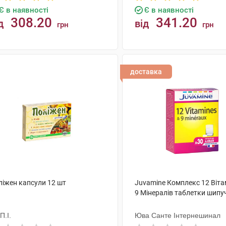
Є в наявності
Є в наявності
308.20
341.20
д
від
грн
грн
КУПИТИ
КУПИТИ
доставка
ліжен капсули 12 шт
Juvamine Комплекс 12 Вітам
9 Мінералів таблетки шипуч
.П.І.
Юва Санте Інтернешинал