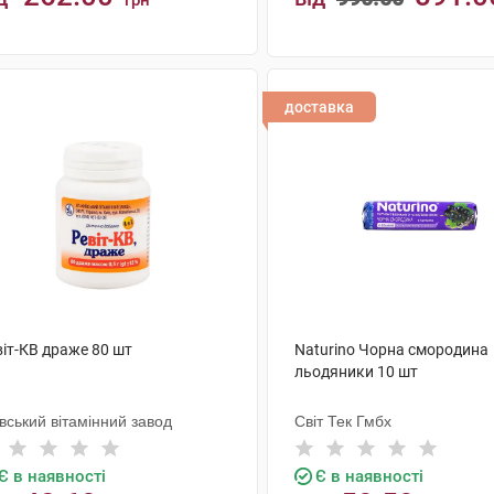
грн
КУПИТИ
КУПИТИ
доставка
віт-КВ драже 80 шт
Naturino Чорна смородина
льодяники 10 шт
вський вітамінний завод
Світ Тек Гмбх
Є в наявності
Є в наявності