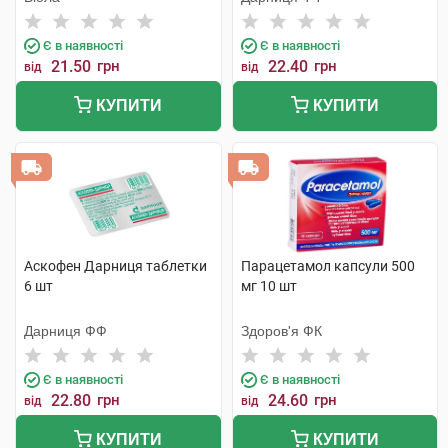
Є в наявності
Є в наявності
21.50
грн
22.40
грн
від
від
КУПИТИ
КУПИТИ
Аскофен Дарниця таблетки
Парацетамол капсули 500
6 шт
мг 10 шт
Дарниця ФФ
Здоров'я ФК
Є в наявності
Є в наявності
22.80
грн
24.60
грн
від
від
КУПИТИ
КУПИТИ