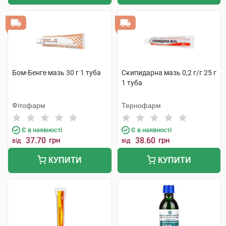
Бом-Бенге мазь 30 г 1 туба
Скипидарна мазь 0,2 г/г 25 г
1 туба
Фітофарм
Тернофарм
Є в наявності
Є в наявності
37.70
грн
38.60
грн
від
від
КУПИТИ
КУПИТИ