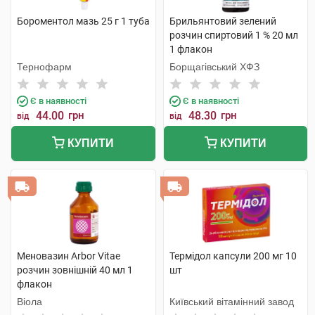
Бороментол мазь 25 г 1 туба
Брильянтовий зелений
розчин спиртовий 1 % 20 мл
1 флакон
Тернофарм
Борщагівський ХФЗ
Є в наявності
Є в наявності
44.00
грн
48.30
грн
від
від
КУПИТИ
КУПИТИ
Меновазин Arbor Vitae
Термідол капсули 200 мг 10
розчин зовнішній 40 мл 1
шт
флакон
Віола
Київський вітамінний завод