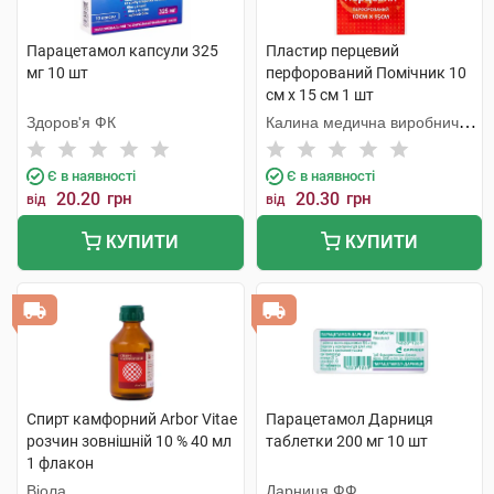
Парацетамол капсули 325
Пластир перцевий
мг 10 шт
перфорований Помічник 10
см х 15 см 1 шт
Здоров'я ФК
Калина медична виробнича
компанія
Є в наявності
Є в наявності
20.20
грн
20.30
грн
від
від
КУПИТИ
КУПИТИ
Спирт камфорний Arbor Vitae
Парацетамол Дарниця
розчин зовнішній 10 % 40 мл
таблетки 200 мг 10 шт
1 флакон
Віола
Дарниця ФФ