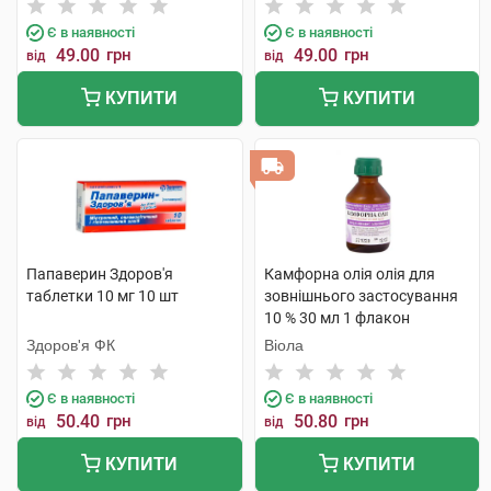
Є в наявності
Є в наявності
49.00
грн
49.00
грн
від
від
КУПИТИ
КУПИТИ
Папаверин Здоров'я
Камфорна олія олія для
таблетки 10 мг 10 шт
зовнішнього застосування
10 % 30 мл 1 флакон
Здоров'я ФК
Віола
Є в наявності
Є в наявності
50.40
грн
50.80
грн
від
від
КУПИТИ
КУПИТИ