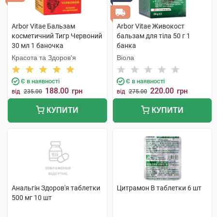
Arbor Vitae Бальзам
Arbor Vitae Живокост
косметичний Тигр Червоний
бальзам для тіла 50 г 1
30 мл 1 баночка
банка
Красота та Здоров'я
Віола
Є в наявності
Є в наявності
188.00
220.00
грн
грн
від
235.00
від
275.00
КУПИТИ
КУПИТИ
Анальгін Здоров'я таблетки
Цитрамон В таблетки 6 шт
500 мг 10 шт