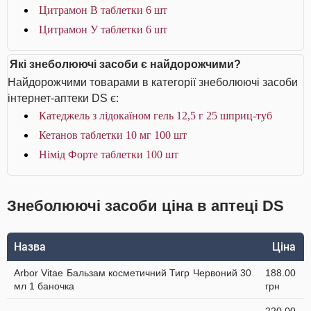
Цитрамон В таблетки 6 шт
Цитрамон У таблетки 6 шт
Які знеболюючі засоби є найдорожчими?
Найдорожчими товарами в категорії знеболюючі засоби
інтернет-аптеки DS є:
Катеджель з лідокаїном гель 12,5 г 25 шприц-туб
Кетанов таблетки 10 мг 100 шт
Німід Форте таблетки 100 шт
Знеболюючі засоби ціна в аптеці DS
Назва
Ціна
Arbor Vitae Бальзам косметичний Тигр Червоний 30
188.00
мл 1 баночка
грн