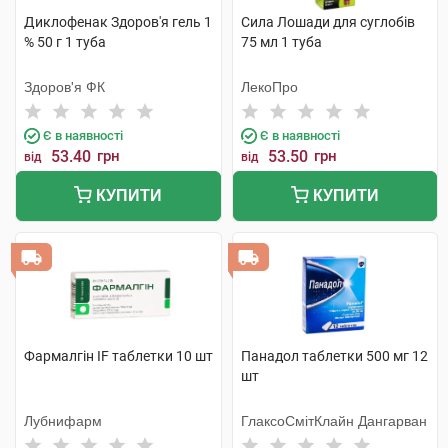
Диклофенак Здоров'я гель 1
Сила Лошади для суглобів
% 50 г 1 туба
75 мл 1 туба
Здоров'я ФК
ЛекоПро
Є в наявності
Є в наявності
53.40
грн
53.50
грн
від
від
КУПИТИ
КУПИТИ
Фармалгін IF таблетки 10 шт
Панадол таблетки 500 мг 12
шт
Лубнифарм
ГлаксоСмітКлайн Дангарван