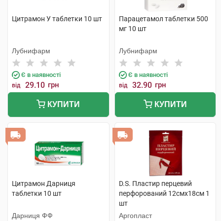
Цитрамон У таблетки 10 шт
Парацетамол таблетки 500
мг 10 шт
Лубнифарм
Лубнифарм
Є в наявності
Є в наявності
29.10
грн
32.90
грн
від
від
КУПИТИ
КУПИТИ
Цитрамон Дарниця
D.S. Пластир перцевий
таблетки 10 шт
перфорований 12смх18см 1
шт
Дарниця ФФ
Аргопласт