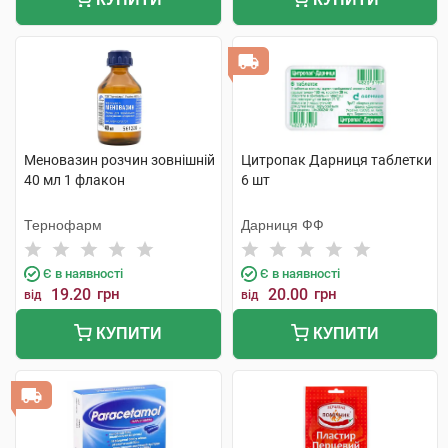
Меновазин розчин зовнішній
Цитропак Дарниця таблетки
40 мл 1 флакон
6 шт
Тернофарм
Дарниця ФФ
Є в наявності
Є в наявності
19.20
грн
20.00
грн
від
від
КУПИТИ
КУПИТИ