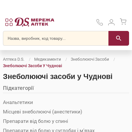
Аптека D.S.
Медикаменти
Знеболюючі Засоби
Знеболюючі Засоби У Чуднові
Знеболюючі засоби у Чуднові
Підкатегорії
Анальгетики
Місцеві знеболюючі (анестетики)
Препарати від болю у спині
Препарати від болю у суглобах і м'язах