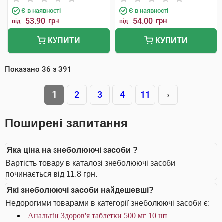
Є в наявності
Є в наявності
53.90
грн
54.00
грн
від
від
КУПИТИ
КУПИТИ
Показано
36
з
391
1
2
3
4
11
›
Поширені запитання
Яка ціна на знеболюючі засоби ?
Вартість товару в каталозі знеболюючі засоби
починається від 11.8 грн.
Які знеболюючі засоби найдешевші?
Недорогими товарами в категорії знеболюючі засоби є:
Анальгін Здоров'я таблетки 500 мг 10 шт