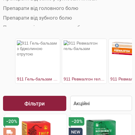
Препарати від головного болю
Препарати від зубного болю
Препарати від ментруального болю
Препарати від мігрені
Протиспазматичні препарати
911 Гель-бальзам з бджолиною отрутою
911 Ревмалгон гель-бальзам
Фільтри
−20%
−20%
NEW