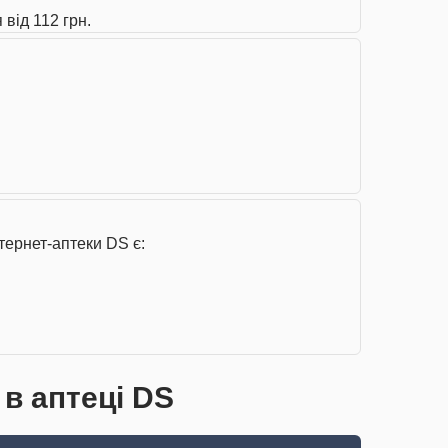
 від 112 грн.
тернет-аптеки DS є:
 в аптеці DS