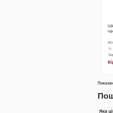
Gil
одн
Жі
Не
ві
Показа
Пош
Яка ці