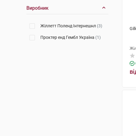
Виробник
Жіллетт Поленд Інтернешнл
(3)
Gil
Проктер енд Гембл Україна
(1)
Жі
ві