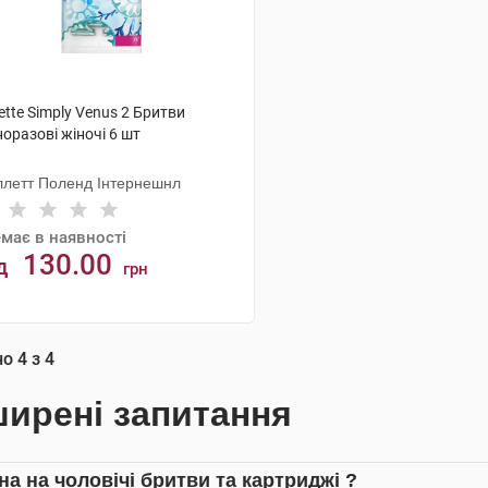
lette Simply Venus 2 Бритви
оразові жіночі 6 шт
ллетт Поленд Інтернешнл
має в наявності
130.00
д
грн
АНАЛОГИ
но
4
з
4
ирені запитання
на на чоловічі бритви та картриджі ?