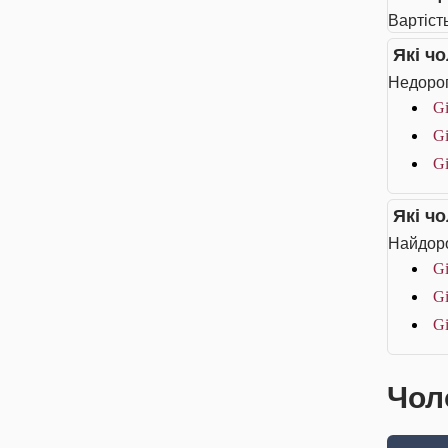
Вартість
Які ч
Недорог
Gi
Gi
Gi
Які ч
Найдоро
Gi
Gi
Gi
Чоло