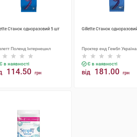
lette Станок одноразовий 5 шт
Gillette Станок одноразови
ллетт Поленд Інтернешнл
Проктер енд Гембл Україна
Є в наявності
Є в наявності
114.50
181.00
д
від
грн
грн
КУПИТИ
КУПИТИ