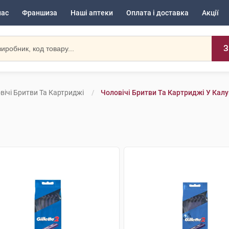
нас
Франшиза
Наші аптеки
Оплата і доставка
Акції
З
вічі Бритви Та Картриджі
Чоловічі Бритви Та Картриджі У Калу