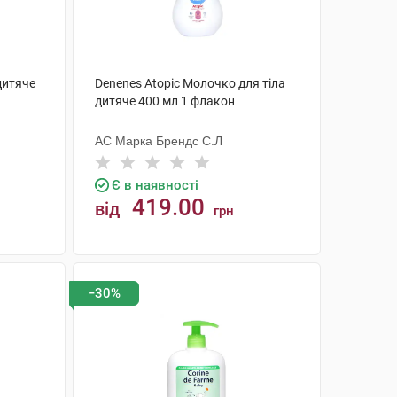
дитяче
Denenes Atopic Молочко для тіла
дитяче 400 мл 1 флакон
АС Марка Брендс С.Л
Є в наявності
419.00
від
грн
КУПИТИ
−30%