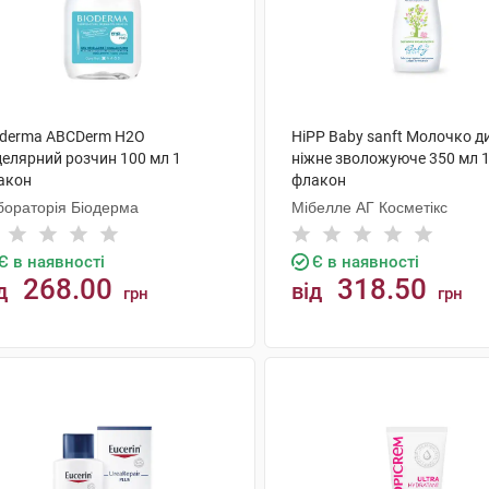
oderma ABCDerm Н2О
HiPP Baby sanft Молочко д
целярний розчин 100 мл 1
ніжне зволожуюче 350 мл 
акон
флакон
бораторія Біодерма
Мібелле АГ Косметікс
Є в наявності
Є в наявності
268.00
318.50
д
від
грн
грн
КУПИТИ
КУПИТИ