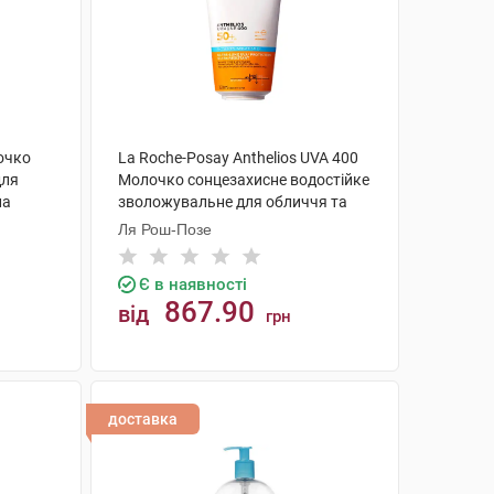
лочко
La Roche-Posay Anthelios UVA 400
для
Молочко сонцезахисне водостійке
ла
зволожувальне для обличчя та
мл 1
тіла SPF50 + 150 мл 1 флакон
Ля Рош-Позе
Є в наявності
867.90
від
грн
КУПИТИ
доставка