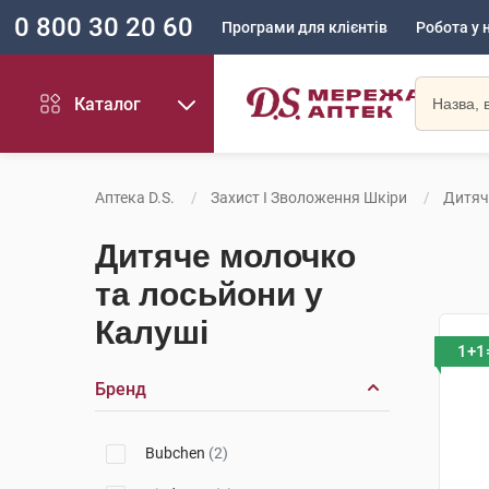
0 800 30 20 60
Програми для клієнтів
Робота у 
Каталог
Аптека D.S.
Захист І Зволоження Шкіри
Дитяч
Дитяче молочко
та лосьйони у
Калуші
1+1
Бренд
Bubchen
(2)