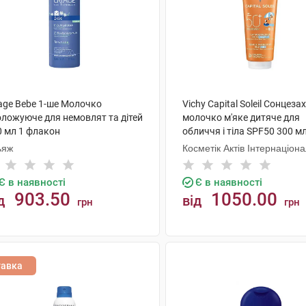
iage Bebe 1-ше Молочко
Vichy Capital Soleil Сонцеза
оложуюче для немовлят та дітей
молочко м'яке дитяче для
0 мл 1 флакон
обличчя і тіла SPF50 300 мл
ьяж
Косметік Актів Інтернаціон
Є в наявності
Є в наявності
903.50
1050.00
д
від
грн
грн
КУПИТИ
КУПИТИ
тавка