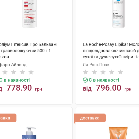
оліум Інтенсив Про Бальзам
La Roche-Posay Lipikar Мо
ьтразволожуючий 500 г 1
ліпідовідновлюючий засіб 
акон
сухої та дуже сухої шкіри ті
немовлят та дорослих 400 
фаро Айленд
Ля Рош-Позе
флакон
Є в наявності
Є в наявності
778.90
796.00
д
від
грн
грн
КУПИТИ
КУПИТИ
тавка
доставка