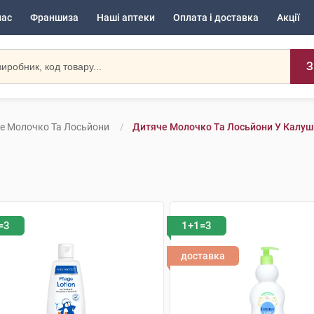
нас
Франшиза
Наші аптеки
Оплата і доставка
Акції
З
е Молочко Та Лосьйони
Дитяче Молочко Та Лосьйони У Калуш
=3
1+1=3
доставка