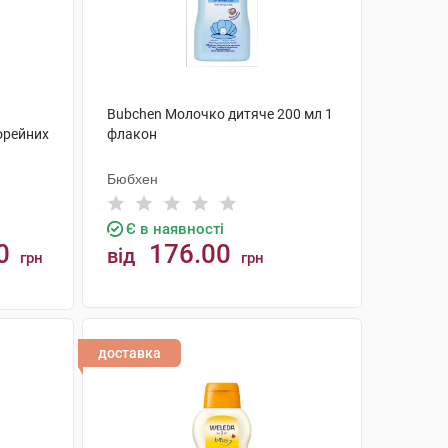
Bubchen Молочко дитяче 200 мл 1
орейних
флакон
Бюбхен
Є в наявності
0
176.00
від
грн
грн
КУПИТИ
доставка