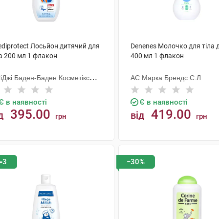
ediprotect Лосьйон дитячий для
Denenes Молочко для тіла 
а 200 мл 1 флакон
400 мл 1 флакон
СіДжі Баден-Баден Косметікс
АС Марка Брендс С.Л
уп Гмбх
Є в наявності
Є в наявності
395.00
419.00
д
від
грн
грн
КУПИТИ
КУПИТИ
=3
−30%