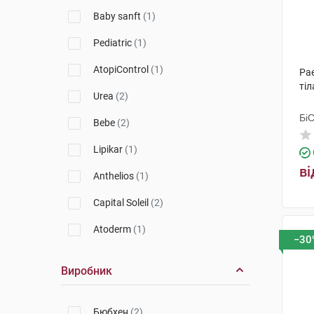
La Roche-Posay
(2)
Baby sanft
(1)
Vichy
(2)
Pediatric
(1)
AtopiControl
(1)
Pa
тіл
Urea
(2)
Бі
Bebe
(2)
Гр
Lipikar
(1)
ві
Anthelios
(1)
Capital Soleil
(2)
Atoderm
(1)
−30
Виробник
Бюбхен
(2)