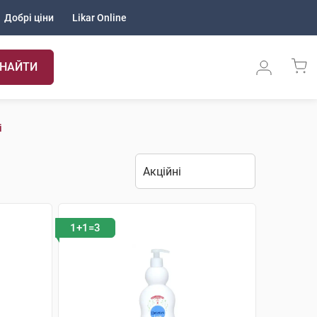
Добрі ціни
Likar Online
НАЙТИ
і
1+1=3