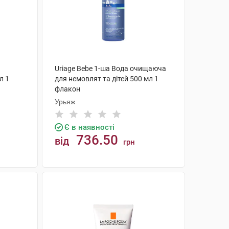
Uriage Bebe 1-ша Вода очищаюча
л 1
для немовлят та дітей 500 мл 1
флакон
Урьяж
Є в наявності
736.50
від
грн
КУПИТИ