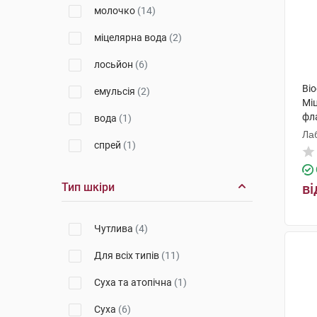
молочко
(14)
Чефаро Айленд
(1)
міцелярна вода
(2)
Ля Рош-Позе
(2)
лосьйон
(6)
Косметік Актів Інтернаціональ
(2)
Bi
емульсія
(2)
Мі
фл
вода
(1)
Ла
спрей
(1)
Тип шкіри
ві
Чутлива
(4)
Для всіх типів
(11)
Суха та атопічна
(1)
Суха
(6)