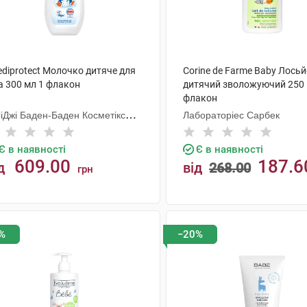
ediprotect Молочко дитяче для
Corine de Farme Baby Лось
а 300 мл 1 флакон
дитячий зволожуючий 250 
флакон
СіДжі Баден-Баден Косметікс
Лабораторіес Сарбек
уп Гмбх
Є в наявності
Є в наявності
609.00
187.6
д
від
268.00
грн
КУПИТИ
КУПИТИ
%
−20%