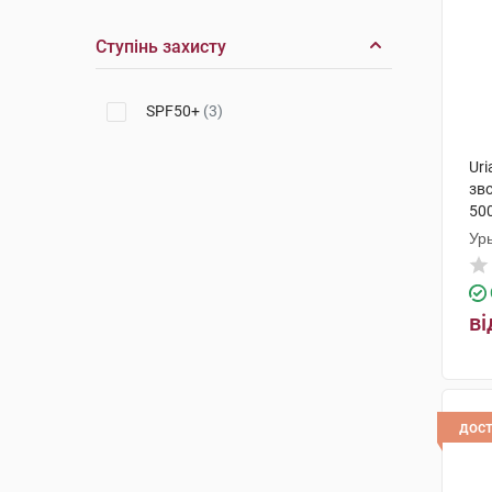
Ступінь захисту
SPF50+
(3)
Ur
зв
50
Ур
ві
дос