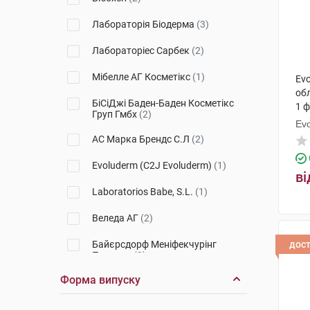
Лабораторія Біодерма
(3)
Лабораторіес Сарбек
(2)
Мібелле АГ Косметікс
(1)
Evo
об
БіСіДжі Баден-Баден Косметікс
1 
Груп Гмбх
(2)
Ev
АС Марка Брендс С.Л
(2)
Evoluderm (C2J Evoluderm)
(1)
ві
Laboratorios Babe, S.L.
(1)
Веледа АГ
(2)
Байєрсдорф Меніфекчурінг
дос
Познань
(3)
Форма випуску
Лабораторія Ніжі
(1)
Урьяж
(2)