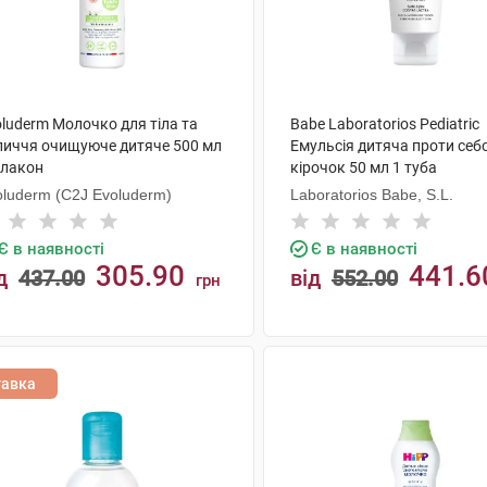
luderm Молочко для тіла та
Babe Laboratorios Pediatric
личчя очищуюче дитяче 500 мл
Емульсія дитяча проти себ
флакон
кірочок 50 мл 1 туба
oluderm (C2J Evoluderm)
Laboratorios Babe, S.L.
Є в наявності
Є в наявності
305.90
441.6
д
437.00
від
552.00
грн
КУПИТИ
КУПИТИ
тавка