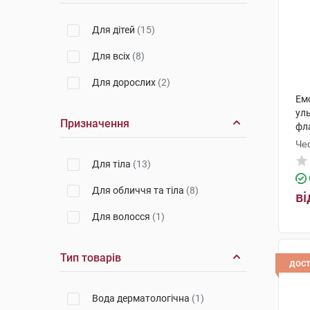
Для дітей
(15)
Для всіх
(8)
Для дорослих
(2)
Ем
ул
Призначення
фл
Че
Для тіла
(13)
Для обличчя та тіла
(8)
ві
Для волосся
(1)
Тип товарів
дос
Вода дерматологічна
(1)