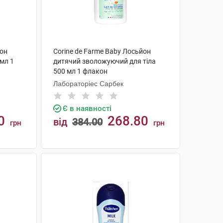
йон
Corine de Farme Baby Лосьйон
мл 1
дитячий зволожуючий для тіла
500 мл 1 флакон
Лабораторіес Сарбек
Є в наявності
0
268.80
від
384.00
грн
грн
КУПИТИ