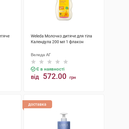
итяче
Weleda Молочко дитяче для тіла
1
Календула 200 мл 1 флакон
Веледа АГ
Є в наявності
572.00
від
грн
КУПИТИ
доставка