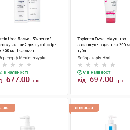
erin Urea Лосьон 5% легкий
Topicrem Емульсія ультра
оложувальний для сухої шкіри
зволожуюча для тіла 200 м
а 250 мл 1 флакон
туба
йєрсдорф Меніфекчурінг
Лабораторія Ніжі
знань
Є в наявності
Є в наявності
677.00
697.00
д
від
грн
грн
КУПИТИ
КУПИТИ
тавка
доставка