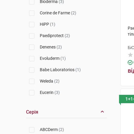
Bioderma
(3)
Corine de Farme
(2)
HiPP
(1)
Pa
тіл
Paediprotect
(2)
Denenes
(2)
Бі
Гр
Evoluderm
(1)
ві
Babe Laboratorios
(1)
Weleda
(2)
Eucerin
(3)
1+1
Topicrem
(1)
Серія
Uriage
(2)
Emolium
(1)
ABCDerm
(2)