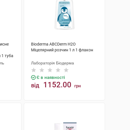
хисне
Bioderma ABCDerm Н2О
Міцелярний розчин 1 л 1 флакон
 1 туба
аль
Лабораторія Біодерма
Є в наявності
1152.00
від
грн
КУПИТИ