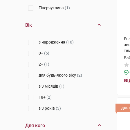
Гіперчутлива
(1)
Вік
Euc
з народження
(10)
зв
тіл
0+
(5)
Ба
По
2+
(1)
для будь-якого віку
(2)
ві
з 3 місяців
(1)
18+
(2)
дос
з 3 років
(3)
Для кого