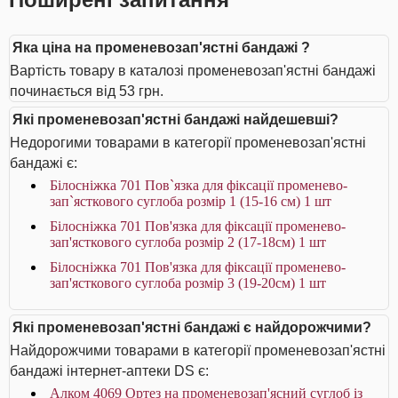
Яка ціна на променевозап'ястні бандажі ?
Вартість товару в каталозі променевозап'ястні бандажі
починається від 53 грн.
Які променевозап'ястні бандажі найдешевші?
Недорогими товарами в категорії променевозап'ястні
бандажі є:
Білосніжка 701 Пов`язка для фіксації променево-
зап`ясткового суглоба розмір 1 (15-16 см) 1 шт
Білосніжка 701 Пов'язка для фіксації променево-
зап'ясткового суглоба розмір 2 (17-18см) 1 шт
Білосніжка 701 Пов'язка для фіксації променево-
зап'ясткового суглоба розмір 3 (19-20см) 1 шт
Які променевозап'ястні бандажі є найдорожчими?
Найдорожчими товарами в категорії променевозап'ястні
бандажі інтернет-аптеки DS є:
Алком 4069 Ортез на променевозап'ясний суглоб із