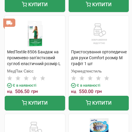
КУПИТИ
КУПИТИ
MedTextile 8506 Бандаж на
Пристосування ортопедичне
променево-зап'ястковий
для руки Comfort розмір M
суглоб еластичний розмір L
графіт 1 шт
1 шт
МедПак Свісс
Укрмедтекстиль
Є в наявності
Є в наявності
506.50
грн
550.00
грн
від
від
КУПИТИ
КУПИТИ