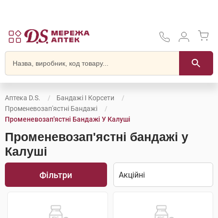
Аптека D.S.
Бандажі І Корсети
Променевозап'ястні Бандажі
Променевозап'ястні Бандажі У Калуші
Променевозап'ястні бандажі у
Калуші
Фільтри