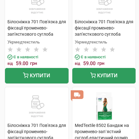
Білосніжка 701 Пов'язка для
Білосніжка 701 Пов'язка для
фіксації променево-
фіксації променево-
зап'ясткового суглоба
зап'ясткового суглоба
розмір 2 (17-18см) 1 шт
розмір 3 (19-20см) 1 шт
Укрмедтекстиль
Укрмедтекстиль
Є в наявності
Є в наявності
59.00
грн
59.00
грн
від
від
КУПИТИ
КУПИТИ
Білосніжка 701 Пов'язка для
MedTextile 8502 Бандаж на
фіксації променево-
променево-зап`ястний
зап'ясткового суглоба
суглоб еластичний розмір