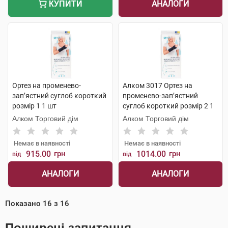
АНАЛОГИ
КУПИТИ
Ортез на променево-
Алком 3017 Ортез на
зап’ястний суглоб короткий
променево-зап’ястний
розмір 1 1 шт
суглоб короткий розмір 2 1
шт
Алком Торговий дім
Алком Торговий дім
Немає в наявності
Немає в наявності
915.00
грн
1014.00
грн
від
від
АНАЛОГИ
АНАЛОГИ
Показано
16
з
16
Поширені запитання