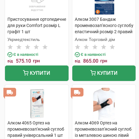
Пристосування ортопедичне
Алком 3007 Бандаж
для руки Comfort розмір L
променвозап'ясного суглобу
графіт 1 шт
еластичний розмір 2 правий
1 шт
Укрмедтекстиль
Алком Торговий дім
Є в наявності
Є в наявності
575.10
грн
865.00
грн
від
від
КУПИТИ
КУПИТИ
Алком 4065 Ортез на
Алком 4069 Ортез на
променевозап'ясний суглоб
променевозап'ясний суглоб
правий універсальний 1 шт
із металевою шиною лівий