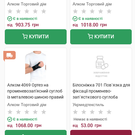
універсальний 1 шт
Алком Торговий дім
Алком Торговий дім
Є в наявності
Є в наявності
903.75
грн
1018.00
грн
від
від
КУПИТИ
КУПИТИ
Алком 4069 Ортез на
Білосніжка 701 Пов`язка для
променевозап'ясний суглоб
фіксації променево-
із металевою шиною правий
зап`ясткового суглоба
універсальний 1 шт
розмір 1 (15-16 см) 1 шт
Алком Торговий дім
Укрмедтекстиль
Є в наявності
Немає в наявності
1068.00
грн
53.00
грн
від
від