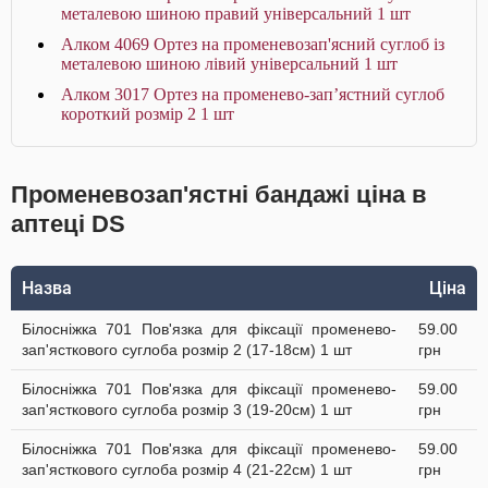
металевою шиною правий універсальний 1 шт
Алком 4069 Ортез на променевозап'ясний суглоб із
металевою шиною лівий універсальний 1 шт
Алком 3017 Ортез на променево-зап’ястний суглоб
короткий розмір 2 1 шт
Променевозап'ястні бандажі ціна в
аптеці DS
Назва
Ціна
Білосніжка 701 Пов'язка для фіксації променево-
59.00
зап'ясткового суглоба розмір 2 (17-18см) 1 шт
грн
Білосніжка 701 Пов'язка для фіксації променево-
59.00
зап'ясткового суглоба розмір 3 (19-20см) 1 шт
грн
Білосніжка 701 Пов'язка для фіксації променево-
59.00
зап'ясткового суглоба розмір 4 (21-22см) 1 шт
грн