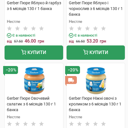
Gerber Пюре Яблуко й гарбуз
Gerber Пюре Яблуко і
з 6 місяців 130 г 1 банка
чорнослив з 6 місяців 130 г 1
банка
Нестле
Нестле
Є в наявності
Є в наявності
46.00
53.20
грн
грн
від
57.50
від
66.50
КУПИТИ
КУПИТИ
−20%
−20%
Gerber Пюре Овочевий
Gerber Пюре Ніжні овочі з
салатик з 6 місяців 130 г 1
кроликом з 6 місяців 130 г 1
банка
банка
Нестле
Нестле