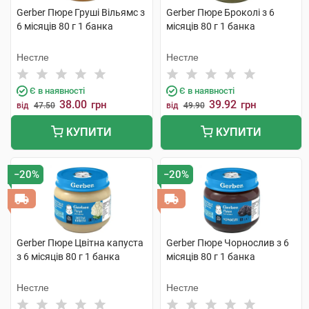
Gerber Пюре Груші Вільямс з
Gerber Пюре Броколі з 6
6 місяців 80 г 1 банка
місяців 80 г 1 банка
Нестле
Нестле
Є в наявності
Є в наявності
38.00
39.92
грн
грн
від
47.50
від
49.90
КУПИТИ
КУПИТИ
−20%
−20%
Gerber Пюре Цвітна капуста
Gerber Пюре Чорнослив з 6
з 6 місяців 80 г 1 банка
місяців 80 г 1 банка
Нестле
Нестле