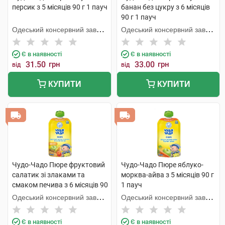
персик з 5 місяців 90 г 1 пауч
банан без цукру з 6 місяців
90 г 1 пауч
Одеський консервний завод
Одеський консервний завод
дитячого харчування
дитячого харчування
Є в наявності
Є в наявності
31.50
грн
33.00
грн
від
від
КУПИТИ
КУПИТИ
Чудо-Чадо Пюре фруктовий
Чудо-Чадо Пюре яблуко-
салатик зі злаками та
морква-айва з 5 місяців 90 г
смаком печива з 6 місяців 90
1 пауч
г 1 пауч
Одеський консервний завод
Одеський консервний завод
дитячого харчування
дитячого харчування
Є в наявності
Є в наявності