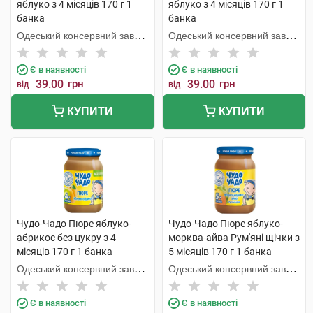
яблуко з 4 місяців 170 г 1
яблуко з 4 місяців 170 г 1
банка
банка
Одеський консервний завод
Одеський консервний завод
дитячого харчування
дитячого харчування
Є в наявності
Є в наявності
39.00
грн
39.00
грн
від
від
КУПИТИ
КУПИТИ
Чудо-Чадо Пюре яблуко-
Чудо-Чадо Пюре яблуко-
абрикос без цукру з 4
морква-айва Рум'яні щічки з
місяців 170 г 1 банка
5 місяців 170 г 1 банка
Одеський консервний завод
Одеський консервний завод
дитячого харчування
дитячого харчування
Є в наявності
Є в наявності