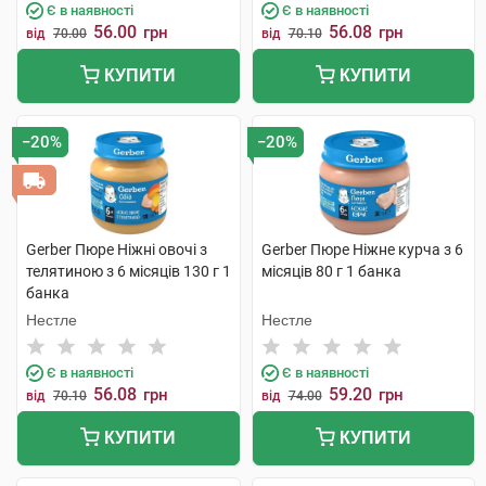
Є в наявності
Є в наявності
56.00
56.08
грн
грн
від
70.00
від
70.10
КУПИТИ
КУПИТИ
−20%
−20%
Gerber Пюре Ніжні овочі з
Gerber Пюре Ніжне курча з 6
телятиною з 6 місяців 130 г 1
місяців 80 г 1 банка
банка
Нестле
Нестле
Є в наявності
Є в наявності
56.08
59.20
грн
грн
від
70.10
від
74.00
КУПИТИ
КУПИТИ