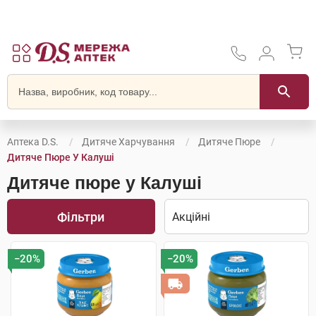
Аптека D.S.
Дитяче Харчування
Дитяче Пюре
Дитяче Пюре У Калуші
Дитяче пюре у Калуші
Фільтри
−20%
−20%