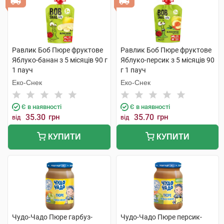
Равлик Боб Пюре фруктове
Равлик Боб Пюре фруктове
Яблуко-банан з 5 місяців 90 г
Яблуко-персик з 5 місяців 90
1 пауч
г 1 пауч
Еко-Снек
Еко-Снек
Є в наявності
Є в наявності
35.30
грн
35.70
грн
від
від
КУПИТИ
КУПИТИ
Чудо-Чадо Пюре гарбуз-
Чудо-Чадо Пюре персик-