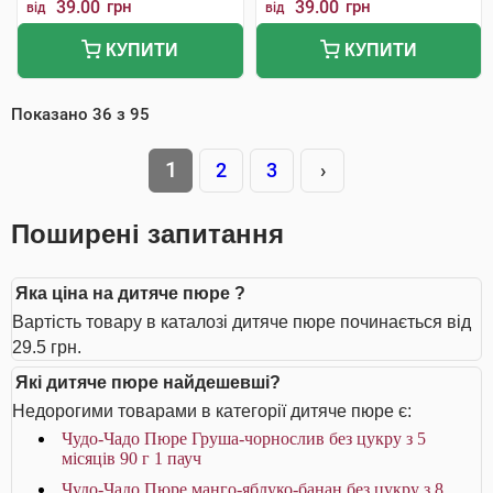
39.00
грн
39.00
грн
від
від
КУПИТИ
КУПИТИ
Показано
36
з
95
1
2
3
›
Поширені запитання
Яка ціна на дитяче пюре ?
Вартість товару в каталозі дитяче пюре починається від
29.5 грн.
Які дитяче пюре найдешевші?
Недорогими товарами в категорії дитяче пюре є:
Чудо-Чадо Пюре Груша-чорнослив без цукру з 5
місяців 90 г 1 пауч
Чудо-Чадо Пюре манго-яблуко-банан без цукру з 8