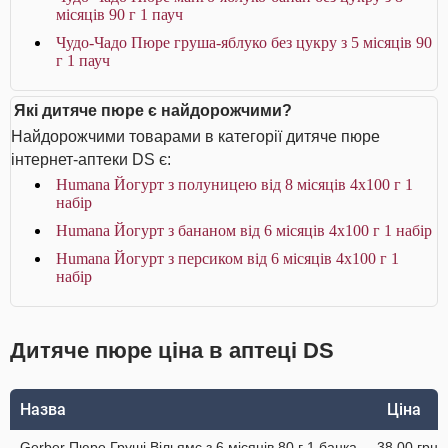
місяців 90 г 1 пауч
Чудо-Чадо Пюре груша-яблуко без цукру з 5 місяців 90
г 1 пауч
Які дитяче пюре є найдорожчими?
Найдорожчими товарами в категорії дитяче пюре
інтернет-аптеки DS є:
Humana Йогурт з полуницею від 8 місяців 4х100 г 1
набір
Humana Йогурт з бананом від 6 місяців 4х100 г 1 набір
Humana Йогурт з персиком від 6 місяців 4х100 г 1
набір
Дитяче пюре ціна в аптеці DS
Назва
Ціна
Gerber Пюре Груші Вільямс з 6 місяців 80 г 1 банка
38.00 грн