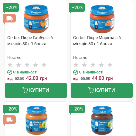
−20%
−20%
Gerber Пюре Гарбуз з 6
Gerber Пюре Морква з 6
місяців 80 г 1 банка
місяців 80 г 1 банка
Нестле
Нестле
Є в наявності
Є в наявності
42.00
44.00
грн
грн
від
52.50
від
55.00
КУПИТИ
КУПИТИ
−20%
−20%