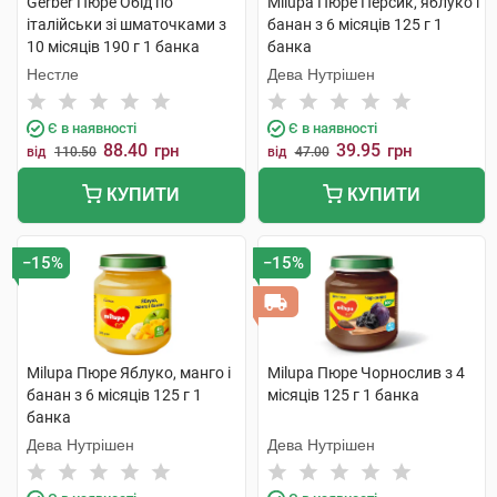
Gerber Пюре Обід по
Milupa Пюре Персик, яблуко і
італійськи зі шматочками з
банан з 6 місяців 125 г 1
10 місяців 190 г 1 банка
банка
Нестле
Дева Нутрішен
Є в наявності
Є в наявності
88.40
39.95
грн
грн
від
110.50
від
47.00
КУПИТИ
КУПИТИ
−15%
−15%
Milupa Пюре Яблуко, манго і
Milupa Пюре Чорнослив з 4
банан з 6 місяців 125 г 1
місяців 125 г 1 банка
банка
Дева Нутрішен
Дева Нутрішен