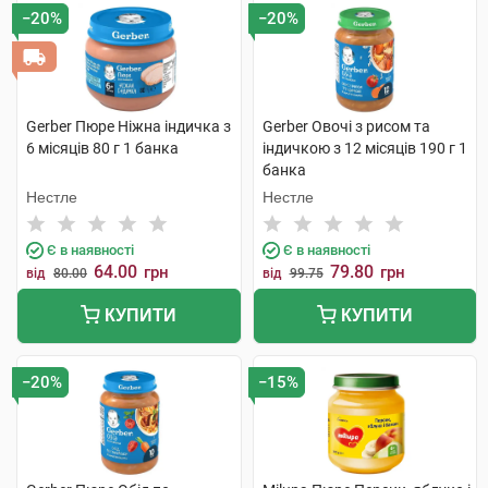
−20%
−20%
Gerber Пюре Ніжна індичка з
Gerber Овочі з рисом та
6 місяців 80 г 1 банка
індичкою з 12 місяців 190 г 1
банка
Нестле
Нестле
Є в наявності
Є в наявності
64.00
79.80
грн
грн
від
80.00
від
99.75
КУПИТИ
КУПИТИ
−20%
−15%