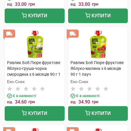
33.00
грн
33.00
грн
від
від
КУПИТИ
КУПИТИ
Равлик Боб Пюре фруктове
Равлик Боб Пюре фруктове
Яблуко-груша-чорна
Яблуко-малина з 6 місяців
смородина з 6 місяців 90 г 1
90 г 1 пауч
пауч
Еко-Снек
Еко-Снек
Є в наявності
Є в наявності
34.60
грн
34.90
грн
від
від
КУПИТИ
КУПИТИ