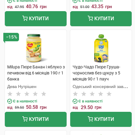
Є в наявності
Є в наявності
40.76
43.35
грн
грн
від
47.95
від
51.00
КУПИТИ
КУПИТИ
−15%
Milupa Пюре Банан і яблуко з
Чудо-Чадо Пюре Груша-
печивом від 6 місяців 190 г 1
чорнослив без цукру з 5
банка
місяців 90 г 1 пауч
Дева Нутрішен
Одеський консервний завод
дитячого харчування
Є в наявності
Є в наявності
50.58
грн
29.50
грн
від
59.50
від
КУПИТИ
КУПИТИ