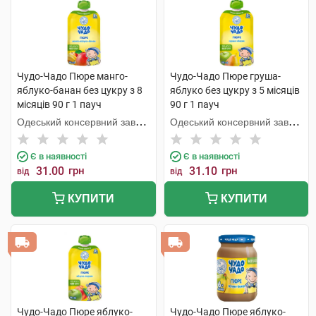
Чудо-Чадо Пюре манго-
Чудо-Чадо Пюре груша-
яблуко-банан без цукру з 8
яблуко без цукру з 5 місяців
місяців 90 г 1 пауч
90 г 1 пауч
Одеський консервний завод
Одеський консервний завод
дитячого харчування
дитячого харчування
Є в наявності
Є в наявності
31.00
грн
31.10
грн
від
від
КУПИТИ
КУПИТИ
Чудо-Чадо Пюре яблуко-
Чудо-Чадо Пюре яблуко-