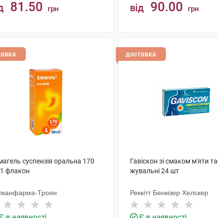
81.50
90.00
д
від
грн
грн
КУПИТИ
КУПИТИ
тавка
доставка
магель суспензія оральна 170
Гавіскон зі смаком м'яти т
 1 флакон
жувальні 24 шт
лканфарма-Троян
Реккітт Бенкізер Хелскер
Є в наявності
Є в наявності