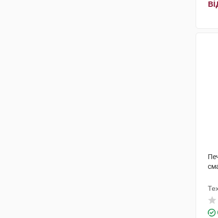
ві
Печ
см
Те