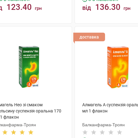
123.40
136.30
д
від
грн
грн
КУПИТИ
КУПИТИ
доставка
магель Нео зі смаком
Алмагель А суспензія орал
ельсину суспензія оральна 170
мл 1 флакон
 1 флакон
лканфарма-Троян
Балканфарма-Троян