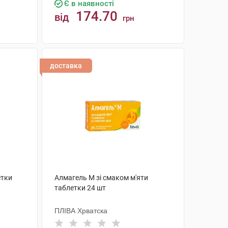
Є в наявності
174.70
від
грн
КУПИТИ
доставка
етки
Алмагель М зі смаком м'яти
таблетки 24 шт
ПЛІВА Хрватска