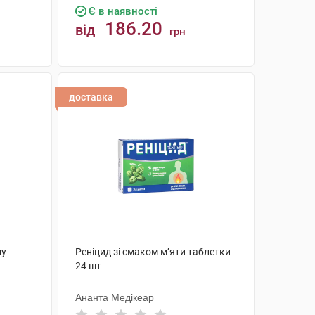
Є в наявності
186.20
від
грн
КУПИТИ
доставка
ну
Реніцид зі смаком м’яти таблетки
24 шт
Ананта Медікеар