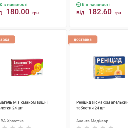
Є в наявності
Є в наявності
180.00
182.60
д
від
грн
грн
КУПИТИ
КУПИТИ
тавка
доставка
магель M зі смаком вишні
Реніцид зі смаком апельси
блетки 24 шт
таблетки 24 шт
ІВА Хрватска
Ананта Медікеар