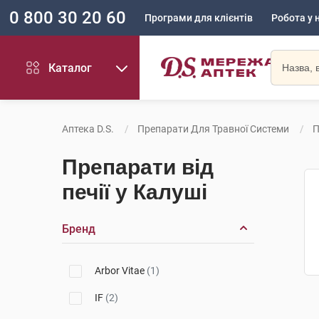
0 800 30 20 60
Програми для клієнтів
Робота у 
Каталог
Аптека D.S.
Препарати Для Травної Системи
П
Препарати від
печії у Калуші
Бренд
Arbor Vitae
(1)
IF
(2)