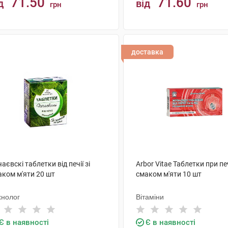
71.50
71.60
д
від
грн
грн
КУПИТИ
КУПИТИ
доставка
аєвскі таблетки від печії зі
Arbor Vitae Таблетки при печ
аком м'яти 20 шт
смаком м'яти 10 шт
хнолог
Вітаміни
Є в наявності
Є в наявності