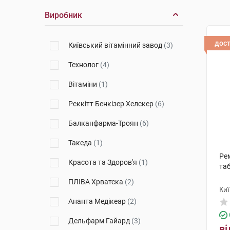
Виробник
дос
Київський вітамінний завод
(3)
Технолог
(4)
Вітаміни
(1)
Реккітт Бенкізер Хелскер
(6)
Балканфарма-Троян
(6)
Такеда
(1)
Ре
Красота та Здоров'я
(1)
та
ПЛІВА Хрватска
(2)
Киї
Ананта Медікеар
(2)
Дельфарм Гайард
(3)
ві