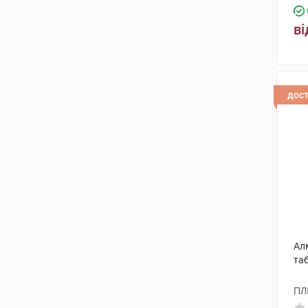
ві
дос
Ал
та
ПЛ