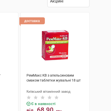
доставка
т
РемМакс КВ з апельсиновим
смаком таблетки жувальні 18 шт
Київський вітамінний завод
Є в наявності
68.90
від