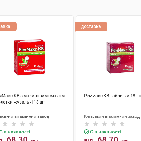
тавка
доставка
мМакс-КВ з малиновим смаком
Реммакс КВ таблетки 18 ш
блетки жувальні 18 шт
вський вітамінний завод
Київський вітамінний завод
Є в наявності
Є в наявності
68.30
68.70
д
від