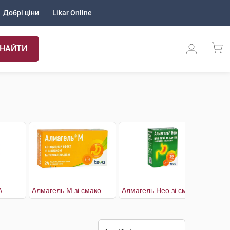
Добрі ціни
Likar Online
НАЙТИ
А
Алмагель М зі смаком м'яти
Алмагель Нео зі смаком апельсину
Ат