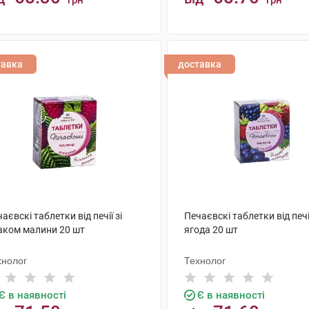
грн
грн
КУПИТИ
КУПИТИ
тавка
доставка
аєвскі таблетки від печії зі
Печаєвскі таблетки від печі
аком малини 20 шт
ягода 20 шт
хнолог
Технолог
Є в наявності
Є в наявності