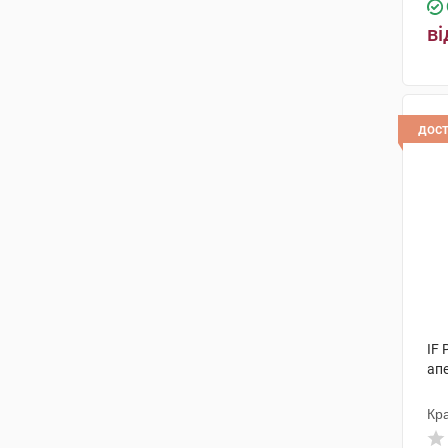
ві
дос
IF 
ап
Кра