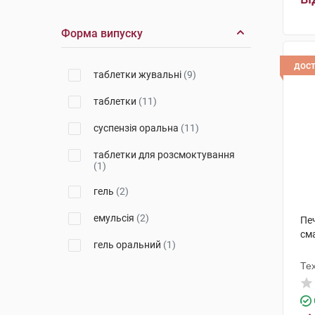
Фармафлор с.р.л.
(3)
Форма випуску
Еліксир
(1)
дос
Орісіл-фарм
(1)
таблетки жувальні
(9)
Фарматіс
(1)
таблетки
(11)
Лабораторіос Алкала Фарма
суспензія оральна
(11)
(1)
таблетки для розсмоктування
Ербозета
(1)
(1)
гель
(2)
емульсія
(2)
Печ
см
гель оральний
(1)
Те