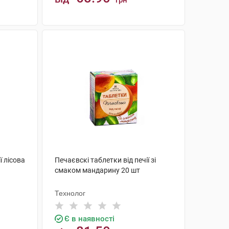
грн
КУПИТИ
ї лісова
Печаєвскі таблетки від печії зі
смаком мандарину 20 шт
Технолог
Є в наявності