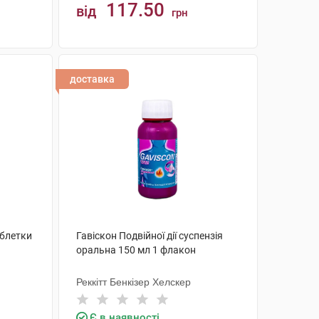
117.50
від
грн
КУПИТИ
доставка
аблетки
Гавіскон Подвійної дії суспензія
оральна 150 мл 1 флакон
Реккітт Бенкізер Хелскер
Є в наявності