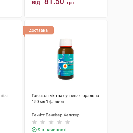
81.50
від
грн
КУПИТИ
доставка
ії зі
Гавіскон м'ятна суспензія оральна
150 мл 1 флакон
Реккітт Бенкізер Хелскер
Є в наявності