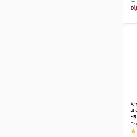
ві
Ал
ап
мл
Ба