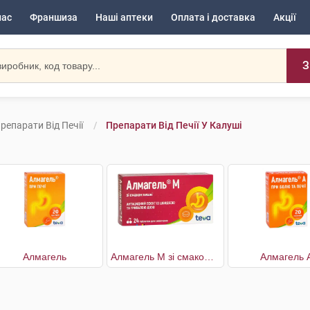
нас
Франшиза
Наші аптеки
Оплата і доставка
Акції
З
репарати Від Печії
Препарати Від Печії У Калуші
Алмагель
Алмагель M зі смаком вишні
Алмагель 