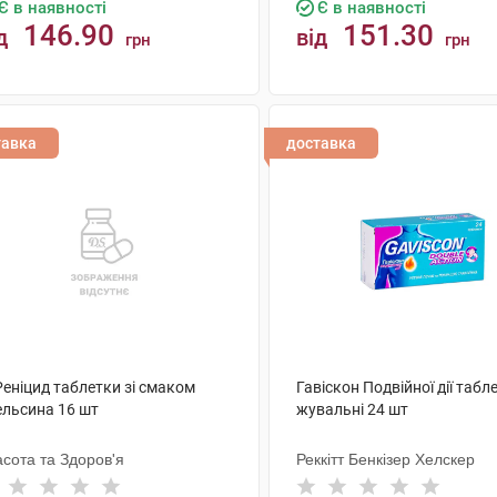
Є в наявності
Є в наявності
146.90
151.30
д
від
грн
грн
КУПИТИ
КУПИТИ
тавка
доставка
Реніцид таблетки зі смаком
Гавіскон Подвійної дії табл
ельсина 16 шт
жувальні 24 шт
сота та Здоров'я
Реккітт Бенкізер Хелскер