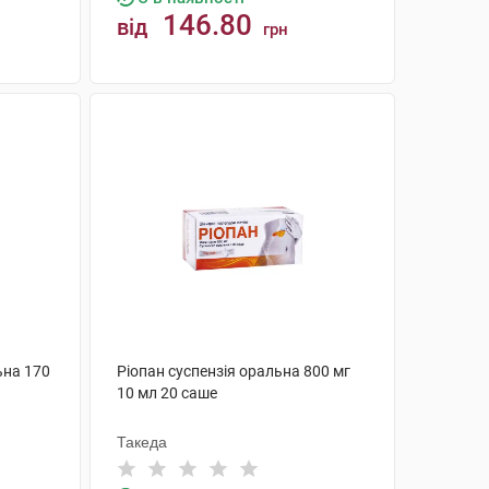
146.80
від
грн
КУПИТИ
ьна 170
Ріопан суспензія оральна 800 мг
10 мл 20 саше
Такеда