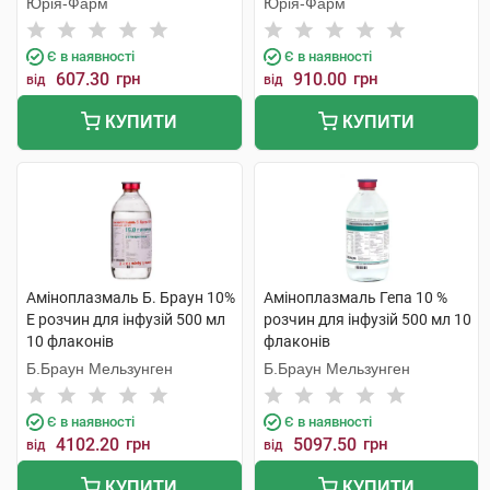
Юрія-Фарм
Юрія-Фарм
Є в наявності
Є в наявності
607.30
грн
910.00
грн
від
від
КУПИТИ
КУПИТИ
Аміноплазмаль Б. Браун 10%
Аміноплазмаль Гепа 10 %
Е розчин для інфузій 500 мл
розчин для інфузій 500 мл 10
10 флаконів
флаконів
Б.Браун Мельзунген
Б.Браун Мельзунген
Є в наявності
Є в наявності
4102.20
грн
5097.50
грн
від
від
КУПИТИ
КУПИТИ