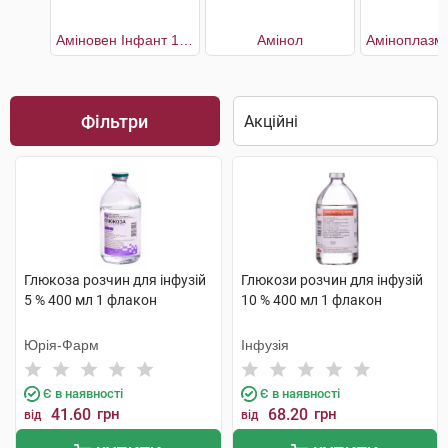
Аміновен Інфант 10%
Амінол
Фільтри
Глюкоза розчин для інфузій
Глюкози розчин для інфузій
5 % 400 мл 1 флакон
10 % 400 мл 1 флакон
Юрія-Фарм
Інфузія
Є в наявності
Є в наявності
41.60
грн
68.20
грн
від
від