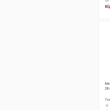
ві
Бік
28
Те