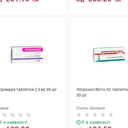
грн
грн
КУПИТИ
КУПИТИ
тромара таблетки 2,5 мг 30 шт
Летрозол-Віста АС таблетки
30 шт
рмак
Сінтон Хіспанія
Є в наявності
Є в наявності