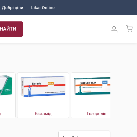
Добрі ціни
Likar Online
НАЙТИ
д
Вістамід
Гозерелін