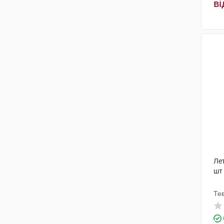
ві
Лет
шт
Те