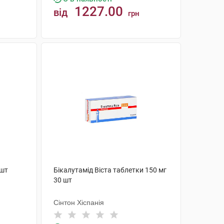
1227.00
від
грн
КУПИТИ
 шт
Бікалутамід Віста таблетки 150 мг
30 шт
Сінтон Хіспанія