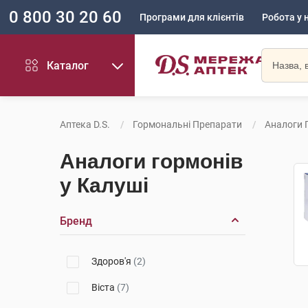
0 800 30 20 60
Програми для клієнтів
Робота у 
Каталог
Аптека D.S.
Гормональні Препарати
Аналоги 
Аналоги гормонів
у Калуші
Бренд
Здоров'я
(2)
Віста
(7)