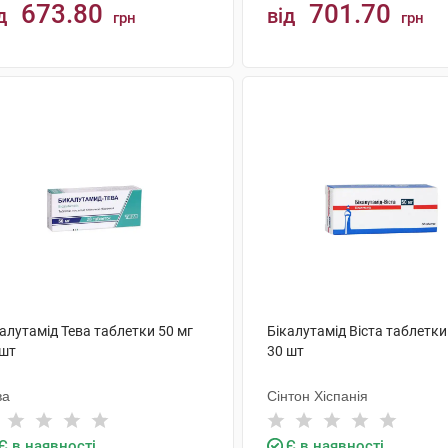
673.80
701.70
д
від
грн
грн
КУПИТИ
КУПИТИ
алутамід Тева таблетки 50 мг
Бікалутамід Віста таблетки
 шт
30 шт
ва
Сінтон Хіспанія
Є в наявності
Є в наявності