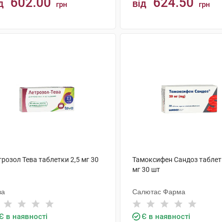
602.00
624.50
д
від
грн
грн
КУПИТИ
КУПИТИ
розол Тева таблетки 2,5 мг 30
Тамоксифен Сандоз таблет
мг 30 шт
ва
Салютас Фарма
Є в наявності
Є в наявності