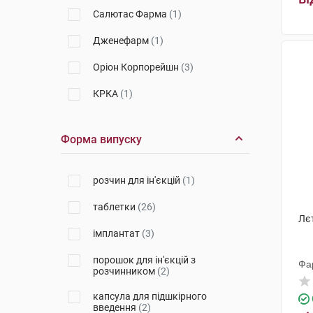
Салютас Фарма
(1)
Дженефарм
(1)
Оріон Корпорейшн
(3)
КРКА
(1)
Новартіс Фарма Штейн
(1)
Форма випуску
АстраЗенека
(4)
АМВ ГмбХ
(3)
розчин для ін'єкцій
(1)
Іпсен Фарма Біотек
(2)
таблетки
(26)
Лє
Ремедіка
(1)
імплантат
(3)
порошок для ін'єкцій з
Фа
розчинником
(2)
капсула для підшкірного
введення
(2)