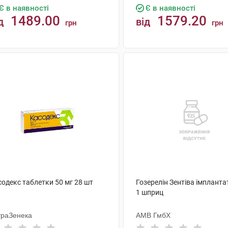
Є в наявності
Є в наявності
1489.00
1579.20
д
від
грн
грн
КУПИТИ
КУПИТИ
содекс таблетки 50 мг 28 шт
Гозерелін Зентіва імплантат
1 шприц
траЗенека
АМВ ГмбХ