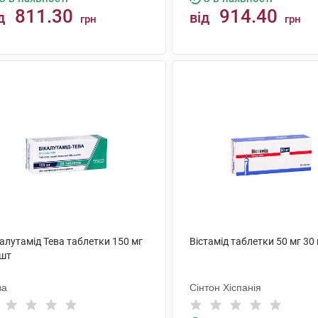
811.30
914.40
д
від
грн
грн
КУПИТИ
КУПИТИ
алутамід Тева таблетки 150 мг
Вістамід таблетки 50 мг 30
 шт
ва
Сінтон Хіспанія