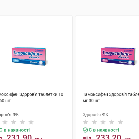
моксифен Здоров'я таблетки 10
Тамоксифен Здоров'я табл
60 шт
мг 30 шт
оров'я ФК
Здоров'я ФК
Є в наявності
Є в наявності
231.90
233.20
д
від