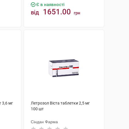
Є в наявності
1651.00
від
грн
КУПИТИ
 3,6 мг
Летрозол Віста таблетки 2,5 мг
100 шт
Сіндан Фарма