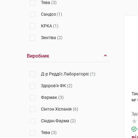
Тева
(3)
Сандоз
(1)
КРКА
(1)
Зентіва
(2)
Виробник
Д-р Редді'с Лабораторіс
(1)
Здоров'я ФК
(2)
Та
Фармак
(3)
мг 
Сінтон Хіспанія
(6)
Зд
Сіндан Фарма
(2)
Тева
(3)
ві