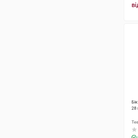
ві
Бік
28
Те