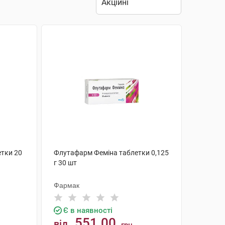
етки 20
Флутафарм Феміна таблетки 0,125
г 30 шт
Фармак
Є в наявності
551.00
від