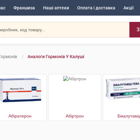
нас
Франшиза
Наші аптеки
Оплата і доставка
Акції
З
Гормонів
Аналоги Гормонів У Калуші
Абіратерон
Абіртрон
Бікалутамі