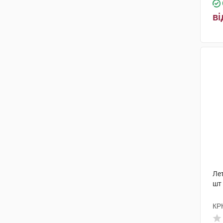
ві
Ле
шт
КР