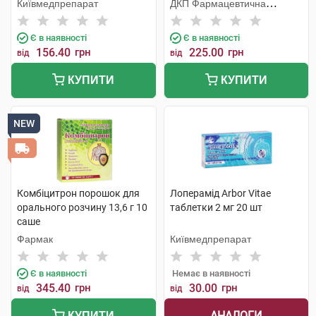
Київмедпрепарат
ДКП Фармацевтична
фабрика
Є в наявності
Є в наявності
156.40
грн
225.00
грн
від
від
КУПИТИ
КУПИТИ
NEW
Комбіцитрон порошок для
Лоперамід Arbor Vitae
орального розчину 13,6 г 10
таблетки 2 мг 20 шт
саше
Фармак
Київмедпрепарат
Є в наявності
Немає в наявності
345.40
грн
30.00
грн
від
від
АНАЛОГИ
КУПИТИ