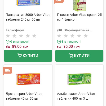
Панкреатин 8000 Arbor Vitae
Пікосен Arbor Vitae краплі 25
таблетки 240 мг 50 шт
мл 1 флакон
Тернофарм
ДКП Фармацевтична
фабрика
Є в наявності
Є в наявності
89.00
грн
95.00
грн
від
від
КУПИТИ
КУПИТИ
Дротаверин Arbor Vitae
Альбендазол Arbor Vitae
таблетки 40 мг 30 шт
таблетки 400 мг 3 шт