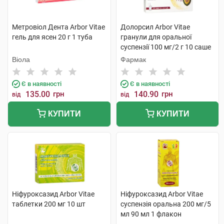
Метровіол Дента Arbor Vitae
Долорсил Arbor Vitae
гель для ясен 20 г 1 туба
гранули для оральної
суспензії 100 мг/2 г 10 саше
Віола
Фармак
Є в наявності
Є в наявності
135.00
грн
140.90
грн
від
від
КУПИТИ
КУПИТИ
Ніфуроксазид Arbor Vitae
Ніфуроксазид Arbor Vitae
таблетки 200 мг 10 шт
суспензія оральна 200 мг/5
мл 90 мл 1 флакон