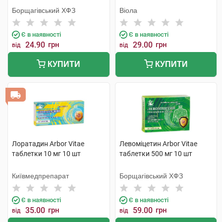
Борщагівський ХФЗ
Віола
Є в наявності
Є в наявності
24.90
грн
29.00
грн
від
від
КУПИТИ
КУПИТИ
Лоратадин Arbor Vitae
Левоміцетин Arbor Vitae
таблетки 10 мг 10 шт
таблетки 500 мг 10 шт
Київмедпрепарат
Борщагівський ХФЗ
Є в наявності
Є в наявності
35.00
грн
59.00
грн
від
від