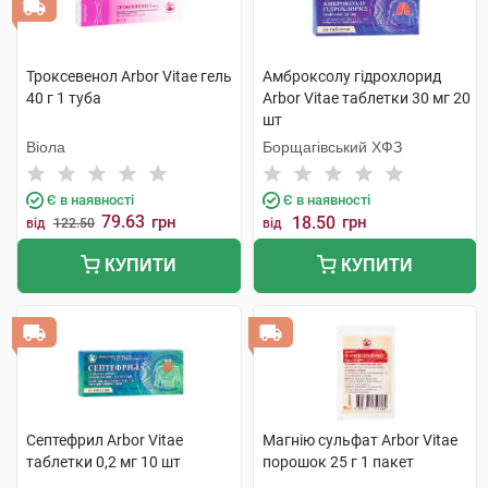
Троксевенол Arbor Vitae гель
Амброксолу гідрохлорид
40 г 1 туба
Arbor Vitae таблетки 30 мг 20
шт
Віола
Борщагівський ХФЗ
Є в наявності
Є в наявності
79.63
грн
18.50
грн
від
122.50
від
КУПИТИ
КУПИТИ
Септефрил Arbor Vitae
Магнію сульфат Arbor Vitae
таблетки 0,2 мг 10 шт
порошок 25 г 1 пакет