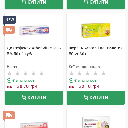
КУПИТИ
КУПИТИ
NEW
Диклофенак Arbor Vitae гель
Фурагін Arbor Vitae таблетки
5 % 50 г 1 туба
50 мг 30 шт
Віола
Київмедпрепарат
Є в наявності
Є в наявності
130.70
грн
132.10
грн
від
від
КУПИТИ
КУПИТИ