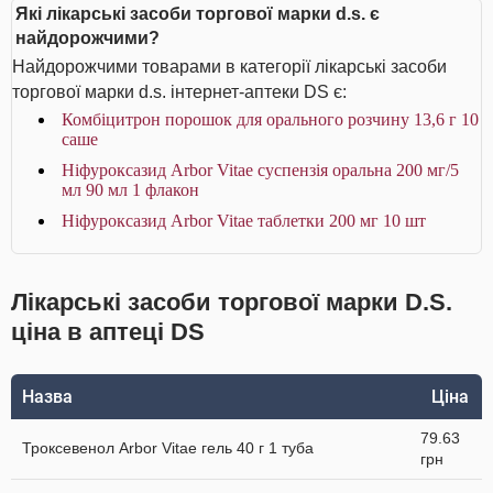
Які лікарські засоби торгової марки d.s. є
найдорожчими?
Найдорожчими товарами в категорії лікарські засоби
торгової марки d.s. інтернет-аптеки DS є:
Комбіцитрон порошок для орального розчину 13,6 г 10
саше
Ніфуроксазид Arbor Vitae суспензія оральна 200 мг/5
мл 90 мл 1 флакон
Ніфуроксазид Arbor Vitae таблетки 200 мг 10 шт
Лікарські засоби торгової марки D.S.
ціна в аптеці DS
Назва
Ціна
79.63
Троксевенол Arbor Vitae гель 40 г 1 туба
грн