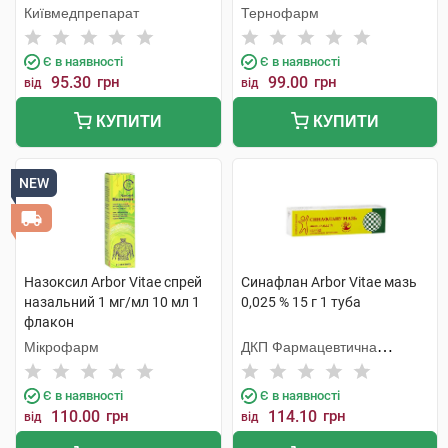
Київмедпрепарат
Тернофарм
Є в наявності
Є в наявності
95.30
грн
99.00
грн
від
від
КУПИТИ
КУПИТИ
NEW
Назоксил Arbor Vitae спрей
Синафлан Arbor Vitae мазь
назальний 1 мг/мл 10 мл 1
0,025 % 15 г 1 туба
флакон
Мікрофарм
ДКП Фармацевтична
фабрика
Є в наявності
Є в наявності
110.00
грн
114.10
грн
від
від