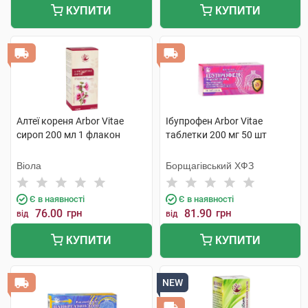
КУПИТИ
КУПИТИ
Алтеї кореня Arbor Vitae
Ібупрофен Arbor Vitae
сироп 200 мл 1 флакон
таблетки 200 мг 50 шт
Віола
Борщагівський ХФЗ
Є в наявності
Є в наявності
76.00
грн
81.90
грн
від
від
КУПИТИ
КУПИТИ
NEW