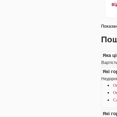
ві
Показа
Пош
Яка ц
Вартіст
Які г
Недорог
Ок
Ок
Са
Які г