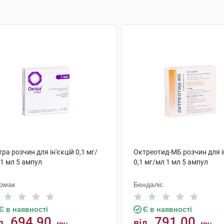
ра розчин для ін'єкцій 0,1 мг/
Октреотид-МБ розчин для і
1 мл 5 ампул
0,1 мг/мл 1 мл 5 ампул
рмак
Бендаліс
Є в наявності
Є в наявності
694.90
791.00
д
від