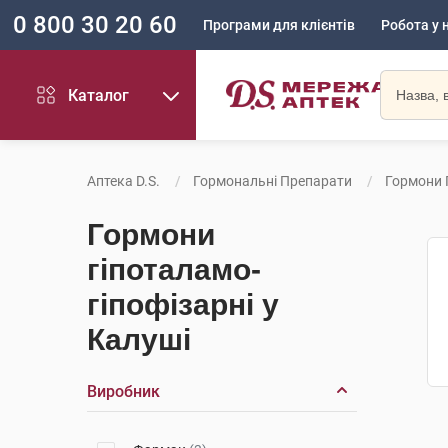
0 800 30 20 60
Програми для клієнтів
Робота у 
Каталог
Аптека D.S.
Гормональні Препарати
Гормони 
Гормони
гіпоталамо-
гіпофізарні у
Калуші
Виробник