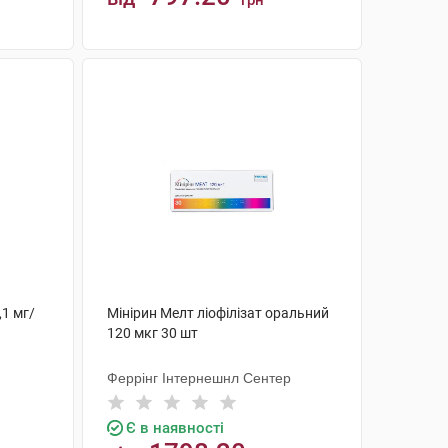
грн
КУПИТИ
,1 мг/
Мінірин Мелт ліофілізат оральний
120 мкг 30 шт
Феррінг Інтернешнл Сентер
Є в наявності