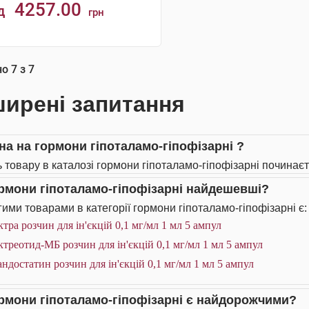
4257.00
д
грн
КУПИТИ
но
7
з
7
ирені запитання
іна на гормони гіпоталамо-гіпофізарні ?
ь товару в каталозі гормони гіпоталамо-гіпофізарні починаєть
ормони гіпоталамо-гіпофізарні найдешевші?
ими товарами в категорії гормони гіпоталамо-гіпофізарні є:
тра розчин для ін'єкцій 0,1 мг/мл 1 мл 5 ампул
треотид-МБ розчин для ін'єкцій 0,1 мг/мл 1 мл 5 ампул
ндостатин розчин для ін'єкцій 0,1 мг/мл 1 мл 5 ампул
ормони гіпоталамо-гіпофізарні є найдорожчими?