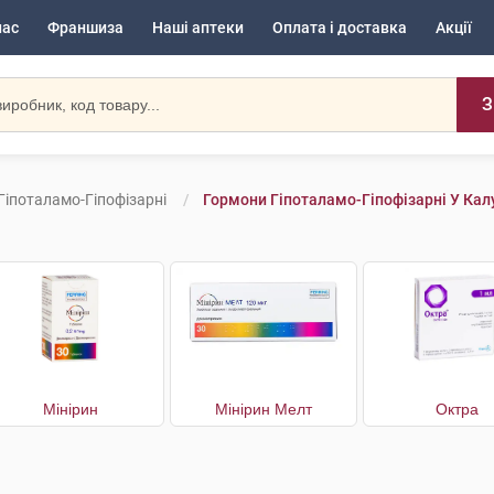
нас
Франшиза
Наші аптеки
Оплата і доставка
Акції
З
Гіпоталамо-Гіпофізарні
Гормони Гіпоталамо-Гіпофізарні У Кал
Мінірин
Мінірин Мелт
Октра