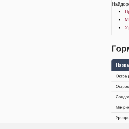
Найдоро
Пр
Мі
Ур
Гор
Назва
Октра 
Октрео
Сандос
Мініри
Уропре