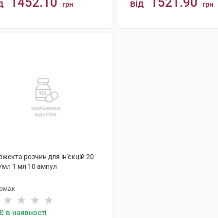
1452.10
1521.90
д
від
грн
грн
КУПИТИ
КУПИТИ
жекта розчин для ін'єкцій 20
/мл 1 мл 10 ампул
рмак
Є в наявності