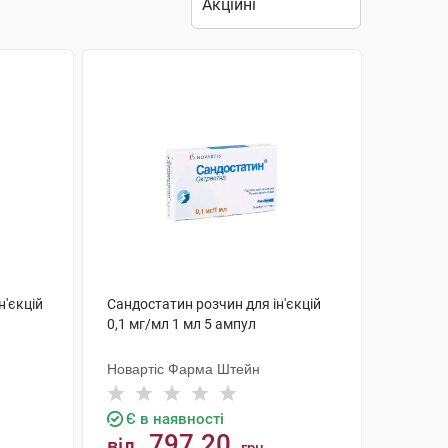
н'єкцій
Сандостатин розчин для ін'єкцій
0,1 мг/мл 1 мл 5 ампул
Новартіс Фарма Штейн
Є в наявності
797.20
від