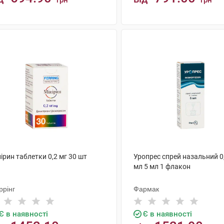
грн
грн
КУПИТИ
КУПИТИ
ірин таблетки 0,2 мг 30 шт
Уропрес спрей назальний 0
мл 5 мл 1 флакон
ррінг
Фармак
Є в наявності
Є в наявності