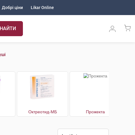
Добрі ціни
Likar Online
НАЙТИ
уші
Октреотид-МБ
Прожекта