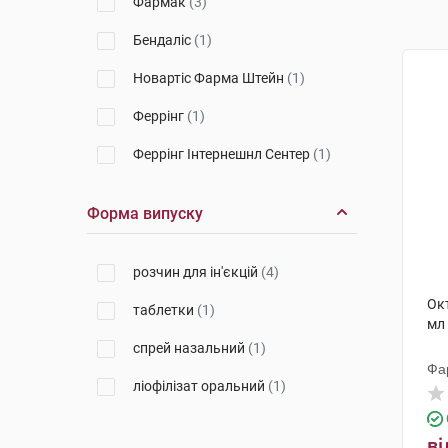
Фармак
(3)
Бендаліс
(1)
Новартіс Фарма Штейн
(1)
Феррінг
(1)
Феррінг Інтернешнл Сентер
(1)
Форма випуску
розчин для ін'єкцій
(4)
Окт
таблетки
(1)
мл 
спрей назальний
(1)
Фа
ліофілізат оральний
(1)
ві