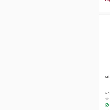
Мін
Фе