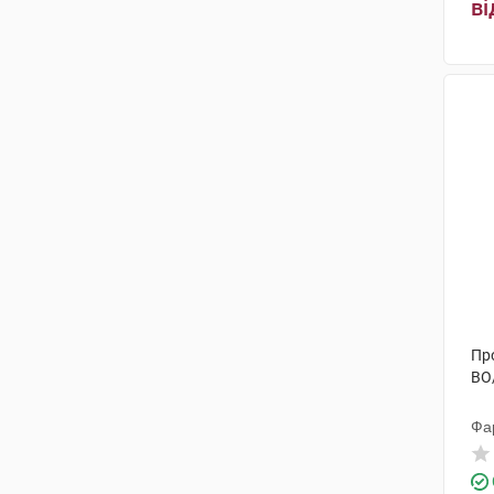
ві
Про
ВО
Фа