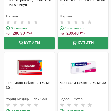
Токката розчин для ін'єкцій
Токката таблетки 150 мг 30
1 мл 5 ампул
шт
Фармак
Фармак
Є в наявності
Є в наявності
280.90
грн
289.40
грн
від
від
КУПИТИ
КУПИТИ
Толкімадо таблетки 150 мг
Мідокалм таблетки 50 мг 30
30 шт
шт
Уорлд Медицин Ілач Сан. Ве
Гедеон Ріхтер
Тідж
Є в наявності
Є в наявності