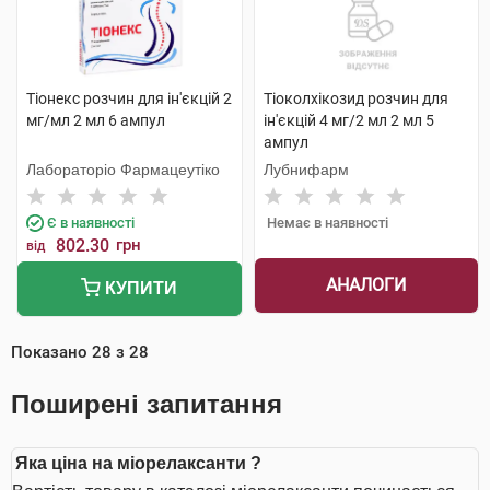
Тіонекс розчин для ін'єкцій 2
Тіоколхікозид розчин для
мг/мл 2 мл 6 ампул
ін'єкцій 4 мг/2 мл 2 мл 5
ампул
Лабораторіо Фармацеутіко
Лубнифарм
Є в наявності
Немає в наявності
802.30
грн
від
АНАЛОГИ
КУПИТИ
Показано
28
з
28
Поширені запитання
Яка ціна на міорелаксанти ?