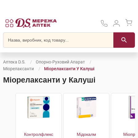
Аптека D.S.
Опорно-Руховий Апарат
Міорелаксанти
Міорелаксанти У Калуші
Міорелаксанти у Калуші
Контролфлекс
Мідокалм
Міопри