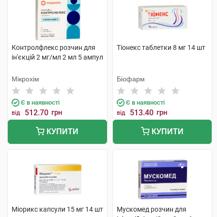
Контролфлекс розчин для
Тіонекс таблетки 8 мг 14 шт
ін'єкцій 2 мг/мл 2 мл 5 ампул
Мікрохім
Біофарм
Є в наявності
Є в наявності
512.70
грн
513.40
грн
від
від
КУПИТИ
КУПИТИ
Міорикс капсули 15 мг 14 шт
Мускомед розчин для