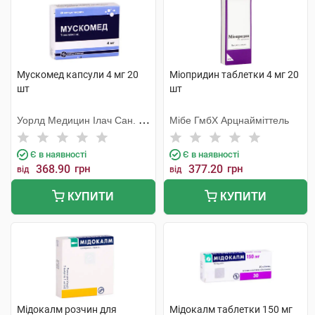
Мускомед капсули 4 мг 20
Міопридин таблетки 4 мг 20
шт
шт
Уорлд Медицин Ілач Сан. Ве
Мібе ГмбХ Арцнайміттель
Тідж
Є в наявності
Є в наявності
368.90
грн
377.20
грн
від
від
КУПИТИ
КУПИТИ
Мідокалм розчин для
Мідокалм таблетки 150 мг