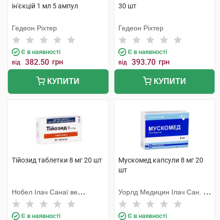
ін'єкцій 1 мл 5 ампул
30 шт
Гедеон Ріхтер
Гедеон Ріхтер
Є в наявності
Є в наявності
382.50
грн
393.70
грн
від
від
КУПИТИ
КУПИТИ
Тійозид таблетки 8 мг 20 шт
Мускомед капсули 8 мг 20
шт
Нобел Ілач Санаї ве
Уорлд Медицин Ілач Сан. Ве
Тіджарет
Тідж
Є в наявності
Є в наявності