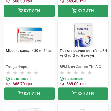
568.90
грн
649.40
грн
від
від
КУПИТИ
КУПИТИ
Міорикс капсули 30 мг 14 шт
Тіовіста розчин для ін'єкцій 4
мг/2 мл 2 мл 6 ампул
Такеда Фарма
ВЕМ Ілач Сан. ве Тік. А.С
Є в наявності
Є в наявності
665.70
грн
669.00
грн
від
від
КУПИТИ
КУПИТИ