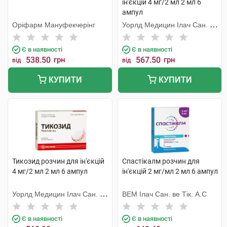
ін'єкцій 4 мг/2 мл 2 мл 6
ампул
Оріфарм Мануфекчерінг
Уорлд Медицин Ілач Сан. Ве
Тідж
Є в наявності
Є в наявності
538.50
грн
567.50
грн
від
від
КУПИТИ
КУПИТИ
Тикозид розчин для ін'єкцій
Спастікалм розчин для
4 мг/2 мл 2 мл 6 ампул
ін'єкцій 2 мг/мл 2 мл 6 ампул
Уорлд Медицин Ілач Сан. Ве
ВЕМ Ілач Сан. ве Тік. А.С
Тідж
Є в наявності
Є в наявності