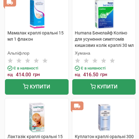
Мамалак краплі оральні 15
Humana Бенелайф Коліно
мл 1 флакон
для усунення симптомів
кишкових колік краплі 30 мл
1 флакон
Альпіфлор
Хумана
Є в наявності
Є в наявності
414.00
грн
416.50
грн
від
від
КУПИТИ
КУПИТИ
Лактазік краплі оральні 15
Куплатон краплі оральні 300