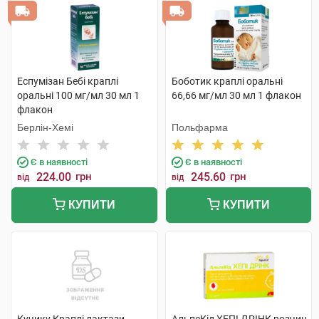
Еспумізан Бебі краплі
Боботик краплі оральні
оральні 100 мг/мл 30 мл 1
66,66 мг/мл 30 мл 1 флакон
флакон
Берлін-Хемі
Польфарма
Є в наявності
Є в наявності
224.00
грн
245.60
грн
від
від
КУПИТИ
КУПИТИ