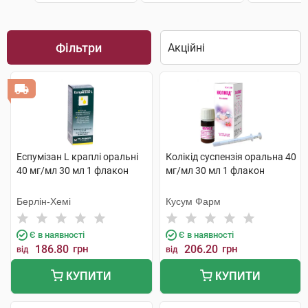
Фільтри
Еспумізан L краплі оральні
Колікід суспензія оральна 40
40 мг/мл 30 мл 1 флакон
мг/мл 30 мл 1 флакон
Берлін-Хемі
Кусум Фарм
Є в наявності
Є в наявності
186.80
грн
206.20
грн
від
від
КУПИТИ
КУПИТИ