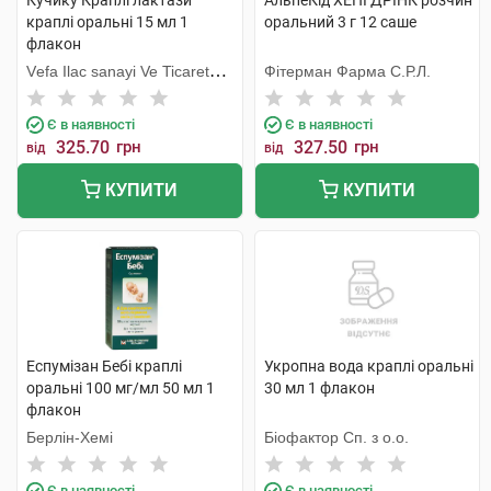
Кучику Краплі лактази
АльпеКід ХЕПІ ДРІНК розчин
краплі оральні 15 мл 1
оральний 3 г 12 саше
флакон
Vеfa Ilac sanayi Ve Ticaret
Фітерман Фарма С.Р.Л.
Limited Sirketi
Є в наявності
Є в наявності
325.70
грн
327.50
грн
від
від
КУПИТИ
КУПИТИ
Еспумізан Бебі краплі
Укропна вода краплі оральні
оральні 100 мг/мл 50 мл 1
30 мл 1 флакон
флакон
Берлін-Хемі
Біофактор Сп. з о.о.
Є в наявності
Є в наявності