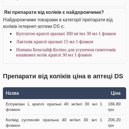
Які препарати від коліків є найдорожчими?
Найдорожчими товарами в категорії препарати від
коліків інтернет-аптеки DS є:
Куплатон краплі оральні 300 мг/мл 30 мл 1 флакон
Лактазік краплі оральні 15 мл 1 флакон
Humana Бенелайф Коліно для усунення симптомів
кишкових колік краплі 30 мл 1 флакон
Препарати від коліків ціна в аптеці DS
Назва
Ціна
Еспумізан L краплі оральні 40 мг/мл 30 мл 1
186.80
флакон
грн
Колікід суспензія оральна 40 мг/мл 30 мл 1
206.20
флакон
грн