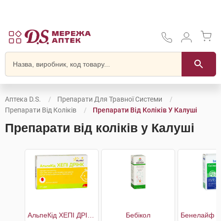
Аптека D.S.
Препарати Для Травної Системи
Препарати Від Коліків
Препарати Від Коліків У Калуші
Препарати від коліків у Калуші
АльпеКід ХЕПІ ДРІНК
Бебікол