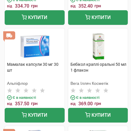
334.70
грн
352.40
грн
від
від
КУПИТИ
КУПИТИ
Мамалак капсули 30 мг 30
Бебікол краплі оральні 50 мл
шт
1 флакон
Альпіфлор
Вега Ілляч Косметік
Є в наявності
Є в наявності
357.50
грн
369.00
грн
від
від
КУПИТИ
КУПИТИ