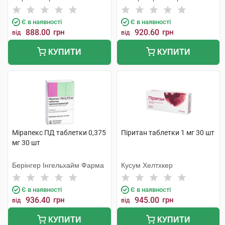
Є в наявності
Є в наявності
888.00
грн
920.60
грн
від
від
КУПИТИ
КУПИТИ
Мірапекс ПД таблетки 0,375
Піритан таблетки 1 мг 30 шт
мг 30 шт
Берінгер Інгельхайм Фарма
Кусум Хелтхкер
Є в наявності
Є в наявності
936.40
грн
945.00
грн
від
від
КУПИТИ
КУПИТИ