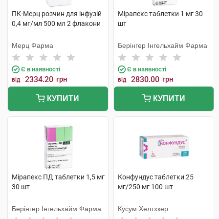
ПК-Мерц розчин для інфузій
Мірапекс таблетки 1 мг 30
0,4 мг/мл 500 мл 2 флакони
шт
Мерц Фарма
Берінгер Інгельхайм Фарма
Є в наявності
Є в наявності
2334.20
грн
2830.00
грн
від
від
КУПИТИ
КУПИТИ
Мірапекс ПД таблетки 1,5 мг
Конфундус таблетки 25
30 шт
мг/250 мг 100 шт
Берінгер Інгельхайм Фарма
Кусум Хелтхкер