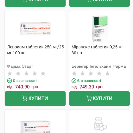
Левоком таблетки 250 мг/25
Мірапекс таблетки 0,25 мг
мг 100 шт
30 шт
Фарма Старт
Берінгер Інгельхайм Фарма
Є в наявності
Є в наявності
740.90
грн
749.30
грн
від
від
КУПИТИ
КУПИТИ