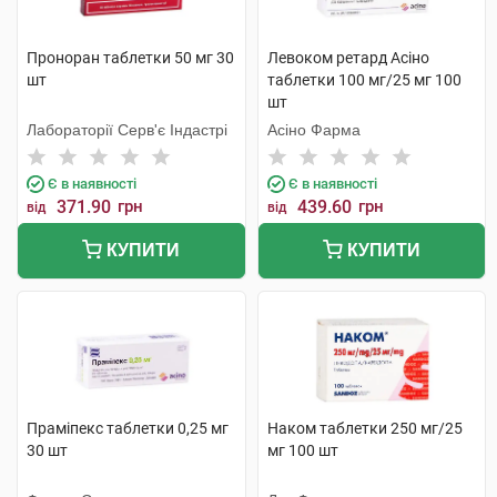
Проноран таблетки 50 мг 30
Левоком ретард Асіно
шт
таблетки 100 мг/25 мг 100
шт
Лабораторії Серв'є Індастрі
Асіно Фарма
Є в наявності
Є в наявності
371.90
грн
439.60
грн
від
від
КУПИТИ
КУПИТИ
Праміпекс таблетки 0,25 мг
Наком таблетки 250 мг/25
30 шт
мг 100 шт