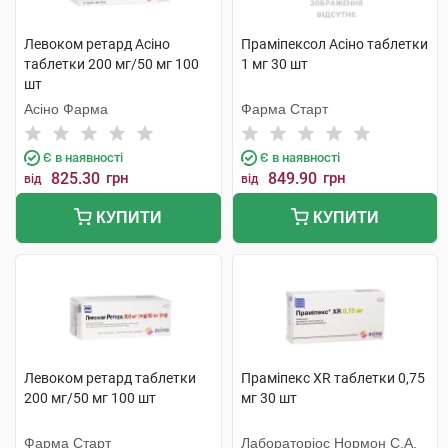
Левоком ретард Асіно
Праміпексол Асіно таблетки
таблетки 200 мг/50 мг 100
1 мг 30 шт
шт
Асіно Фарма
Фарма Старт
Є в наявності
Є в наявності
825.30
грн
849.90
грн
від
від
КУПИТИ
КУПИТИ
Левоком ретард таблетки
Праміпекс XR таблетки 0,75
200 мг/50 мг 100 шт
мг 30 шт
Фарма Старт
Лабораторіос Нормон С.А.