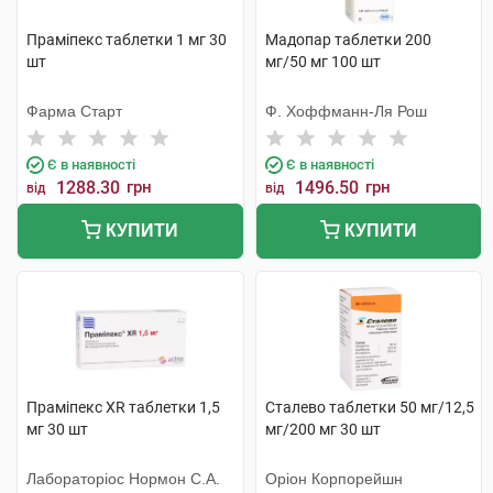
Праміпекс таблетки 1 мг 30
Мадопар таблетки 200
шт
мг/50 мг 100 шт
Фарма Старт
Ф. Хоффманн-Ля Рош
Є в наявності
Є в наявності
1288.30
грн
1496.50
грн
від
від
КУПИТИ
КУПИТИ
Праміпекс XR таблетки 1,5
Сталево таблетки 50 мг/12,5
мг 30 шт
мг/200 мг 30 шт
Лабораторіос Нормон С.А.
Оріон Корпорейшн