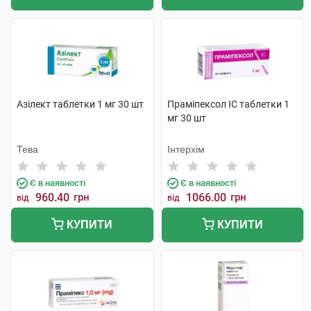
Азілект таблетки 1 мг 30 шт
Праміпексол IC таблетки 1
мг 30 шт
Тева
Інтерхім
Є в наявності
Є в наявності
960.40
грн
1066.00
грн
від
від
КУПИТИ
КУПИТИ