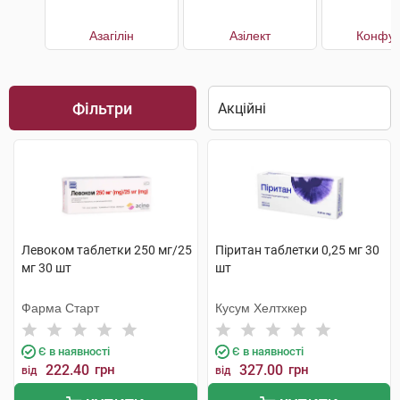
Азагілін
Азілект
Конфун
Фільтри
Левоком таблетки 250 мг/25
Піритан таблетки 0,25 мг 30
мг 30 шт
шт
Фарма Старт
Кусум Хелтхкер
Є в наявності
Є в наявності
222.40
грн
327.00
грн
від
від