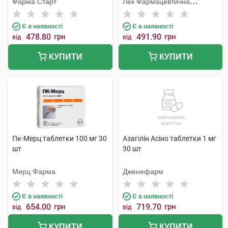
Фарма Старт
Лек Фармацевтична
компанія
Є в наявності
Є в наявності
478.80
грн
491.90
грн
від
від
КУПИТИ
КУПИТИ
Пк-Мерц таблетки 100 мг 30
Азагілін Асіно таблетки 1 мг
шт
30 шт
Мерц Фарма
Дженефарм
Є в наявності
Є в наявності
654.00
грн
719.70
грн
від
від
КУПИТИ
КУПИТИ