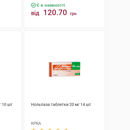
Є в наявності
120.70
від
грн
КУПИТИ
г 10 шт
Нольпаза таблетки 20 мг 14 шт
КРКА