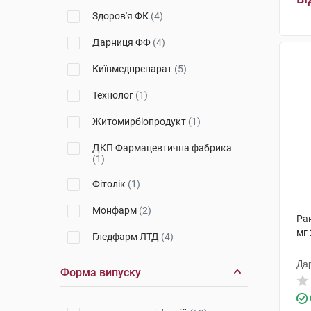
Здоров'я ФК
(4)
Дарниця ФФ
(4)
Київмедпрепарат
(5)
Технолог
(1)
Житомирбіопродукт
(1)
ДКП Фармацевтична фабрика
(1)
Фітолік
(1)
Монфарм
(2)
Ра
мг 
Гледфарм ЛТД
(4)
Гедеон Ріхтер
(3)
Да
Форма випуску
Ботаніка
(1)