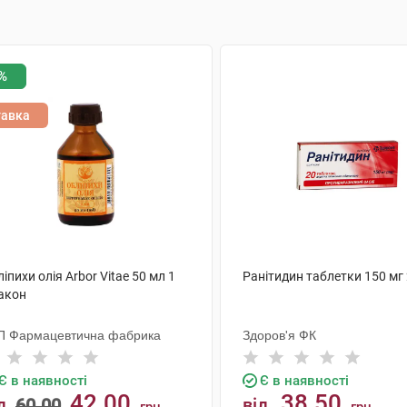
%
тавка
іпихи олія Arbor Vitae 50 мл 1
Ранітидин таблетки 150 мг
акон
П Фармацевтична фабрика
Здоров'я ФК
Є в наявності
Є в наявності
42.00
38.50
д
60.00
від