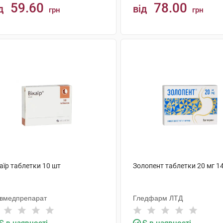
59.60
78.00
д
від
грн
грн
КУПИТИ
КУПИТИ
аїр таблетки 10 шт
Золопент таблетки 20 мг 1
ївмедпрепарат
Гледфарм ЛТД