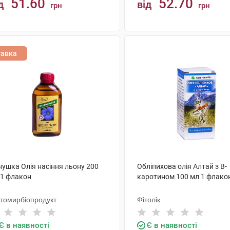
51.60
52.70
д
від
грн
грн
КУПИТИ
КУПИТИ
тавка
нушка Олія насіння льону 200
Обліпихова олія Алтай з B-
 1 флакон
каротином 100 мл 1 флако
томирбіопродукт
Фітолік
Є в наявності
Є в наявності