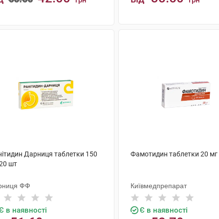
грн
грн
КУПИТИ
КУПИТИ
нітидин Дарниця таблетки 150
Фамотидин таблетки 20 мг
20 шт
рниця ФФ
Київмедпрепарат
Є в наявності
Є в наявності