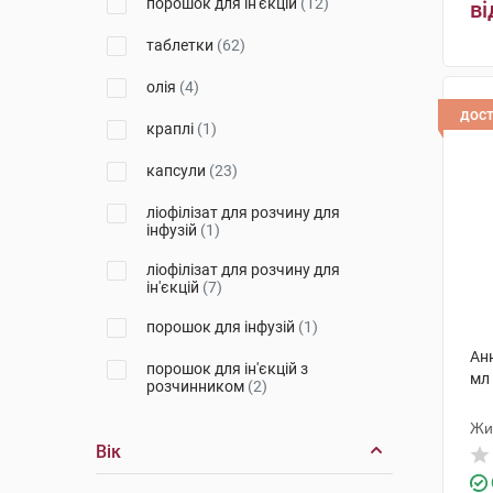
порошок для ін'єкцій
(12)
ві
Фармак
(8)
таблетки
(62)
Фармекс Груп
(1)
олія
(4)
Перлина Полісся
(1)
дос
краплі
(1)
КРКА
(7)
капсули
(23)
Абрил Лабораторіз Прайвет
Лімітед
(3)
ліофілізат для розчину для
інфузій
(1)
Лек Фармацевтична компанія
(4)
ліофілізат для розчину для
ін'єкцій
(7)
Сан Фармасьютикал Індастріз
(4)
порошок для інфузій
(1)
Борщагівський ХФЗ
(1)
Ан
порошок для ін'єкцій з
мл
розчинником
(2)
Тева
(5)
рідина оральна
(1)
Жи
Мефар Ілач Сан
(2)
Вік
екстракт рідкий для ін'єкцій
(2)
ВЕМ Ілач Сан. ве Тік. А.С
(2)