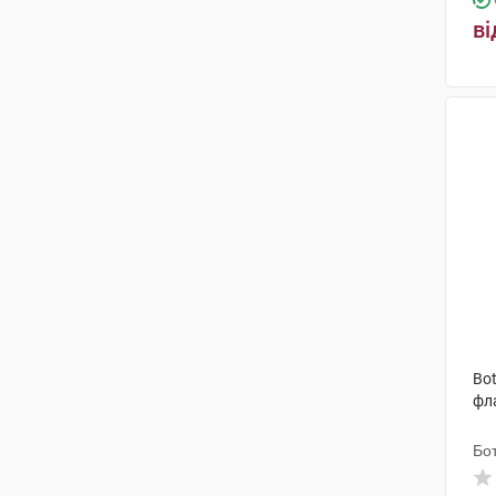
(2)
ві
Анфарм Еллас
(1)
Такеда
(5)
Маклеодс Фармасьютикалс
(4)
Торрент Фармасьютікалс
(2)
Еспарма
(2)
Аспіро Фарма Лімітед
(1)
Демо Са Фармасьютикал
Індастрі
(1)
Гетеро Лабз
(1)
Bot
фл
Іммакул Лайфсайєнсиз Прайвіт
Лімітед
(1)
Бот
Юнік Фармасьютикал
Лабораторіз
(1)