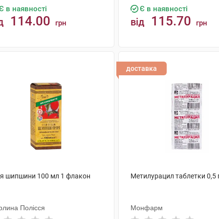
Є в наявності
Є в наявності
114.00
115.70
д
від
грн
грн
КУПИТИ
КУПИТИ
доставка
ія шипшини 100 мл 1 флакон
Метилурацил таблетки 0,5 
рлина Полісся
Монфарм