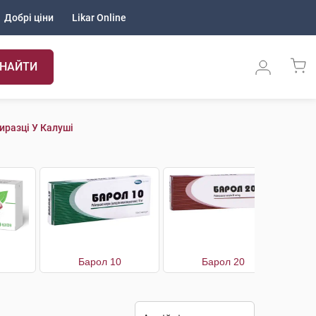
Добрі ціни
Likar Online
НАЙТИ
иразці У Калуші
Барол 10
Барол 20
Бе