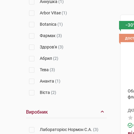
Аннушка
(1)
Arbor Vitae
(1)
Botanica
(1)
−30
Фармак
(3)
дос
Здоров'я
(3)
Абрил
(2)
Тева
(3)
Ананта
(1)
Обл
Віста
(2)
фл
Гетеро
(1)
ДК
Виробник
Лабораторіос Нормон С.А.
(3)
ві