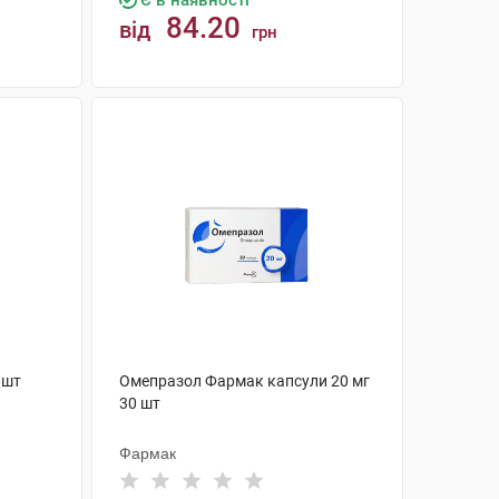
Є в наявності
84.20
від
грн
КУПИТИ
 шт
Омепразол Фармак капсули 20 мг
30 шт
Фармак