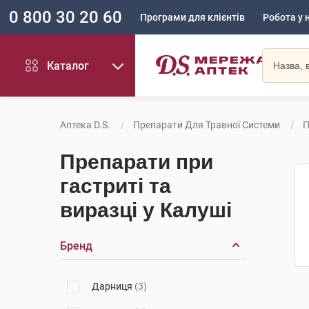
0 800 30 20 60
Програми для клієнтів
Робота у 
Каталог
Аптека D.S.
Препарати Для Травної Системи
П
Препарати при
гастриті та
виразці у Калуші
Бренд
Дарниця
(3)