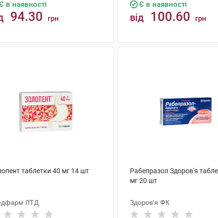
Є в наявності
Є в наявності
94.30
100.60
д
від
грн
грн
КУПИТИ
КУПИТИ
лопент таблетки 40 мг 14 шт
Рабепразол Здоров'я табле
мг 20 шт
едфарм ЛТД
Здоров'я ФК