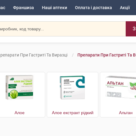
нас
Франшиза
Наші аптеки
Оплата і доставка
Акції
З
репарати При Гастриті Та Виразці
Препарати При Гастриті Та В
Алое
Алое екстракт рідкий
Альтан