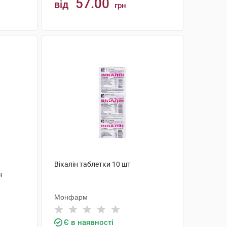
57.00
від
грн
КУПИТИ
Вікалін таблетки 10 шт
н
Монфарм
Є в наявності