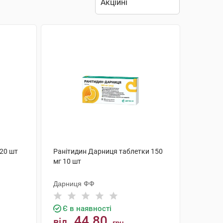
 20 шт
Ранітидин Дарниця таблетки 150
мг 10 шт
Дарниця ФФ
Є в наявності
44.80
від