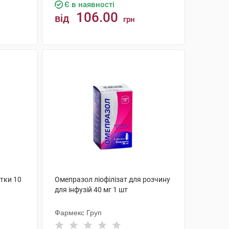
Є в наявності
106.00
від
грн
КУПИТИ
тки 10
Омепразол ліофілізат для розчину
для інфузій 40 мг 1 шт
Фармекс Груп