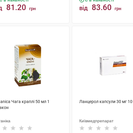
Є в наявності
Є в наявності
81.20
83.60
д
від
грн
грн
КУПИТИ
КУПИТИ
anica Чага краплі 50 мл 1
Ланцерол капсули 30 мг 10
акон
аніка
Київмедпрепарат