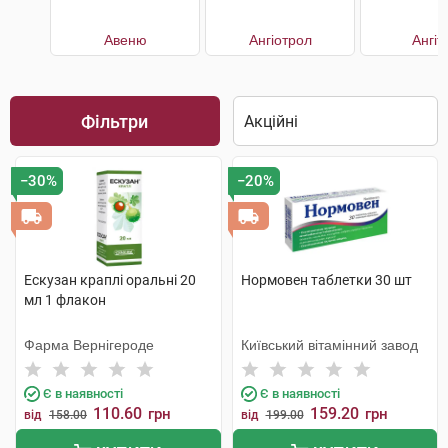
Авеню
Ангіотрол
Ангіт
Фільтри
−30%
−20%
Ескузан краплі оральні 20
Нормовен таблетки 30 шт
мл 1 флакон
Фарма Вернігероде
Київський вітамінний завод
Є в наявності
Є в наявності
110.60
159.20
грн
грн
від
158.00
від
199.00