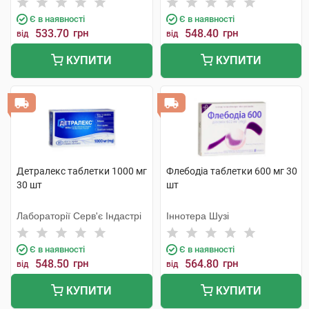
Є в наявності
Є в наявності
533.70
грн
548.40
грн
від
від
КУПИТИ
КУПИТИ
Детралекс таблетки 1000 мг
Флебодіа таблетки 600 мг 30
30 шт
шт
Лабораторії Серв'є Індастрі
Іннотера Шузі
Є в наявності
Є в наявності
548.50
грн
564.80
грн
від
від
КУПИТИ
КУПИТИ