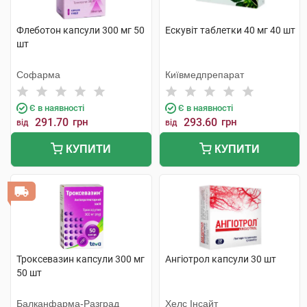
Флеботон капсули 300 мг 50
Ескувіт таблетки 40 мг 40 шт
шт
Софарма
Київмедпрепарат
Є в наявності
Є в наявності
291.70
грн
293.60
грн
від
від
КУПИТИ
КУПИТИ
Троксевазин капсули 300 мг
Ангіотрол капсули 30 шт
50 шт
Балканфарма-Разград
Хелс Інсайт