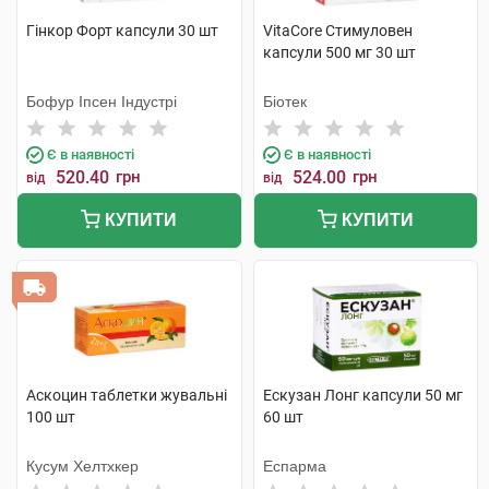
Гінкор Форт капсули 30 шт
VitaCore Стимуловен
капсули 500 мг 30 шт
Бофур Іпсен Індустрі
Біотек
Є в наявності
Є в наявності
520.40
грн
524.00
грн
від
від
КУПИТИ
КУПИТИ
Аскоцин таблетки жувальні
Ескузан Лонг капсули 50 мг
100 шт
60 шт
Кусум Хелтхкер
Еспарма