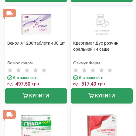
Венолія 1200 таблетки 30 шт
Квертимаг Дуо розчин
оральний 14 саше
Бовіос фарм
Озимук Фарм
Є в наявності
Є в наявності
497.50
грн
517.40
грн
від
від
КУПИТИ
КУПИТИ