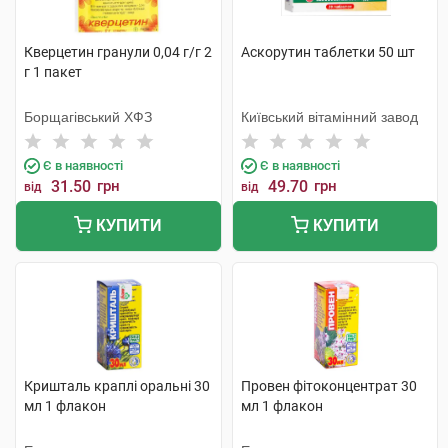
Кверцетин гранули 0,04 г/г 2
Аскорутин таблетки 50 шт
г 1 пакет
Борщагівський ХФЗ
Київський вітамінний завод
Є в наявності
Є в наявності
31.50
грн
49.70
грн
від
від
КУПИТИ
КУПИТИ
Кришталь краплі оральні 30
Провен фітоконцентрат 30
мл 1 флакон
мл 1 флакон