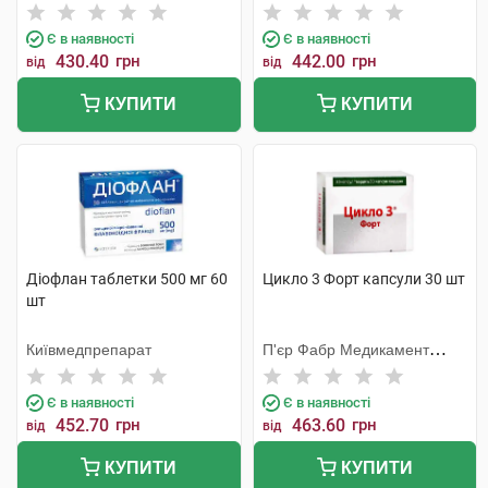
Є в наявності
Є в наявності
430.40
грн
442.00
грн
від
від
КУПИТИ
КУПИТИ
Діофлан таблетки 500 мг 60
Цикло 3 Форт капсули 30 шт
шт
Київмедпрепарат
П'єр Фабр Медикамент
Продакшн
Є в наявності
Є в наявності
452.70
грн
463.60
грн
від
від
КУПИТИ
КУПИТИ