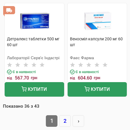
Детралекс таблетки 500 мг
Веносміл капсули 200 мг 60
60 шт
шт
Лабораторії Серв'є Індастрі
Фаес Фарма
Є в наявності
Є в наявності
567.70
грн
604.60
грн
від
від
КУПИТИ
КУПИТИ
Показано
36
з
43
1
2
›