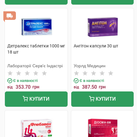
Детралекс таблетки 1000 мг
Ангітон капсули 30 шт
18 шт
Лабораторії Серв'є Індастрі
Уорлд Медицин
Є в наявності
Є в наявності
353.70
грн
387.50
грн
від
від
КУПИТИ
КУПИТИ