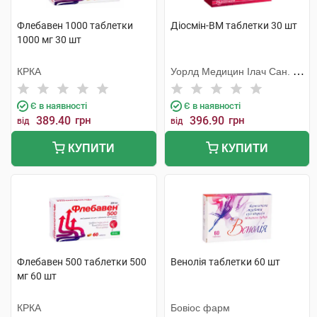
Флебавен 1000 таблетки
Діосмін-ВМ таблетки 30 шт
1000 мг 30 шт
КРКА
Уорлд Медицин Ілач Сан. Ве
Тідж
Є в наявності
Є в наявності
389.40
грн
396.90
грн
від
від
КУПИТИ
КУПИТИ
Флебавен 500 таблетки 500
Венолія таблетки 60 шт
мг 60 шт
КРКА
Бовіос фарм