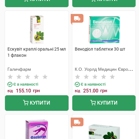
Ескувіт краплі оральні 25 мл
Венодіол таблетки 30 шт
1 флакон
Галичфарм
К.О. Уорлд Медицин Європа
С.Р.Л.
Є в наявності
Є в наявності
155.10
грн
251.00
грн
від
від
КУПИТИ
КУПИТИ