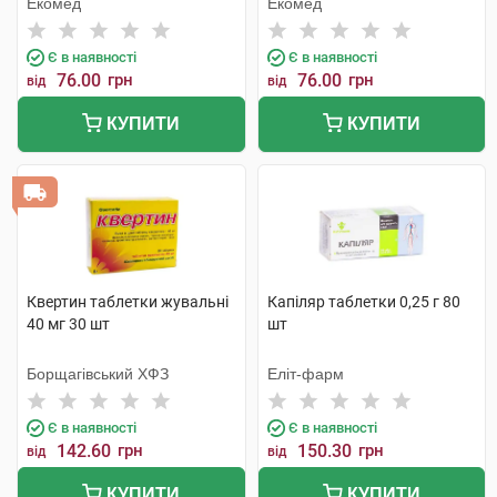
Екомед
Екомед
Є в наявності
Є в наявності
76.00
грн
76.00
грн
від
від
КУПИТИ
КУПИТИ
Квертин таблетки жувальні
Капіляр таблетки 0,25 г 80
40 мг 30 шт
шт
Борщагівський ХФЗ
Еліт-фарм
Є в наявності
Є в наявності
142.60
грн
150.30
грн
від
від
КУПИТИ
КУПИТИ