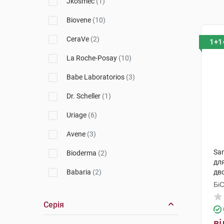
Jkosmec
(1)
Biovene
(10)
CeraVe
(2)
1+1
La Roche-Posay
(10)
Babe Laboratorios
(3)
Dr. Scheller
(1)
Uriage
(6)
Avene
(3)
San
Bioderma
(2)
дл
Babaria
(2)
дв
Бі
Vichy
(4)
Гр
Серія
Lierac
(3)
ві