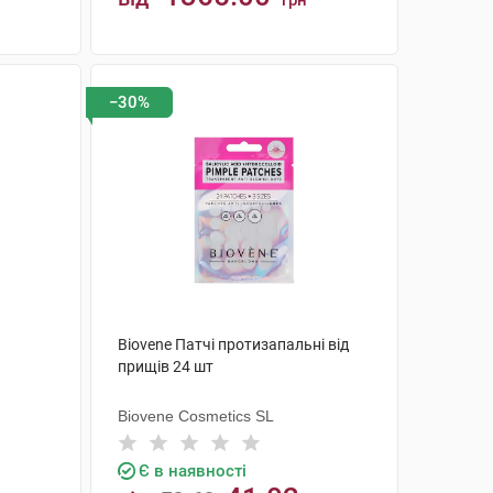
грн
КУПИТИ
−30%
Biovene Патчі протизапальні від
прищів 24 шт
Biovene Cosmetics SL
Є в наявності