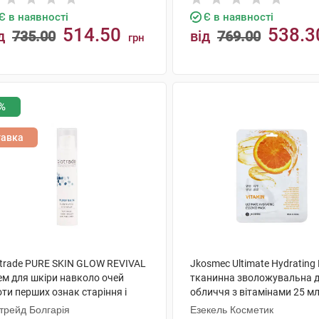
Є в наявності
Є в наявності
514.50
538.3
д
735.00
від
769.00
грн
КУПИТИ
КУПИТИ
%
тавка
otrade PURE SKIN GLOW REVIVAL
Jkosmec Ultimate Hydrating
ем для шкіри навколо очей
тканинна зволожувальна 
ти перших ознак старіння і
обличчя з вітамінами 25 мл
них кіл 15 мл 1 флакон
трейд Болгарія
Езекель Косметик