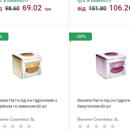
Є в наявності
Є в наявності
69.02
106.2
д
98.60
від
151.80
грн
КУПИТИ
КУПИТИ
%
−30%
vene Патчі під очі гідрогелеві з
Biovene Патчі під очі гідроге
феїном та лимоном 60 шт
бакучіолом 60 шт
ovene Cosmetics SL
Biovene Cosmetics SL