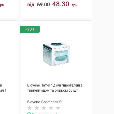
48.30
від
69.00
грн
грн
КУПИТИ
−30%
ти
Biovene Патчі під очі гідрогелеві з
мл 1
трипептидом та огірком 60 шт
Biovene Cosmetics SL