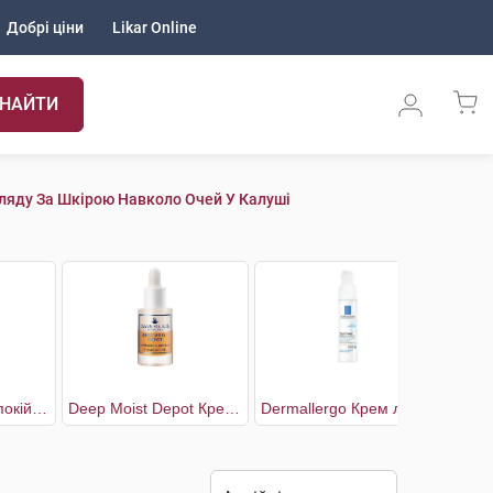
Добрі ціни
Likar Online
НАЙТИ
ляду За Шкірою Навколо Очей У Калуші
Control Крем заспокійливий та зволожуючий для шкіри навколо очей
Deep Moist Depot Крем для шкіри навколо очей двофазний
Dermallergo Крем легкий заспокійливий зволожувальний для облличчя та шкіри навколо очей