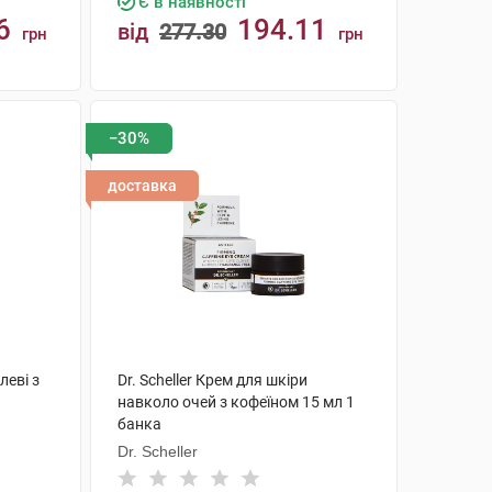
Є в наявності
6
194.11
від
277.30
грн
грн
КУПИТИ
−30%
доставка
леві з
Dr. Scheller Крем для шкіри
навколо очей з кофеїном 15 мл 1
банка
Dr. Scheller