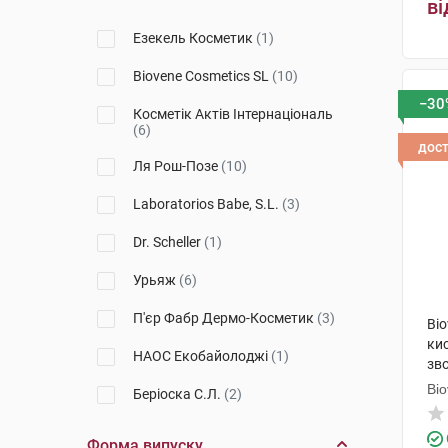
ві
Topialyse
(1)
Езекель Косметик
(1)
Aqua Beelicious
(1)
Biovene Cosmetics SL
(10)
−30
Hyalu B5
(2)
Косметік Актів Інтернаціональ
(6)
Liftactiv
(2)
дос
Ля Рош-Позе
(10)
Redermic
(1)
Laboratorios Babe, S.L.
(3)
Pure Vitamine C
(1)
Dr. Scheller
(1)
Healthy Aging
(1)
Урьяж
(6)
PURE SKIN
(1)
П'єр Фабр Дермо-Косметик
(3)
Bio
Age Lift
(1)
ки
НАОС Екобайолоджі
(1)
зв
Depiderm
(1)
Bi
Беріоска С.Л.
(2)
Mela B3
(1)
Лабораторії Лієрак
(3)
Форма випуску
Beevine Elixir
(1)