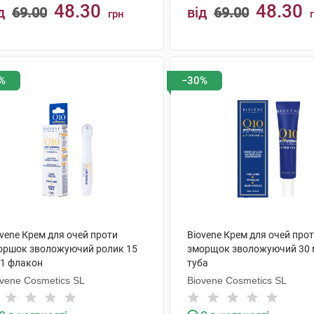
48.30
48.30
д
69.00
від
69.00
грн
КУПИТИ
КУПИТИ
%
−30%
vene Крем для очей проти
Biovene Крем для очей про
оршок зволожуючий ролик 15
зморщок зволожуючий 30 
 1 флакон
туба
ovene Cosmetics SL
Biovene Cosmetics SL