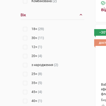
Комбінована
(2)
ві
Вік
18+
(29)
−30
30+
(11)
дос
12+
(1)
20+
(4)
з народження
(2)
25+
(8)
35+
(5)
Bab
еф
45+
(4)
фл
Бер
40+
(1)