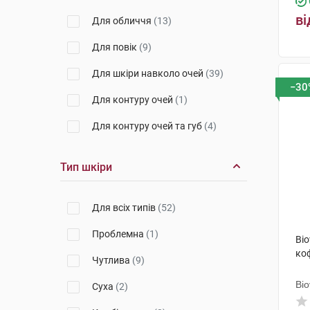
Time-Filler
(1)
ві
Для обличчя
(13)
Nuxuriance Ultra
(1)
Для повік
(9)
NCEF
(2)
Для шкіри навколо очей
(39)
Global-Repair
(2)
−30
Для контуру очей
(1)
Для контуру очей та губ
(4)
Тип шкіри
Для всіх типів
(52)
Проблемна
(1)
Bio
ко
Чутлива
(9)
Bi
Суха
(2)