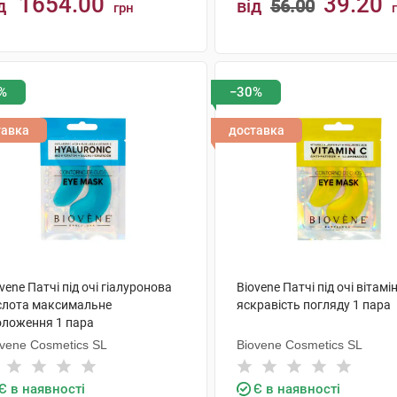
1654.00
39.20
д
від
56.00
грн
КУПИТИ
КУПИТИ
%
−30%
тавка
доставка
vene Патчі під очі гіалуронова
Biovene Патчі під очі вітамі
слота максимальне
яскравість погляду 1 пара
оложення 1 пара
ovene Cosmetics SL
Biovene Cosmetics SL
Є в наявності
Є в наявності