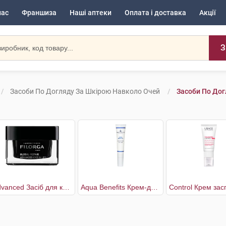
нас
Франшиза
Наші аптеки
Оплата і доставка
Акції
З
Засоби По Догляду За Шкірою Навколо Очей
Засоби По Дог
Advanced Засіб для контуру очей та губ
Aqua Benefits Крем-догляд для очей зволожуючий