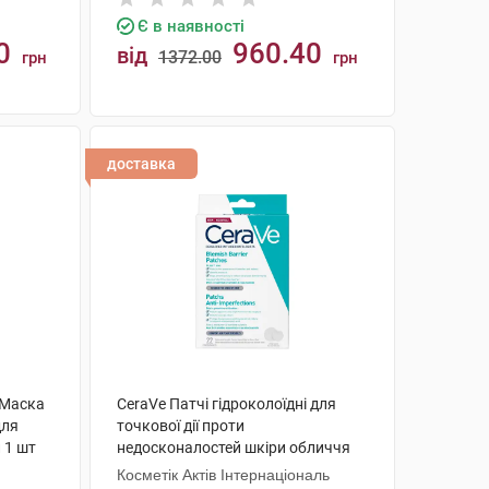
Є в наявності
0
960.40
від
1372.00
грн
грн
КУПИТИ
доставка
 Маска
CeraVe Патчі гідроколоїдні для
для
точкової дії проти
 1 шт
недосконалостей шкіри обличчя
22 шт
Косметік Актів Інтернаціональ