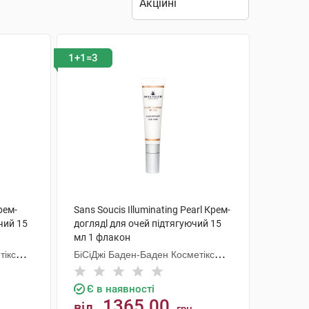
1+1=3
рем-
Sans Soucis Illuminating Pearl Крем-
чий 15
доглядl для очей підтягуючий 15
мл 1 флакон
тікс
БіСіДжі Баден-Баден Косметікс
Груп Гмбх
Є в наявності
1365.00
від