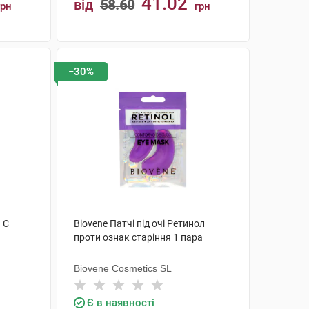
41.02
від
58.60
грн
грн
КУПИТИ
−30%
н C
Biovene Патчі під очі Ретинол
проти ознак старіння 1 пара
Biovene Cosmetics SL
Є в наявності