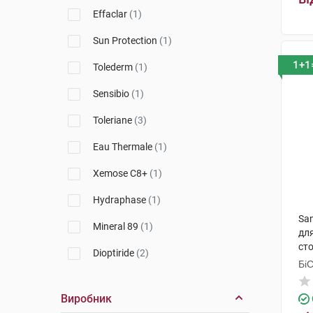
Sans Soucis
(4)
Effaclar
(1)
SVR
(4)
Sun Protection
(1)
Apivita
(4)
1+1
Tolederm
(1)
Biotrade
(1)
Sensibio
(1)
Filorga
(7)
Toleriane
(3)
Nuxe
(3)
Eau Thermale
(1)
MartiDerm
(1)
Xemose C8+
(1)
Hydraphase
(1)
San
Mineral 89
(1)
для
ст
Dioptiride
(2)
15 
Бі
Гр
Atoderm
(1)
Виробник
Depigment+
(1)