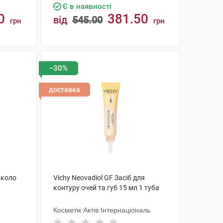
Є в наявності
0
381.50
від
545.00
грн
грн
КУПИТИ
−30%
доставка
вколо
Vichy Neovadiol GF Засіб для
контуру очей та губ 15 мл 1 туба
Косметік Актів Інтернаціональ