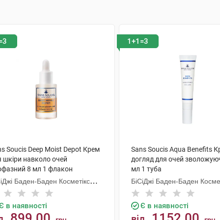
=3
1+1=3
s Soucis Deep Moist Depot Крем
Sans Soucis Aqua Benefits К
я шкіри навколо очей
догляд для очей зволожую
офазний 8 мл 1 флакон
мл 1 туба
СіДжі Баден-Баден Косметікс
БіСіДжі Баден-Баден Косме
уп Гмбх
Груп Гмбх
Є в наявності
Є в наявності
899.00
1152.00
д
від