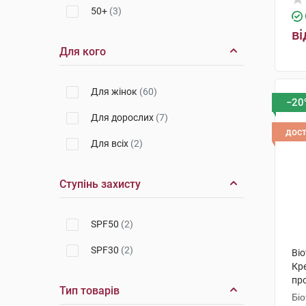
50+
(3)
ві
Для кого
Для жінок
(60)
−20
Для дорослих
(7)
дос
Для всіх
(2)
Ступінь захисту
SPF50
(2)
SPF30
(2)
Bi
Кр
про
Тип товарів
тем
Біо