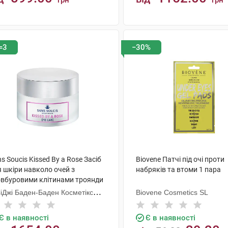
грн
грн
КУПИТИ
КУПИТИ
=3
−30%
s Soucis Kissed By a Rose Засіб
Biovene Патчі під очі проти
 шкіри навколо очей з
набряків та втоми 1 пара
овбуровими клітинами троянди
мл 1 банка
СіДжі Баден-Баден Косметікс
Biovene Cosmetics SL
уп Гмбх
Є в наявності
Є в наявності