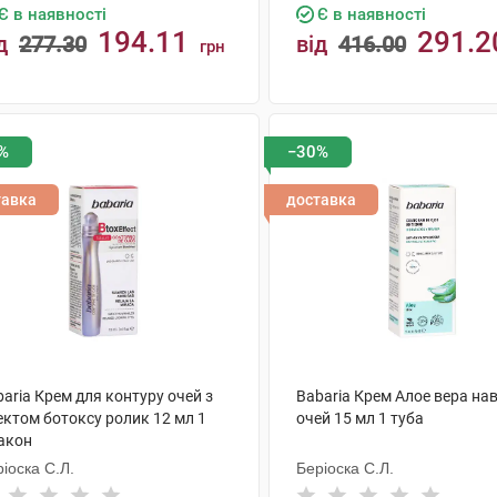
Є в наявності
Є в наявності
194.11
291.2
д
277.30
від
416.00
грн
КУПИТИ
КУПИТИ
%
−30%
тавка
доставка
aria Крем для контуру очей з
Babaria Крем Aлое вера на
ектом ботоксу ролик 12 мл 1
очей 15 мл 1 туба
акон
іоска С.Л.
Беріоска С.Л.