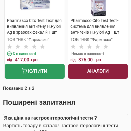
Pharmasco Cito Test Тест для
Pharmasco Cito Test Тест-
виявлення антигену Н.Pylori
система для виявлення
Ag в зразках фекалій 1 шт
антигенів Н.Pylori Ag 1 шт
ТОВ "НВК "Фармаско"
ТОВ "НВК "Фармаско"
Є в наявності
Немає в наявності
417.00
грн
376.00
грн
від
від
АНАЛОГИ
КУПИТИ
Показано
2
з
2
Поширені запитання
Яка ціна на гастроентерологічні тести ?
Вартість товару в каталозі гастроентерологічні тести