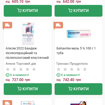
605.10
грн
642.00
грн
від
від
КУПИТИ
КУПИТИ
Алком 2022 Бандаж
Бепантен мазь 5 % 100 г 1
післяопераційний та
туба
післяпологовий еластичний
Євро розмір 2 1 шт
Алком Торговий дім
Грензах Продуктіонс
Є в наявності
Є в наявності
727.00
грн
742.40
грн
від
від
КУПИТИ
КУПИТИ