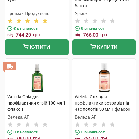
банка
Грензах Продуктіонс
Урьяж
Є в наявності
Є в наявності
744.20
грн
766.00
грн
від
від
КУПИТИ
КУПИТИ
Weleda Олія для
Weleda Олія для
профілактики стрій 100 мл 1
профілактики розривів під
флакон
час пологів 50 мл 1 флакон
Веледа АГ
Веледа АГ
Є в наявності
Є в наявності
780.00
грн
795.00
грн
від
від