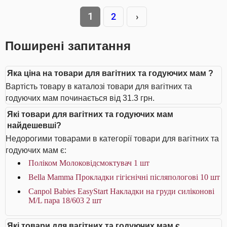
1
2
›
Поширені запитання
Яка ціна на товари для вагітних та годуючих мам ?
Вартість товару в каталозі товари для вагітних та
годуючих мам починається від 31.3 грн.
Які товари для вагітних та годуючих мам
найдешевші?
Недорогими товарами в категорії товари для вагітних та
годуючих мам є:
Поліком Молоковідсмоктувач 1 шт
Bella Мamma Прокладки гiгiєнiчнi післяпологові 10 шт
Canpol Babies EasyStart Накладки на груди силіконові
M/L пара 18/603 2 шт
Які товари для вагітних та годуючих мам є