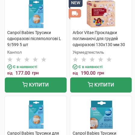
NEW
Canpol Babies Трусики
Arbor Vitae Прокладки
одноразові післяпологові L
поглинаючі для грудей
9/599 5 шт
одноразові 130х130 мм 30
шт
Канпол
Укрмедтекстиль
Є в наявності
Є в наявності
177.00
грн
190.00
грн
від
від
КУПИТИ
КУПИТИ
Canpol Babies Трусики для
Canpol Babies Трусики