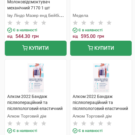
Молоковідсмоктувач
механічний 7170 1 шт
Іву Ліндо Мазер енд Бейбі
Медела
Продактс
Є в наявності
Є в наявності
544.30
грн
595.00
грн
від
від
КУПИТИ
КУПИТИ
Алком 2022 Бандаж
Алком 2022 Бандаж
післяопераційний та
післяопераційний та
післяпологовий еластичний
післяпологовий еластичний
Євро розмір 5 1 шт
Євро розмір 5 1 шт
Алком Торговий дім
Алком Торговий дім
Є в наявності
Є в наявності