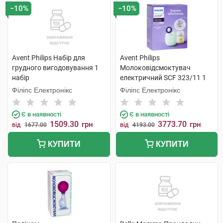
−10%
−10%
Avent Philips Набір для
Avent Philips
грудного вигодовування 1
Молоковідсмоктувач
набір
електричний SCF 323/11 1
шт
Філіпс Електронікс
Філіпс Електронікс
Є в наявності
Є в наявності
1509.30
3773.70
грн
грн
від
1677.00
від
4193.00
КУПИТИ
КУПИТИ