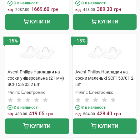
Є в наявності
Є в наявності
1669.60
389.30
грн
грн
від
2087.00
від
458.00
КУПИТИ
КУПИТИ
−15%
−15%
Avent Philips Накладки на
Avent Philips Накладки на
соски універсальна (21 мм)
соски маленькі SCF153/01 2
SCF153/03 2 шт
шт
Філіпс Електронікс
Філіпс Електронікс
Є в наявності
Є в наявності
419.05
428.40
грн
грн
від
493.00
від
504.00
КУПИТИ
КУПИТИ