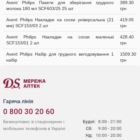
Avent Philips Пакети для зберігання грудного
389.30
молока 180 мл SCF603/25 25 шт
грн
Avent Philips Накладки на соски універсальна (21
419.05
мм) SCF153/03 2 шт
грн
Avent Philips Накладки на соски маленькі
428.40
SCF153/01 2 шт
грн
Avent Philips Набір для грудного вигодовування 1
1509.30
набір
грн
Гаряча лінія
0 800 30 20 60
Безкоштовно зі стаціонарних і
Будні:
8:00 - 21:00
мобільних телефонів в Україні
Сб:
9:00 - 20:00
Нд:
10:00 - 20:00