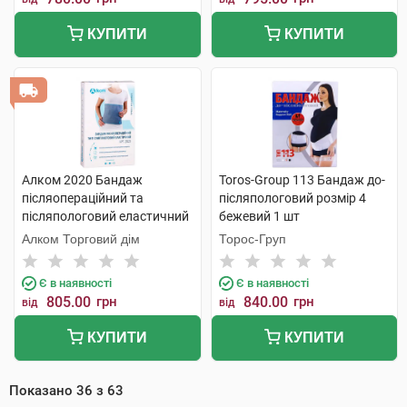
КУПИТИ
КУПИТИ
Алком 2020 Бандаж
Toros-Group 113 Бандаж до-
післяопераційний та
післяпологовий розмір 4
післяпологовий еластичний
бежевий 1 шт
розмір 7 1 шт
Алком Торговий дім
Торос-Груп
Є в наявності
Є в наявності
805.00
грн
840.00
грн
від
від
КУПИТИ
КУПИТИ
Показано
36
з
63