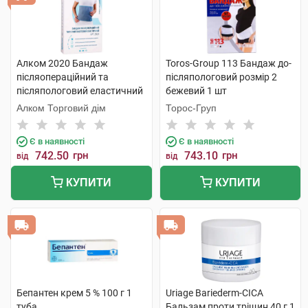
Алком 2020 Бандаж
Toros-Group 113 Бандаж до-
післяопераційний та
післяпологовий розмір 2
післяпологовий еластичний
бежевий 1 шт
розмір 1 1 шт
Алком Торговий дім
Торос-Груп
Є в наявності
Є в наявності
742.50
грн
743.10
грн
від
від
КУПИТИ
КУПИТИ
Бепантен крем 5 % 100 г 1
Uriage Bariederm-CICA
туба
Бальзам проти тріщин 40 г 1