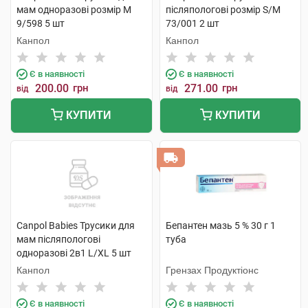
мам одноразові розмір M
післяпологові розмір S/M
9/598 5 шт
73/001 2 шт
Канпол
Канпол
Є в наявності
Є в наявності
200.00
грн
271.00
грн
від
від
КУПИТИ
КУПИТИ
Canpol Babies Трусики для
Бепантен мазь 5 % 30 г 1
мам післяпологові
туба
одноразові 2в1 L/XL 5 шт
Канпол
Грензах Продуктіонс
Є в наявності
Є в наявності