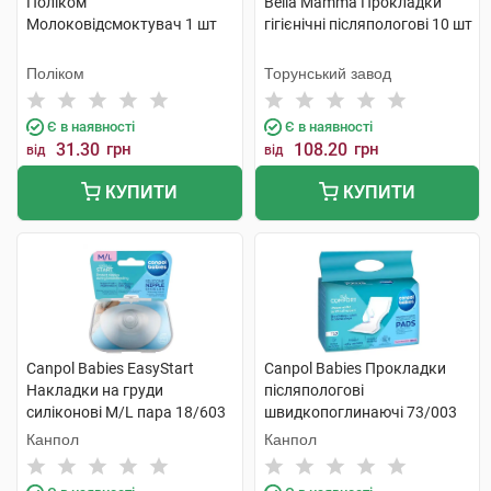
Поліком
Bella Мamma Прокладки
Молоковідсмоктувач 1 шт
гiгiєнiчнi післяпологові 10 шт
Поліком
Торунський завод
Є в наявності
Є в наявності
31.30
грн
108.20
грн
від
від
КУПИТИ
КУПИТИ
Canpol Babies EasyStart
Canpol Babies Прокладки
Накладки на груди
післяпологові
силіконові M/L пара 18/603
швидкопоглинаючі 73/003
2 шт
10 шт
Канпол
Канпол