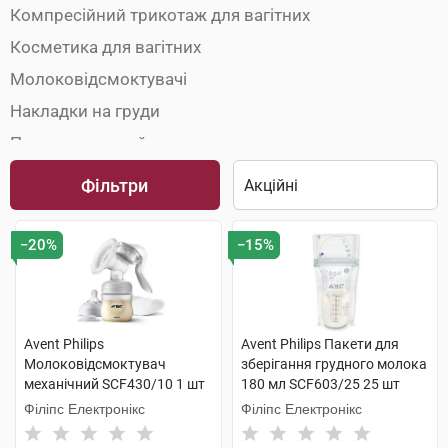
Компресійний трикотаж для вагітних
Косметика для вагітних
Молоковідсмоктувачі
Накладки на груди
Пакети та контейнери для молока
Пояси до- і післяпологові
Фільтри
−20%
−15%
Avent Philips
Avent Philips Пакети для
Молоковідсмоктувач
зберігання грудного молока
механічний SCF430/10 1 шт
180 мл SCF603/25 25 шт
Філіпс Електронікс
Філіпс Електронікс