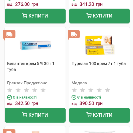
276.00
грн
341.20
грн
від
від
КУПИТИ
КУПИТИ
Бепантен крем 5 % 30 г 1
Пурелан 100 крем 7 г 1 туба
туба
Грензах Продуктіонс
Медела
Є в наявності
Є в наявності
342.50
грн
390.50
грн
від
від
КУПИТИ
КУПИТИ