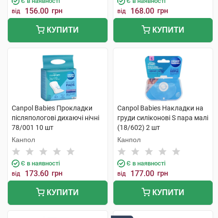
Є в наявності
Є в наявності
156.00
грн
168.00
грн
від
від
КУПИТИ
КУПИТИ
Canpol Babies Прокладки
Canpol Babies Накладки на
післяпологові дихаючі нічні
груди силіконові S пара малі
78/001 10 шт
(18/602) 2 шт
Канпол
Канпол
Є в наявності
Є в наявності
173.60
грн
177.00
грн
від
від
КУПИТИ
КУПИТИ