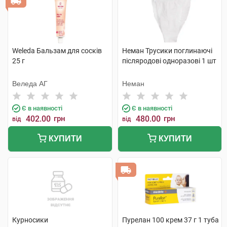
Weleda Бальзам для сосків
Неман Трусики поглинаючі
25 г
післяродові одноразові 1 шт
Веледа АГ
Неман
Є в наявності
Є в наявності
402.00
грн
480.00
грн
від
від
КУПИТИ
КУПИТИ
Курносики
Пурелан 100 крем 37 г 1 туба