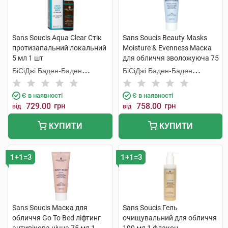
Sans Soucis Aqua Clear Стік
Sans Soucis Beauty Masks
протизапальний локальний
Moisture & Evenness Маска
5 мл 1 шт
для обличчя зволожуюча 75
мл 1 туба
БіСіДжі Баден-Баден
БіСіДжі Баден-Баден
Косметікс Груп Гмбх
Косметікс Груп Гмбх
Є в наявності
Є в наявності
729.00
грн
758.00
грн
від
від
КУПИТИ
КУПИТИ
1+1=3
1+1=3
Sans Soucis Маска для
Sans Soucis Гель
обличчя Go To Bed ліфтинг
очищувальний для обличчя