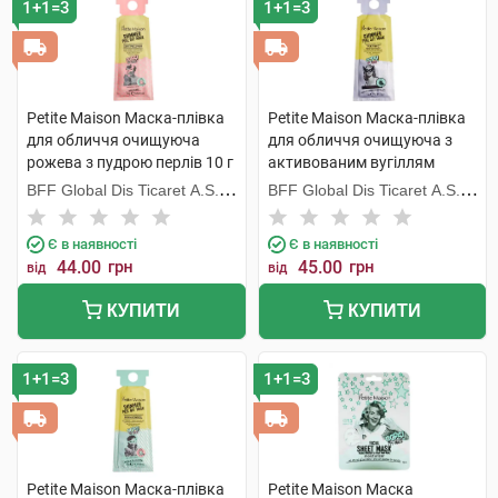
1+1=3
1+1=3
Пінки, муси та мило
Сироватка для обличчя
Термальна вода
Petite Maison Маска-плівка
Petite Maison Маска-плівка
Тональні засоби
для обличчя очищуюча
для обличчя очищуюча з
Тоніки та лосьйони
рожева з пудрою перлів 10 г
активованим вугіллям
1 пакет
бамбуку 10 г 1 пакет
BFF Global Dis Ticaret A.S.
BFF Global Dis Ticaret A.S.
Флюїди і концентрати
(Туреччина)
(Туреччина)
Є в наявності
Є в наявності
44.00
грн
45.00
грн
від
від
КУПИТИ
КУПИТИ
1+1=3
1+1=3
Petite Maison Маска-плівка
Petite Maison Маска