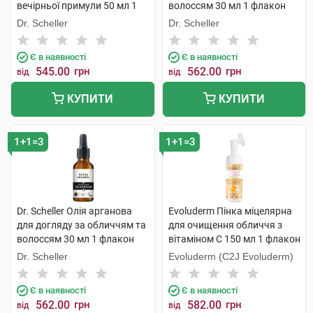
вечірньої примули 50 мл 1
волоссям 30 мл 1 флакон
банка
Dr. Scheller
Dr. Scheller
Є в наявності
Є в наявності
545.00
грн
562.00
грн
від
від
КУПИТИ
КУПИТИ
1+1=3
1+1=3
Dr. Scheller Олія арганова
Evoluderm Пінка міцелярна
для догляду за обличчям та
для очищення обличчя з
волоссям 30 мл 1 флакон
вітаміном C 150 мл 1 флакон
Dr. Scheller
Evoluderm (C2J Evoluderm)
Є в наявності
Є в наявності
562.00
грн
582.00
грн
від
від