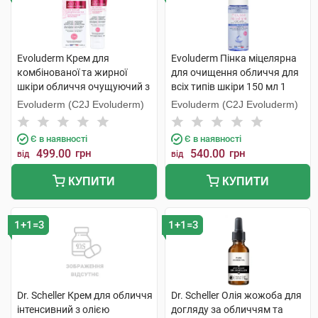
Evoluderm Крем для
Evoluderm Пінка міцелярна
комбінованої та жирної
для очищення обличчя для
шкіри обличчя очущуючий з
всіх типів шкіри 150 мл 1
екстрактом грейпфруту
флакон
Evoluderm (C2J Evoluderm)
Evoluderm (C2J Evoluderm)
проти недолік.шкіри 50 мл 1
туба
Є в наявності
Є в наявності
499.00
грн
540.00
грн
від
від
КУПИТИ
КУПИТИ
1+1=3
1+1=3
Dr. Scheller Крем для обличчя
Dr. Scheller Олія жожоба для
інтенсивний з олією
догляду за обличчям та