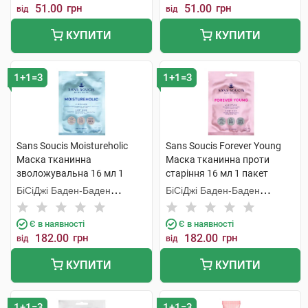
51.00
грн
51.00
грн
від
від
КУПИТИ
КУПИТИ
1+1=3
1+1=3
Sans Soucis Moistureholic
Sans Soucis Forever Young
Маска тканинна
Маска тканинна проти
зволожувальна 16 мл 1
старіння 16 мл 1 пакет
пакет
БіСіДжі Баден-Баден
БіСіДжі Баден-Баден
Косметікс Груп Гмбх
Косметікс Груп Гмбх
Є в наявності
Є в наявності
182.00
грн
182.00
грн
від
від
КУПИТИ
КУПИТИ
1+1=3
1+1=3