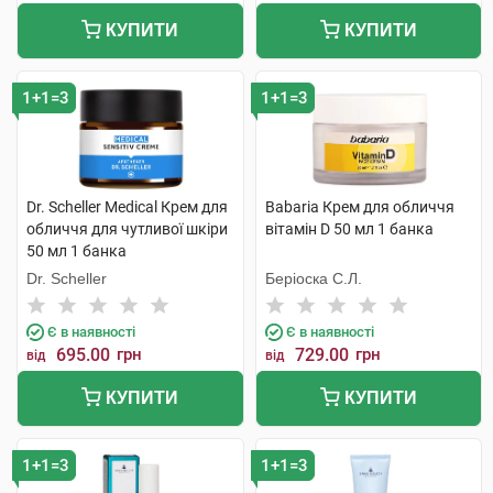
КУПИТИ
КУПИТИ
1+1=3
1+1=3
Dr. Scheller Medical Крем для
Babaria Крем для обличчя
обличчя для чутливої шкіри
вітамін D 50 мл 1 банка
50 мл 1 банка
Dr. Scheller
Беріоска С.Л.
Є в наявності
Є в наявності
695.00
грн
729.00
грн
від
від
КУПИТИ
КУПИТИ
1+1=3
1+1=3