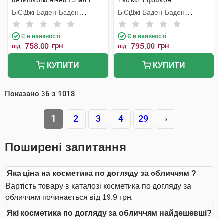
антивікова нічна 75 мл 1
190 мл 1 флакон
туба
БіСіДжі Баден-Баден
БіСіДжі Баден-Баден
Косметікс Груп Гмбх
Косметікс Груп Гмбх
Є в наявності
Є в наявності
758.00
грн
795.00
грн
від
від
КУПИТИ
КУПИТИ
Показано
36
з
1018
1
2
3
4
29
›
Поширені запитання
Яка ціна на косметика по догляду за обличчям ?
Вартість товару в каталозі косметика по догляду за
обличчям починається від 19.9 грн.
Які косметика по догляду за обличчям найдешевші?