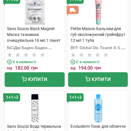
Sans Soucis Black Magnet
Petite Maison Бальзам для
Маска тканинна
губ зволожуючий грейпфрут
очищувальна 16 мл 1 пакет
12 мл 1 туба
БіСіДжі Баден-Баден
BFF Global Dis Ticaret A.S.
Косметікс Груп Гмбх
(Туреччина)
Є в наявності
Є в наявності
182.00
грн
194.00
грн
від
від
КУПИТИ
КУПИТИ
1+1=3
1+1=3
Sans Soucis Вода термальна
Evoluderm Тонік для обличчя