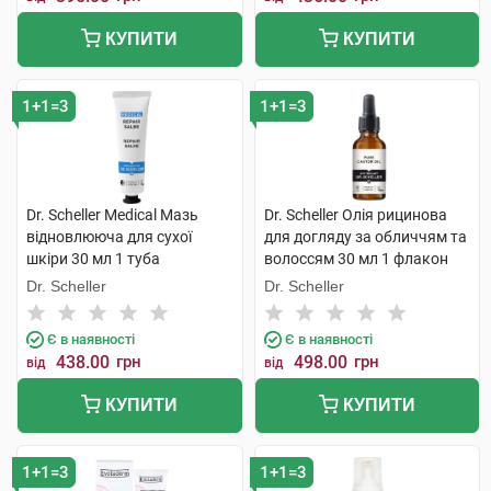
КУПИТИ
КУПИТИ
1+1=3
1+1=3
Dr. Scheller Medical Мазь
Dr. Scheller Олія рицинова
відновлююча для сухої
для догляду за обличчям та
шкіри 30 мл 1 туба
волоссям 30 мл 1 флакон
Dr. Scheller
Dr. Scheller
Є в наявності
Є в наявності
438.00
грн
498.00
грн
від
від
КУПИТИ
КУПИТИ
1+1=3
1+1=3