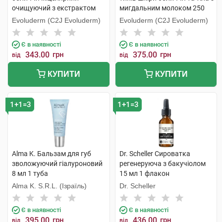
очищуючий з екстрактом
мигдальним молоком 250
рожевого грейпфруту проти
мл 1 банка
Evoluderm (C2J Evoluderm)
Evoluderm (C2J Evoluderm)
недоліків шкіри 250 мл 1
флакон
Є в наявності
Є в наявності
343.00
грн
375.00
грн
від
від
КУПИТИ
КУПИТИ
1+1=3
1+1=3
Alma K. Бальзам для губ
Dr. Scheller Сироватка
зволожуючий гіалуроновий
регенеруюча з бакучіолом
8 мл 1 туба
15 мл 1 флакон
Alma K. S.R.L. (Ізраїль)
Dr. Scheller
Є в наявності
Є в наявності
395.00
грн
436.00
грн
від
від