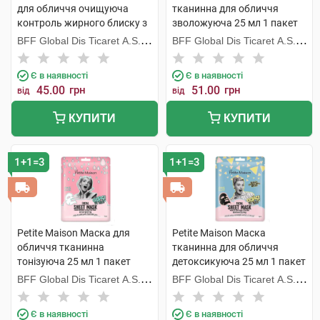
для обличчя очищуюча
тканинна для обличчя
контроль жирного блиску з
зволожуюча 25 мл 1 пакет
олією чайного дерева 10 г 1
BFF Global Dis Ticaret A.S.
BFF Global Dis Ticaret A.S.
пакет
(Туреччина)
(Туреччина)
Є в наявності
Є в наявності
45.00
грн
51.00
грн
від
від
КУПИТИ
КУПИТИ
1+1=3
1+1=3
Petite Maison Маска для
Petite Maison Маска
обличчя тканинна
тканинна для обличчя
тонізуюча 25 мл 1 пакет
детоксикуюча 25 мл 1 пакет
BFF Global Dis Ticaret A.S.
BFF Global Dis Ticaret A.S.
(Туреччина)
(Туреччина)
Є в наявності
Є в наявності