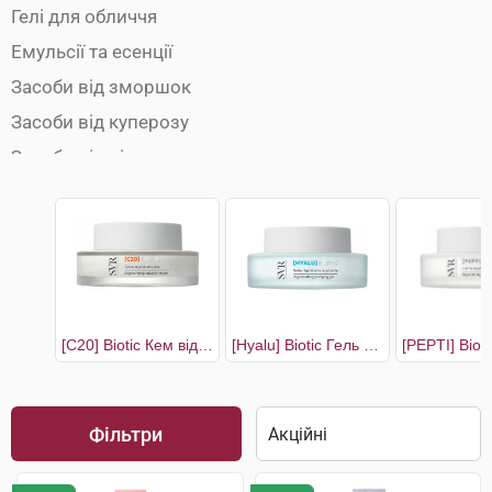
Гелі для обличчя
Емульсії та есенції
Засоби від зморшок
Засоби від куперозу
Засоби від пігментних плям
Засоби по догляду за шкірою навколо очей
Косметика для вій та брів
Косметика по догляду за губами
Креми для обличчя
Маски для обличчя
[C20] Biotic Кем відновлюючий для сяяння шкіри
[Hyalu] Biotic Гель відновлюючий для пружності шкіри
Масло для обличчя
Міцелярна вода
Фільтри
Молочко для обличчя
Пілінги і скраби для обличчя