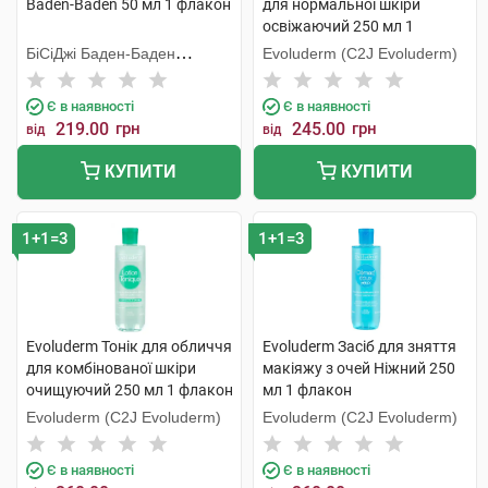
Baden-Baden 50 мл 1 флакон
для нормальної шкіри
освіжаючий 250 мл 1
флакон
БіСіДжі Баден-Баден
Evoluderm (C2J Evoluderm)
Косметікс Груп Гмбх
Є в наявності
Є в наявності
219.00
грн
245.00
грн
від
від
КУПИТИ
КУПИТИ
1+1=3
1+1=3
Evoluderm Тонік для обличчя
Evoluderm Засіб для зняття
для комбінованої шкіри
макіяжу з очей Ніжний 250
очищуючий 250 мл 1 флакон
мл 1 флакон
Evoluderm (C2J Evoluderm)
Evoluderm (C2J Evoluderm)
Є в наявності
Є в наявності