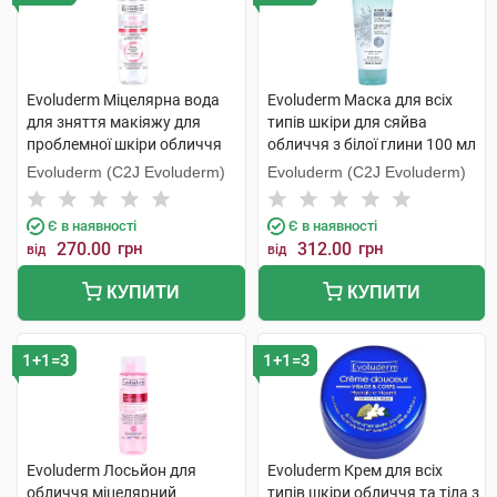
Evoluderm Міцелярна вода
Evoluderm Маска для всіх
для зняття макіяжу для
типів шкіри для сяйва
проблемної шкіри обличчя
обличчя з білої глини 100 мл
250 мл 1 флакон
1 туба
Evoluderm (C2J Evoluderm)
Evoluderm (C2J Evoluderm)
Є в наявності
Є в наявності
270.00
грн
312.00
грн
від
від
КУПИТИ
КУПИТИ
1+1=3
1+1=3
Evoluderm Лосьйон для
Evoluderm Крем для всіх
обличчя міцелярний
типів шкіри обличчя та тіла з