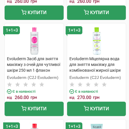
260.00
грн
260.00
грн
від
від
КУПИТИ
КУПИТИ
1+1=3
1+1=3
Evoluderm Засіб для зняття
Evoluderm Міцелярна вода
макіяжу з очей для чутливої
для зняття макіяжу для
шкіри 250 мл 1 флакон
комбінованої жирної шкіри
обличчя 250 мл 1 флакон
Evoluderm (C2J Evoluderm)
Evoluderm (C2J Evoluderm)
Є в наявності
Є в наявності
260.00
грн
270.00
грн
від
від
КУПИТИ
КУПИТИ
1+1=3
1+1=3