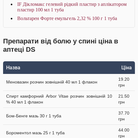
IF Дікломакс гелевий рідкий пластир з аплікатором
пластир 100 мл 1 туба
Вольтарен Форте емульгель 2,32 % 100 г 1 туба
Препарати від болю у спині ціна в
аптеці DS
Назва
Ціна
19.20
Меновазин розчин зовнішній 40 мл 1 флакон
грн
Спирт камфорний Arbor Vitae розчин зовнішній 10
21.50
% 40 мл 1 флакон
грн
37.70
Бом-Бенге мазь 30 г 1 туба
грн
44.00
Бороментол мазь 25 г 1 туба
грн