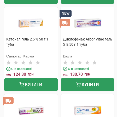
NEW
Кетонал гель 2,5 % 50 г 1
Диклофенак Arbor Vitae гель
туба
5 % 50 г 1 туба
Салютас Фарма
Віола
Є в наявності
Є в наявності
124.30
грн
130.70
грн
від
від
КУПИТИ
КУПИТИ