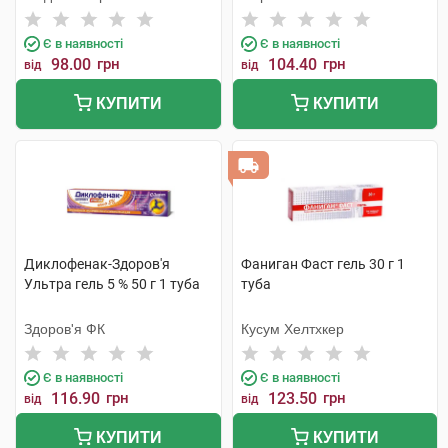
Є в наявності
Є в наявності
98.00
грн
104.40
грн
від
від
КУПИТИ
КУПИТИ
Диклофенак-Здоров'я
Фаниган Фаст гель 30 г 1
Ультра гель 5 % 50 г 1 туба
туба
Здоров'я ФК
Кусум Хелтхкер
Є в наявності
Є в наявності
116.90
грн
123.50
грн
від
від
КУПИТИ
КУПИТИ