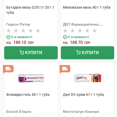
Бутадіон мазь 0,05 г/г 20 г 1
Меновазан мазь 40 г 1 туба
туба
Гедеон Ріхтер
ДКП Фармацевтична
фабрика
Є в наявності
Є в наявності
188.10
грн
188.70
грн
від
від
КУПИТИ
КУПИТИ
Фламідез гель 40 г 1 туба
Дип Хіт крем 67 г 1 туба
Енк'юб Етікалз
Ментолатум Компані