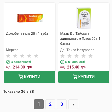
Долобене гель 20 г 1 туба
Мазь Др.Тайсса з
живокостом Плюс 50 г 1
банка
Меркле
Др. Тайсс Натурварен
Є в наявності
Є в наявності
214.00
грн
215.40
грн
від
від
КУПИТИ
КУПИТИ
Показано
36
з
88
1
2
3
›