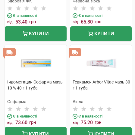
Здоров'я ФК
Червона зірка
Є в наявності
Є в наявності
53.40
грн
65.80
грн
від
від
КУПИТИ
КУПИТИ
Індометацин Софарма мазь
Гевкамен Arbor Vitae мазь 30
10 % 40 г 1 туба
г 1 туба
Софарма
Віола
Є в наявності
Є в наявності
73.60
грн
75.20
грн
від
від
КУПИТИ
КУПИТИ