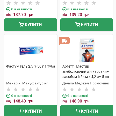
Є в наявності
Є в наявності
137.70
грн
139.20
грн
від
від
КУПИТИ
КУПИТИ
Фастум гель 2,5 % 50 г 1 туба
Аргетт Пластир
знеболюючий з лікарським
засобом 6,5 см х 4,2 см 5 шт
Менаріні Мануфактурінг
Дельта Медікел Промоушнз
Є в наявності
Є в наявності
148.40
грн
148.90
грн
від
від
КУПИТИ
КУПИТИ