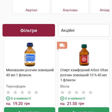
Аертал
Альгозан
Апізар
Фільтри
Меновазин розчин зовнішній
Спирт камфорний Arbor Vitae
40 мл 1 флакон
розчин зовнішній 10 % 40 мл
1 флакон
Тернофарм
Віола
Є в наявності
Є в наявності
19.20
грн
21.50
грн
від
від