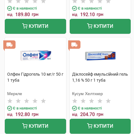
Є в наявності
Є в наявності
189.80
грн
192.10
грн
від
від
КУПИТИ
КУПИТИ
Олфен Гідрогель 10 мг/г 50 г
Діклосейф емульсійний гель
1 туба
1,16 % 50 г 1 туба
Меркле
Кусум Хелтхкер
Є в наявності
Є в наявності
192.80
грн
204.70
грн
від
від
КУПИТИ
КУПИТИ