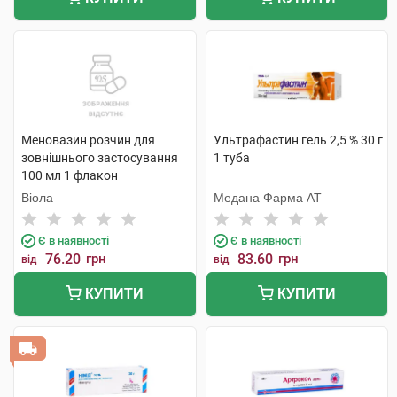
Меновазин розчин для
Ультрафастин гель 2,5 % 30 г
зовнішнього застосування
1 туба
100 мл 1 флакон
Віола
Медана Фарма АТ
Є в наявності
Є в наявності
76.20
грн
83.60
грн
від
від
КУПИТИ
КУПИТИ