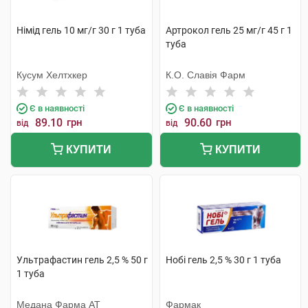
Німід гель 10 мг/г 30 г 1 туба
Артрокол гель 25 мг/г 45 г 1
туба
Кусум Хелтхкер
К.О. Славія Фарм
Є в наявності
Є в наявності
89.10
грн
90.60
грн
від
від
КУПИТИ
КУПИТИ
Ультрафастин гель 2,5 % 50 г
Нобі гель 2,5 % 30 г 1 туба
1 туба
Медана Фарма АТ
Фармак