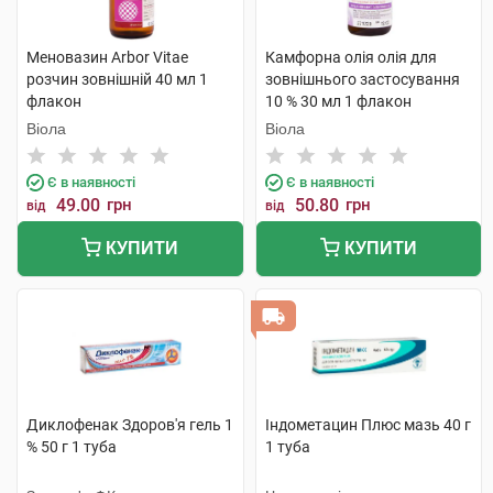
Меновазин Arbor Vitae
Камфорна олія олія для
розчин зовнішній 40 мл 1
зовнішнього застосування
флакон
10 % 30 мл 1 флакон
Віола
Віола
Є в наявності
Є в наявності
49.00
грн
50.80
грн
від
від
КУПИТИ
КУПИТИ
Диклофенак Здоров'я гель 1
Індометацин Плюс мазь 40 г
% 50 г 1 туба
1 туба