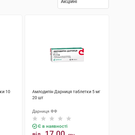
ки 10
Амлодипін Дарниця таблетки 5 мг
20 шт
Дарниця ФФ
Є в наявності
17.00
від