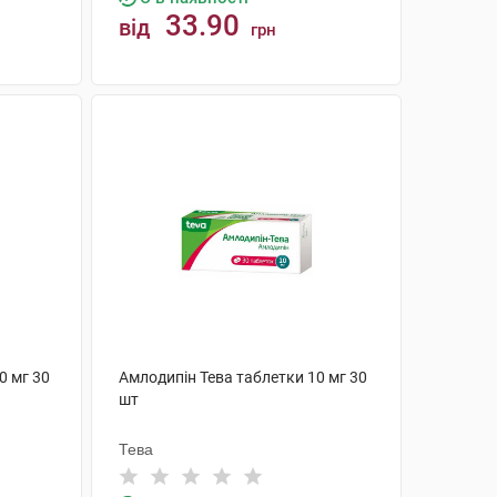
33.90
від
грн
КУПИТИ
0 мг 30
Амлодипін Тева таблетки 10 мг 30
шт
Тева