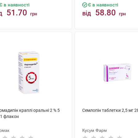
Є в наявності
Є в наявності
51.70
58.80
д
від
грн
грн
КУПИТИ
КУПИТИ
мадипін краплі оральні 2 % 5
Семлопін таблетки 2,5 мг 2
 1 флакон
рмак
Кусум Фарм