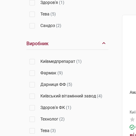
Здоров'я
(1)
Тева
(5)
Сандоз
(2)
Виробник
Київмедпрепарат
(1)
Фармак
(9)
Дарниця ФФ
(5)
Ам
Київський вітамінний завод
(4)
Здоров'я ФК
(1)
Ки
Технолог
(2)
Тева
(3)
ві