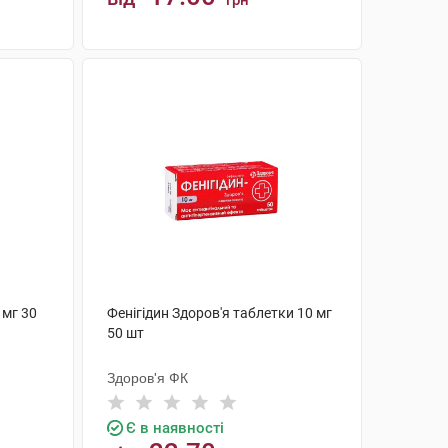
грн
КУПИТИ
 мг 30
Фенігідин Здоров'я таблетки 10 мг
50 шт
Здоров'я ФК
Є в наявності