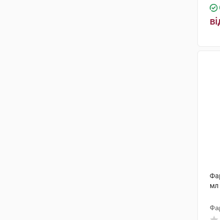
ві
Фар
мл
Фа