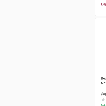
ві
Ве
мг 
Да