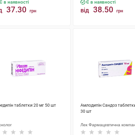
Є в наявності
Є в наявності
37.30
38.50
д
від
грн
грн
КУПИТИ
КУПИТИ
едипін таблетки 20 мг 50 шт
Амлодипін Сандоз таблетки
30 шт
хнолог
Лек Фармацевтична компан