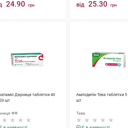
24.90
25.30
д
від
грн
грн
КУПИТИ
КУПИТИ
рапаміл Дарниця таблетки 40
Амлодипін Тева таблетки 5
20 шт
шт
рниця ФФ
Тева
Є в наявності
Є в наявності