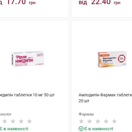
17.70
22.40
д
від
грн
грн
КУПИТИ
КУПИТИ
едипін таблетки 10 мг 50 шт
Амлодипін Фармак таблетк
20 шт
хнолог
Фармак
Є в наявності
Є в наявності