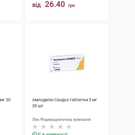
26.40
від
грн
КУПИТИ
 мг 30
Амлодипін Сандоз таблетки 5 мг
30 шт
Лек Фармацевтична компанія
Є в наявності