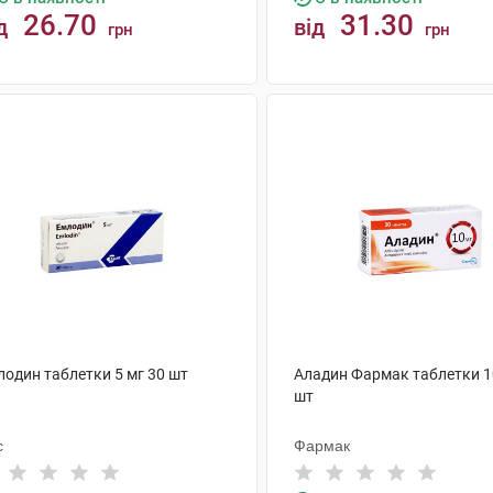
26.70
31.30
д
від
грн
грн
КУПИТИ
КУПИТИ
лодин таблетки 5 мг 30 шт
Аладин Фармак таблетки 1
шт
с
Фармак