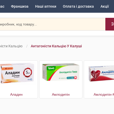
нас
Франшиза
Наші аптеки
Оплата і доставка
Акції
З
ністи Кальцію
Антагоністи Кальцію У Калуші
Аладин
Амлодипін
Амлодипін-