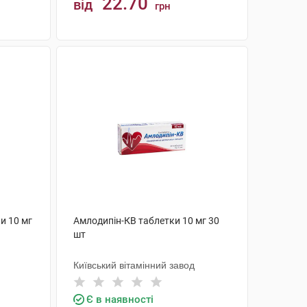
22.70
від
грн
КУПИТИ
и 10 мг
Амлодипін-КВ таблетки 10 мг 30
шт
Київський вітамінний завод
Є в наявності