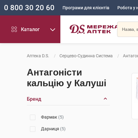
0 800 30 20 60
Програми для клієнтів
Робота у 
Каталог
Аптека D.S.
Серцево-Судинна Система
Антаго
Антагоністи
кальцію у Калуші
Бренд
Фармак
(5)
Дарниця
(5)