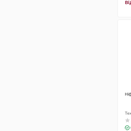
ві
Пфайзер Менюфекчуринг
Дойчленд
(2)
Берлін-Хемі
(4)
Рекордаті Індастріа
(4)
ПЛІВА Хрватска
(3)
Медокемі
(1)
Байєр АГ
(1)
Ніф
Те