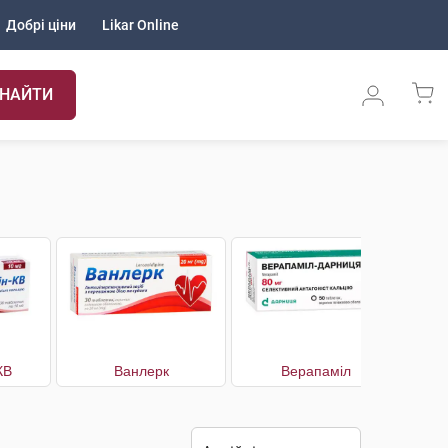
Добрі ціни
Likar Online
НАЙТИ
КВ
Ванлерк
Верапаміл