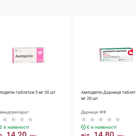
лодипін таблетки 5 мг 30 шт
Амлодипін Дарниця таблет
мг 20 шт
ївмедпрепарат
Дарниця ФФ
Є в наявності
Є в наявності
14.20
14.80
д
від