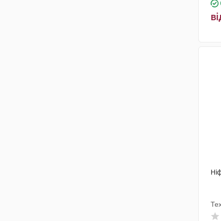
ві
Ніф
Те