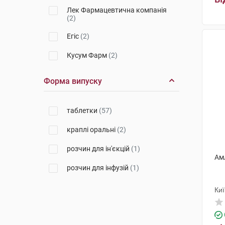
Лек Фармацевтична компанія
(2)
Егіс
(2)
Кусум Фарм
(2)
Тева Чех Індастріз
(3)
Форма випуску
Мікрохім
(2)
таблетки
(57)
Торрент Фармасьютікалс
(2)
краплі оральні
(2)
ПРО. МЕД. ЦС Прага
(2)
розчин для ін'єкцій
(1)
КРКА
(1)
Ам
розчин для інфузій
(1)
Балканфарма-Дупниця
(2)
Борщагівський ХФЗ
(1)
Киї
Гедеон Ріхтер
(2)