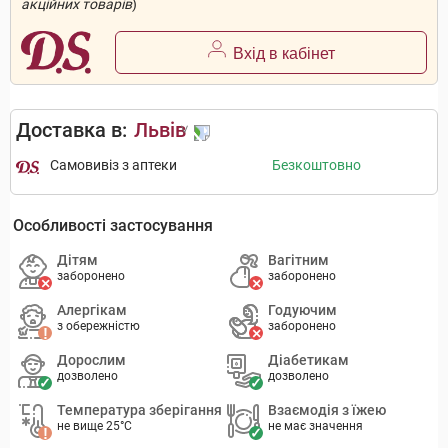
акційних товарів
)
Вхід в кабінет
Доставка в:
Львів
Самовивіз з аптеки
Безкоштовно
Особливості застосування
Дітям
Вагітним
заборонено
заборонено
Алергікам
Годуючим
з обережністю
заборонено
Дорослим
Діабетикам
дозволено
дозволено
Температура зберігання
Взаємодія з їжею
не вище 25°C
не має значення