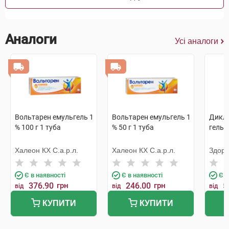
Аналоги
Усі аналоги
Вольтарен емульгель 1
Вольтарен емульгель 1
Дикло
% 100 г 1 туба
% 50 г 1 туба
гель 1
Халеон КХ С.а.р.л.
Халеон КХ С.а.р.л.
Здоро
Є в наявності
Є в наявності
Є в
376.90
грн
246.00
грн
5
від
від
від
КУПИТИ
КУПИТИ