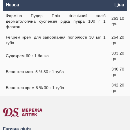
Назва
Ціна
Фарміна Пудер Плін гігієнічний засіб
263.10
дерматологічна суспензія рідка пудра 100 г 1
грн
флакон
РеКрем крем для запобігання попрілості 30 мл 1
264.20
туба
грн
303.20
Судокрем 60 г 1 банка
грн
340.70
Бепантен мазь 5 % 30 г 1 туба
грн
342.20
Бепантен крем 5 % 30 г 1 туба
грн
Гаряча лінія