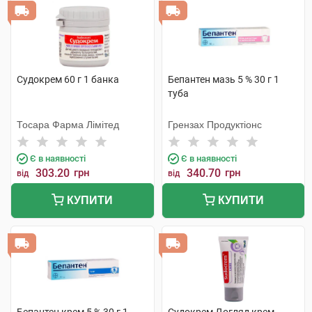
Судокрем 60 г 1 банка
Бепантен мазь 5 % 30 г 1
туба
Тосара Фарма Лімітед
Грензах Продуктіонс
Є в наявності
Є в наявності
303.20
грн
340.70
грн
від
від
КУПИТИ
КУПИТИ