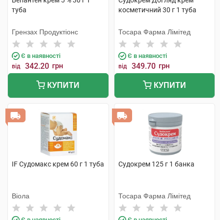
Бепантен крем 5 % 30 г 1
Судокрем Догляд крем
туба
косметичний 30 г 1 туба
Грензах Продуктіонс
Тосара Фарма Лімітед
Є в наявності
Є в наявності
342.20
грн
349.70
грн
від
від
КУПИТИ
КУПИТИ
IF Судомакс крем 60 г 1 туба
Судокрем 125 г 1 банка
Віола
Тосара Фарма Лімітед
Є в наявності
Є в наявності