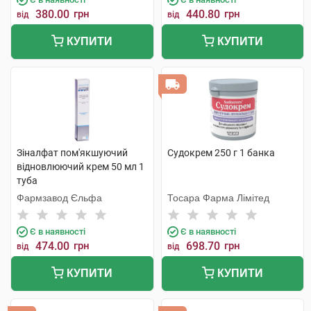
380.00
грн
440.80
грн
від
від
КУПИТИ
КУПИТИ
Зіналфат пом'якшуючий
Судокрем 250 г 1 банка
відновлюючий крем 50 мл 1
туба
Фармзавод Єльфа
Тосара Фарма Лімітед
Є в наявності
Є в наявності
474.00
грн
698.70
грн
від
від
КУПИТИ
КУПИТИ