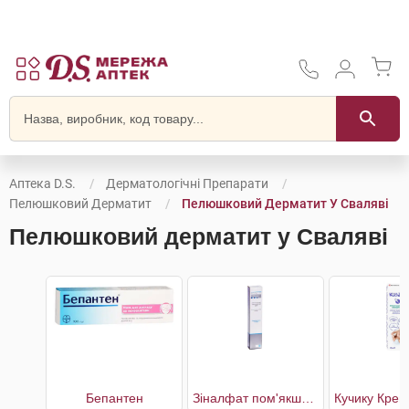
Аптека D.S.
Дерматологічні Препарати
Пелюшковий Дерматит
Пелюшковий Дерматит У Сваляві
Пелюшковий дерматит у Сваляві
Бепантен
Зіналфат пом'якшуючий відновлюючий крем