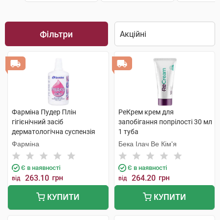
Фільтри
Фарміна Пудер Плін
РеКрем крем для
гігієнічний засіб
запобігання попрілості 30 мл
дерматологічна суспензія
1 туба
рідка пудра 100 г 1 флакон
Фарміна
Бека Ілач Ве Кім'я
Є в наявності
Є в наявності
263.10
грн
264.20
грн
від
від
КУПИТИ
КУПИТИ