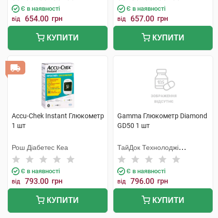
Є в наявності
Є в наявності
654.00
грн
657.00
грн
від
від
КУПИТИ
КУПИТИ
Accu-Chek Instant Глюкометр
Gamma Глюкометр Diamond
1 шт
GD50 1 шт
Рош Діабетес Кеа
ТайДок Технолоджі
Корпорейшн
Є в наявності
Є в наявності
793.00
грн
796.00
грн
від
від
КУПИТИ
КУПИТИ