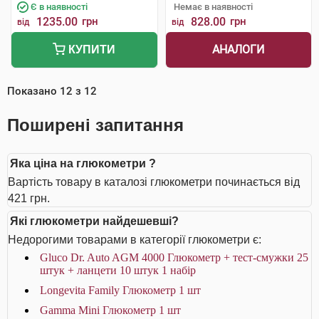
Є в наявності
Немає в наявності
1235.00
грн
828.00
грн
від
від
АНАЛОГИ
КУПИТИ
Показано
12
з
12
Поширені запитання
Яка ціна на глюкометри ?
Вартість товару в каталозі глюкометри починається від
421 грн.
Які глюкометри найдешевші?
Недорогими товарами в категорії глюкометри є:
Gluco Dr. Auto AGM 4000 Глюкометр + тест-смужки 25
штук + ланцети 10 штук 1 набір
Longevita Family Глюкометр 1 шт
Gamma Mini Глюкометр 1 шт