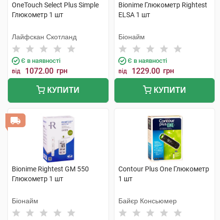
OneTouch Select Plus Simple
Bionime Глюкометр Rightest
Глюкометр 1 шт
ELSA 1 шт
Лайфскан Скотланд
Біонайм
Є в наявності
Є в наявності
1072.00
грн
1229.00
грн
від
від
КУПИТИ
КУПИТИ
Bionime Rightest GM 550
Contour Plus One Глюкометр
Глюкометр 1 шт
1 шт
Біонайм
Байєр Консьюмер