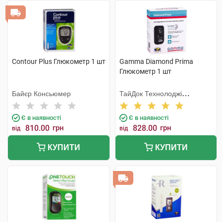
Contour Plus Глюкометр 1 шт
Gamma Diamond Prima
Глюкометр 1 шт
Байєр Консьюмер
ТайДок Технолоджі
Корпорейшн
Є в наявності
Є в наявності
810.00
грн
828.00
грн
від
від
КУПИТИ
КУПИТИ