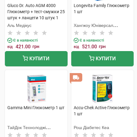
Gluco Dr. Auto AGM 4000
Longevita Family Глюкометр
Глюкометр + тест-смужки 25
1 шт
штук + ланцети 10 штук 1
набір
Аль Медікус
Хангжоу Юніверсал
Електронік
Є в наявності
Є в наявності
421.00
грн
521.00
грн
від
від
КУПИТИ
КУПИТИ
Gamma Mini Глюкометр 1 шт
Accu-Chek Active Глюкометр
1 шт
ТайДок Технолоджі
Рош Діабетес Кеа
Корпорейшн