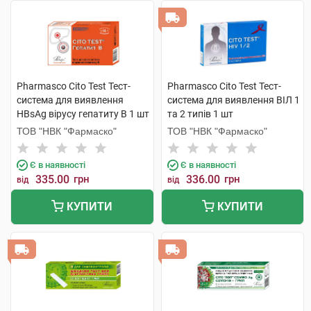
Pharmasco Cito Test Тест-
Pharmasco Cito Test Тест-
система для виявлення
система для виявлення ВІЛ 1
HBsAg вірусу гепатиту B 1 шт
та 2 типів 1 шт
ТОВ "НВК "Фармаско"
ТОВ "НВК "Фармаско"
Є в наявності
Є в наявності
335.00
грн
336.00
грн
від
від
КУПИТИ
КУПИТИ