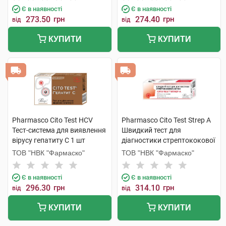
Є в наявності
Є в наявності
273.50
грн
274.40
грн
від
від
КУПИТИ
КУПИТИ
Pharmasco Cito Test HCV
Pharmasco Cito Test Strep A
Тест-система для виявлення
Швидкий тест для
вірусу гепатиту С 1 шт
діагностики стрептококової
ангіни 1 шт
ТОВ "НВК "Фармаско"
ТОВ "НВК "Фармаско"
Є в наявності
Є в наявності
296.30
грн
314.10
грн
від
від
КУПИТИ
КУПИТИ