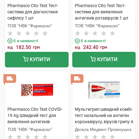
Pharmasco Cito Test Тест-
Pharmasco Cito Test Тест-
система для діагностики
система для виявлення
cифілісу 1 шт
антигенів ротавірусів 1 шт
ТОВ "НВК "Фармаско"
ТОВ "НВК "Фармаско"
Є в наявності
Є в наявності
182.50
грн
242.40
грн
від
від
КУПИТИ
КУПИТИ
Pharmasco Cito Test COVID-
Мультигрип швидкий комбі-
19 Ag Швидкий тест для
тест назальний на антиген
виявлення антигенів
коронавірусу, вірусів грипу А
коронавірусу для
та В 1 шт
ТОВ "НВК "Фармаско"
Дельта Медікел Промоушнз
самоконтролю 1 шт