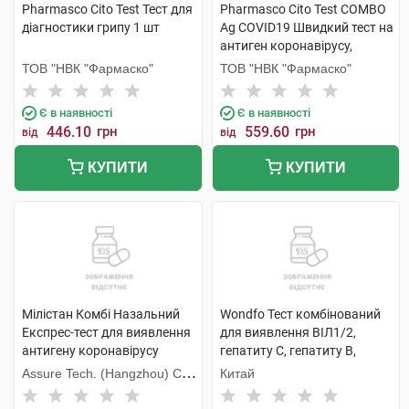
Pharmasco Cito Test Тест для
Pharmasco Cito Test COMBO
діагностики грипу 1 шт
Ag COVID19 Швидкий тест на
антиген коронавірусу,
вірусів грипу А та В 1 шт
ТОВ "НВК "Фармаско"
ТОВ "НВК "Фармаско"
Є в наявності
Є в наявності
446.10
грн
559.60
грн
від
від
КУПИТИ
КУПИТИ
Мілістан Комбі Назальний
Wondfo Тест комбінований
Експрес-тест для виявлення
для виявлення ВІЛ1/2,
антигену коронавірусу
гепатиту С, гепатиту В,
COVID-19 та грипу А/В 1 шт
сифілісу W026-C 1 шт
Assure Tech. (Hangzhou) Co.,
Китай
Ltd.