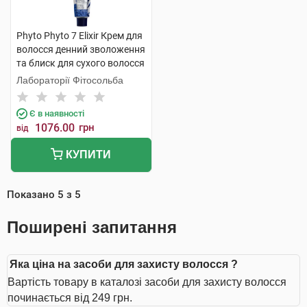
Phyto Phyto 7 Elixir Крем для
волосся денний зволоження
та блиск для сухого волосся
100 мл 1 шт
Лабораторії Фітосольба
Є в наявності
1076.00
грн
від
КУПИТИ
Показано
5
з
5
Поширені запитання
Яка ціна на засоби для захисту волосся ?
Вартість товару в каталозі засоби для захисту волосся
починається від 249 грн.