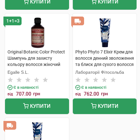
КУПИТИ
КУПИТИ
1+1=3
Original Botanic Color Protect
Phyto Phyto 7 Elixir Крем для
Шампунь для захисту
волосся денний зволоження
кольору волосся жіночий
та блиск для сухого волосся
250 мл 1 флакон
50 мл 1 туба
Egalle S.L.
Лабораторії Фітосольба
Є в наявності
Є в наявності
707.00
грн
762.00
грн
від
від
КУПИТИ
КУПИТИ