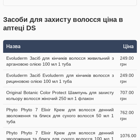
Засоби для захисту волосся ціна в
аптеці DS
Назва
Ціна
Evoluderm Засіб для кінчиків волосся живильний з
249.00
аргановою олією 100 мл 1 туба
грн
Evoluderm Засіб Evoluderm для кінчиків волосся з
249.00
рициновою олією 100 мл 1 туба
грн
Original Botanic Color Protect Шампунь для захисту
707.00
кольору волосся жіночий 250 мл 1 флакон
грн
Phyto Phyto 7 Elixir Крем для волосся денний
762.00
зволоження та блиск для сухого волосся 50 мл 1
грн
туба
Phyto Phyto 7 Elixir Крем для волосся денний
1076.00
зволоження та блиск для сухого волосся 100 мл 1