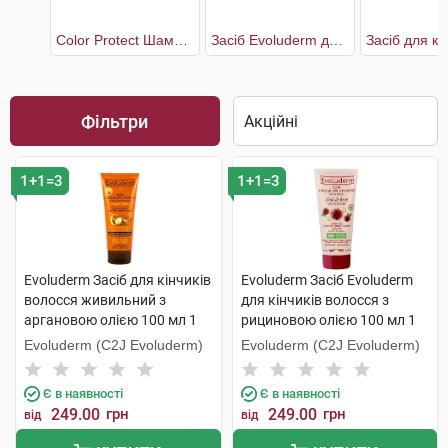
Color Protect Шампунь для захисту кольору волосся жіночий
Засіб Evoluderm для кінчиків волосся з рициновою олією
Фільтри
1+1=3
1+1=3
Evoluderm Засіб для кінчиків
Evoluderm Засіб Evoluderm
волосся живильний з
для кінчиків волосся з
аргановою олією 100 мл 1
рициновою олією 100 мл 1
туба
туба
Evoluderm (C2J Evoluderm)
Evoluderm (C2J Evoluderm)
Є в наявності
Є в наявності
249.00
грн
249.00
грн
від
від